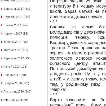
Петрівна більше 25 років 
Жовтень 2017
(146)
літературу й німецьку мову
Вересень 2017
(147)
школі. Зараз батьки на пе
допомагати дітям і онукам.
Серпень 2017
(119)
* * *
Липень 2017
(149)
Вперше за кермо батьк
Володимир сів у десятирічно
Червень 2017
(83)
полюбив техніку. Тож
Великорудківської середнь
Травень 2017
(95)
трактор. Сезон працював на
Квітень 2017
(110)
зернові. А після строкової 
золотокосе яснооке кох
Березень 2017
(154)
обласного центру. Влаш
Лютий 2017
(121)
Полтавський домобудівельн
двадцять років. Ну а у ви
Січень 2017
(69)
дітей) – у Велику Рудку, та
Грудень 2016
(113)
там, у родинному гнізді,
“Меріка”.
Листопад 2016
(142)
* * *
Варто зазначити, що В
Жовтень 2016
(96)
неспокійної вдачі, йому 