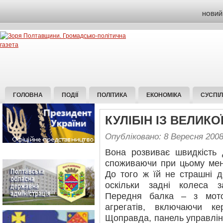
НОВИЙ 
ГОЛОВНА
ПОДІЇ
ПОЛІТИКА
ЕКОНОМІКА
СУСПІ
КУЛІБІН ІЗ ВЕЛИКО
Опубліковано: 8 Вересня 200
Вона розвиває швидкість 
споживаючи при цьому менш
До того ж їй не страшні д
оскільки задні колеса з
Передня балка – з мото
агрегатів, включаючи к
Щоправда, панель управлін