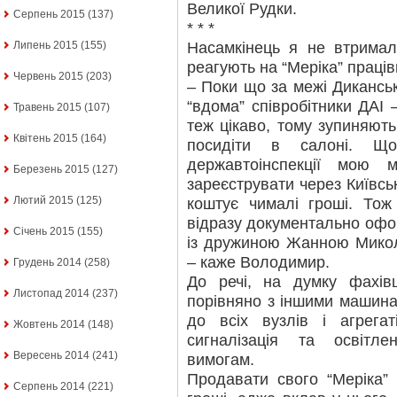
Великої Рудки.
Серпень 2015
(137)
* * *
Насамкінець я не втримал
Липень 2015
(155)
реагують на “Меріка” праці
Червень 2015
(203)
– Поки що за межі Диканськ
“вдома” співробітники ДАІ 
Травень 2015
(107)
теж цікаво, тому зупиняють
Квітень 2015
(164)
посидіти в салоні. Щ
державтоінспекції мою 
Березень 2015
(127)
зареєструвати через Київськ
Лютий 2015
(125)
коштує чималі гроші. Тож
відразу документально офо
Січень 2015
(155)
із дружиною Жанною Микол
– каже Володимир.
Грудень 2014
(258)
До речі, на думку фахівці
Листопад 2014
(237)
порівняно з іншими машин
до всіх вузлів і агрегат
Жовтень 2014
(148)
сигналізація та освітле
Вересень 2014
(241)
вимогам.
Продавати свого “Меріка”
Серпень 2014
(221)