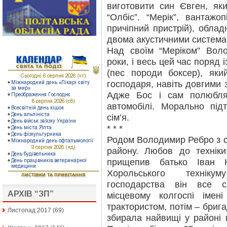
виготовити син Євген, як
“Олбіс”. “Мерік”, вантажо
причіпний пристрій), обла
двома акустичними система
Над своїм “Меріком” Во
роки, і весь цей час поряд 
(пес породи боксер), як
господаря, навіть довгими
Адже Бос і сам полюбля
автомобілі. Морально пі
сім’я.
* * *
Родом Володимир Ребро з с
району. Любов до технік
прищепив батько Іван Н
Хорольського технікум
господарства він все 
АРХІВ “ЗП”
місцевому колгоспі імен
трактористом, потім – бриг
Листопад 2017
(69)
збирала найвищі у районі