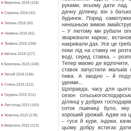
Вересень 2016
(118)
руками, всьому дати лад.
дачну ділянку, він з бать
Серпень 2016
(42)
будинок. Поряд самотужк
Липень 2016
(93)
нинішньою зимою змайструв
– У лютому ми рубали опо
Червень 2016
(81)
зварювали каркас, встано
накривали дах. Усе це треба
Травень 2016
(108)
поки лід на ставку не розт
Квітень 2016
(127)
воді, серед ставка, – роз
Тепер маємо де відпочити, 
Березень 2016
(140)
ставок запустили мальків 
Лютий 2016
(146)
пива. А заодно – й поду
ідеями…
Січень 2016
(112)
Щоправда, часу для цьог
сезон сільськогосподарсь
Грудень 2015
(211)
ділянці у добрих господарів
Листопад 2015
(163)
соток пшениці було, яку
хороший урожай. Адже на ц
Жовтень 2015
(178)
– гуси й кури, індики, кач
Вересень 2015
(215)
цьому добру встигає дати