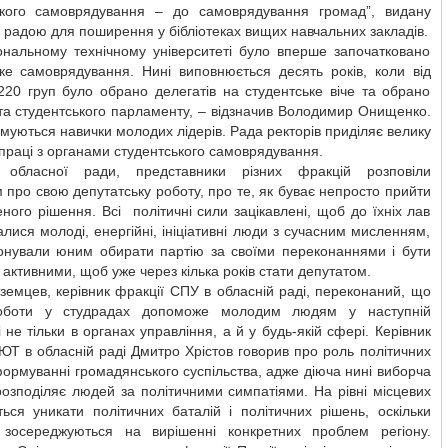
ького самоврядування – до самоврядування громад”, видану
радою для поширення у бібліотеках вищих навчальних закладів.
ональному технічному університеті було вперше започатковано
ьке самоврядування. Нині виповнюється десять років, коли від
220 груп було обрано делегатів на студентське віче та обрано
та студентського парламенту, – відзначив Володимир Онищенко.
муються навички молодих лідерів. Рада ректорів приділяє велику
впраці з органами студентського самоврядування.
 обласної ради, представники різних фракцій розповіли
 про свою депутатську роботу, про те, як буває непросто прийти
ного рішення. Всі політичні сили зацікавлені, щоб до їхніх лав
лися молоді, енергійні, ініціативні люди з сучасним мисленням,
онували юним обирати партію за своїми переконаннями і бути
 активними, щоб уже через кілька років стати депутатом.
оземцев, керівник фракції СПУ в обласній раді, переконаний, що
роботи у студрадах допоможе молодим людям у наступній
і не тільки в органах управління, а й у будь-якій сфері. Керівник
ЮТ в обласній раді Дмитро Хрістов говорив про роль політичних
формуванні громадянського суспільства, адже діюча нині виборча
озподіляє людей за політичними симпатіями. На рівні місцевих
ься уникати політичних баталій і політичних рішень, оскільки
 зосереджуються на вирішенні конкретних проблем регіону.