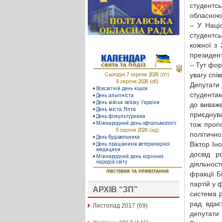
студентс
обласною 
– У Наці
студентс
кожної з 
президен
– Тут фор
увагу спі
Депутати
студентам
до виваже
приєднува
тож проп
політично
Віктор Ін
досвід 
діяльност
фракції Б
партій у 
АРХІВ “ЗП”
система р
рад вдаєт
Листопад 2017
(69)
депутати