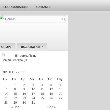
РЕКЛАМОДАВЦЮ
КОНТАКТИ
СПОРТ
ДОДАТКИ “ЗП”
Вітаємо, Гість
Ввійти
Реєстрація
ЛИПЕНЬ 2008
Пн
Вт
Ср
Чт
Пт
Сб
Нд
1
2
3
4
5
6
7
8
9
10
11
12
13
14
15
16
17
18
19
20
21
22
23
24
25
26
27
28
29
30
31
« Чер
Сер »