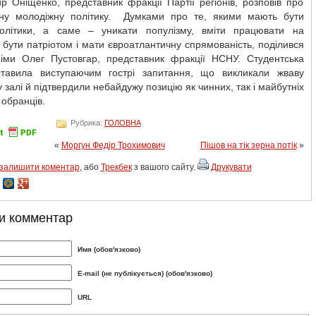
 Оніщенко, представник фракції Партії регіонів, розповів про
ьну молодіжну політику. Думками про те, якими мають бути
олітики, а саме – уникати популізму, вміти працювати на
, бути патріотом і мати євроатлантичну спрямованість, поділився
німи Олег Пустовгар, представник фракції НСНУ. Студентська
тавила виступаючим гострі запитання, що викликали жваву
у залі й підтвердили небайдужу позицію як чинних, так і майбутніх
обранців.
Рубрика:
ГОЛОВНА
«
Моргун Федір Трохимович
Пішов на тік зерна потік
»
залишити коментар
, або
Трекбек
з вашого сайту.
Друкувати
и комментар
Имя (обов'язково)
E-mail (не публікується) (обов'язково)
URL