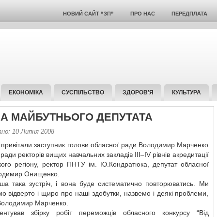
НОВИЙ САЙТ “ЗП”
ПРО НАС
ПЕРЕДПЛАТА
ЕКОНОМІКА
СУСПІЛЬСТВО
ЗДОРОВ’Я
КУЛЬТУРА
А МАЙБУТНЬОГО ДЕПУТАТА
ано: 10 Липня 2008
 привітали заступник голови обласної ради Володимир Марченко
 ради ректорів вищих навчальних закладів III–IV рівнів акредитації
кого регіону, ректор ПНТУ ім. Ю.Кондратюка, депутат обласної
одимир Онищенко.
ша така зустріч, і вона буде систематично повторюватись. Ми
о відверто і щиро про наші здобутки, назвемо і деякі проблеми,
 Володимир Марченко.
ентував збірку робіт переможців обласного конкурсу “Від