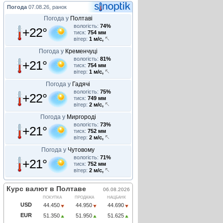
Погода
07.08.26, ранок
Погода у
Полтаві
вологість:
74%
+22°
тиск:
754 мм
вітер:
1 м/с,
Погода у
Кременчуці
вологість:
81%
+21°
тиск:
754 мм
вітер:
1 м/с,
Погода у
Гадячі
вологість:
75%
+22°
тиск:
749 мм
вітер:
2 м/с,
Погода у
Миргороді
вологість:
73%
+21°
тиск:
752 мм
вітер:
2 м/с,
Погода у
Чутовому
вологість:
71%
+21°
тиск:
752 мм
вітер:
2 м/с,