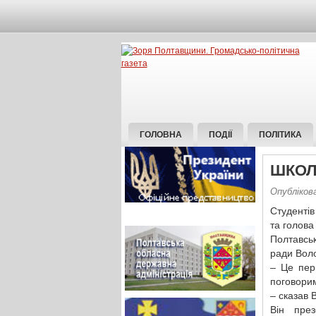
ГОЛОВНА
ПОДІЇ
ПОЛІТИКА
ШКОЛ
Опубліков
Студентів
та голова
Полтавсь
ради Вол
– Це пер
поговорим
– сказав
Він през