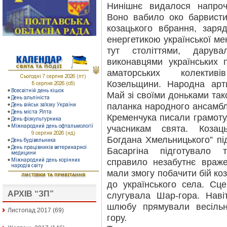
Нинішнє видалося напро
Воно вабило око барвисти
козацького вбрання, зар
енергетикою української м
тут століттями, дарув
виконавцями українських 
аматорських колектив
Козельщини. Народна ар
Май зі своїми доньками так
паланка народного ансамблю
Кременчука писали грамоту,
учасникам свята. Козац
Богдана Хмельницького” пі
Басаргіна підготувало 
справило незабутнє враж
мали змогу побачити бій коз
до українського села. Сц
АРХІВ “ЗП”
слугувала Шар-гора. Наві
шлюбу прямували весіль
Листопад 2017
(69)
гору.