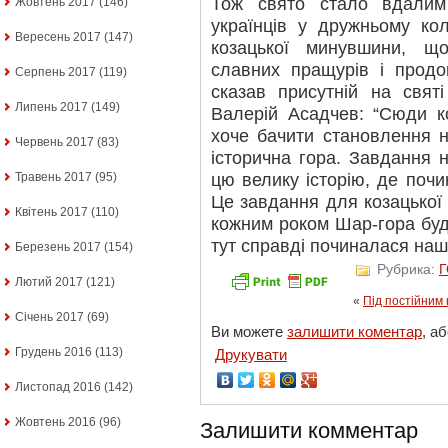
Тож свято стало вдалим
Жовтень 2017
(146)
українців у дружньому ко
Вересень 2017
(147)
козацької минувшини, щ
славних пращурів і продо
Серпень 2017
(119)
сказав присутній на святі
Липень 2017
(149)
Валерій Асадчев: “Сюди к
хоче бачити становлення н
Червень 2017
(83)
історична гора. Завдання 
цю велику історію, де почи
Травень 2017
(95)
Це завдання для козацької
Квітень 2017
(110)
кожним роком Шар-гора бу
тут справді починалася наша
Березень 2017
(154)
Рубрика:
Лютий 2017
(121)
«
Під постійним
Січень 2017
(69)
Ви можете
залишити коментар
, а
Грудень 2016
(113)
Друкувати
Листопад 2016
(142)
Жовтень 2016
(96)
Залишити комментар