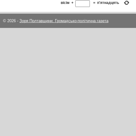
вісім
+
=
п'ятнадцять
© 2026 -
Зоря Полтавщини. Громадсько-політична газета