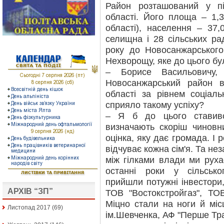
Район розташований у пі
області. Його площа – 1,3
області), населення – 37,
селищна і 28 сільських ра
року до Новосанжарськог
Нехворощу, яке до цього б
– Борисе Васильовичу,
Новосанжарський район 
області за рівнем соціаль
сприяло такому успіху?
– Я б до цього ставивс
визначають скоріш чиновн
оцінка, яку дає громада. І 
відчуває кожна сім'я. Та не
між гілками влади ми рух
останні роки у сільсько
прийшли потужні інвестори,
АРХІВ “ЗП”
ТОВ "Востокстройгаз", ТО
Міцно стали на ноги й міс
Листопад 2017
(69)
ім.Шевченка, АФ "Перше Трав