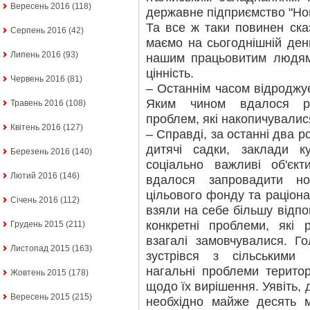
Вересень 2016
(118)
державне підприємство "Но
Та все ж таки повинен ска
Серпень 2016
(42)
маємо на сьогоднішній ден
Липень 2016
(93)
нашим працьовитим людям
цінність.
Червень 2016
(81)
– Останнім часом відроджу
Яким чином вдалося ро
Травень 2016
(108)
проблем, які накопичували
Квітень 2016
(127)
– Справді, за останні два 
дитячі садки, заклади ку
Березень 2016
(140)
соціально важливі об'єк
Лютий 2016
(146)
вдалося запровадити н
цільового фонду та раціона
Січень 2016
(112)
взяли на себе більшу відпо
конкретні проблеми, які
Грудень 2015
(211)
взагалі замовчувалися. 
Листопад 2015
(163)
зустрівся з сільськими
нагальні проблеми територ
Жовтень 2015
(178)
щодо їх вирішення. Уявіть, 
Вересень 2015
(215)
необхідно майже десять м