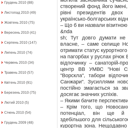
могила засновника сучасно
Грудень 2010
(88)
створений фонд його імені, 
рівні президентів дво
Листопад 2010
(49)
українсько-болгарських від
Жовтень 2010
(75)
– Що б ви назвали візитною
&nda
Вересень 2010
(41)
sh; Тут довго думати не 
Серпень 2010
(147)
власне, – саме селище Но
отримати статус курортного
Липень 2010
(74)
на пагорбах у руслах річок 
відпочинку – санаторій-пр
Червень 2010
(34)
центр ВВ УМВС "Нові Са
Травень 2010
(57)
"Ворскла", табори відпочи
Санжари". Зусиллями нов
Квітень 2010
(91)
постійно змагається за з
Березень 2010
(75)
досягає значних успіхів.
– Якими бачите перспектив
Лютий 2010
(5)
– Крім того, що Новосан
потенціал, він ще й і
Січень 2010
(54)
здебільшого для сільського
Грудень 2009
(48)
курортна зона. Нещодавно 