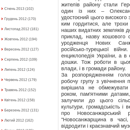
жителів району стали Гер
Січень 2013
(102)
один із них – Олексан
удостоєний цього високого 
Грудень 2012
(170)
ким гордитися, але трохи
Листопад 2012
(181)
наших видатних земляків д
приклад, назву кошового 
Жовтень 2012
(194)
уродженця Нових Санжа
російсько-турецької війн
Вересень 2012
(127)
енциклопедія України, а в 
Серпень 2012
(109)
дошки. Тож роботи в ць
влади, і в громади району.
Липень 2012
(124)
За розпорядженням голо
Червень 2012
(179)
робочу групу з увічнення п
вирішила не обмежувати
Травень 2012
(152)
роком, пам'ятними датами
залучили до цього сільс
Квітень 2012
(158)
культури, громадськість і 
Березень 2012
(131)
про Новосанжарський р
"Новосанжарщина в часі,
Лютий 2012
(162)
відродити і краєзнавчий муз