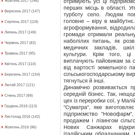
отримують усі ці підприєм
Жовтень 2017
(146)
перших місць в області. У
Вересень 2017
(147)
турботу село. Людям пов
головне – віру в майбутнє
Серпень 2017
(119)
агроформування, відродила
Липень 2017
(149)
громади отримали реальну
наболілих питань, як розв
Червень 2017
(83)
медичних закладів, шкіл
культури. Крім того, ці
Травень 2017
(95)
виплачують пайовикам за ор
Квітень 2017
(110)
від вартості земельного 
сільськогосподарському вир
Березень 2017
(154)
тягнуться й інші.
Лютий 2017
(121)
Динамічно розвивається п
середній бізнес. Так, нещод
Січень 2017
(69)
цех із переробки сої, у Мал
Грудень 2016
(113)
"Суматра", яке виготовля
підприємство "Новофарм",
Листопад 2016
(142)
продажем і лізингом сільг
Нових Санжарах відкри
Жовтень 2016
(96)
італійським обладнанням. 