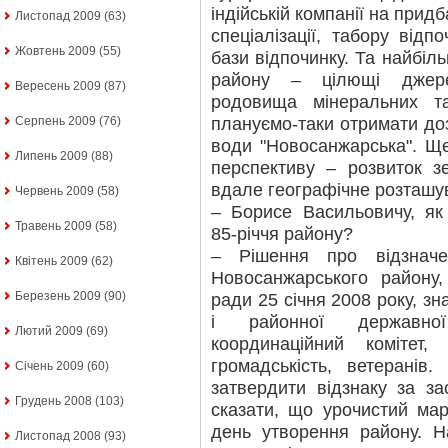
індійській компанії на придб
Листопад 2009
(63)
спеціалізації, табору відп
Жовтень 2009
(55)
бази відпочинку. Та найбіл
району – цілющі джере
Вересень 2009
(87)
родовища мінеральних т
плануємо-таки отримати доз
Серпень 2009
(76)
води "Новосанжарська". Ще
Липень 2009
(88)
перспективу – розвиток з
вдале географічне розташув
Червень 2009
(58)
– Борисе Васильовичу, як
Травень 2009
(58)
85-річчя району?
– Рішення про відзначе
Квітень 2009
(62)
Новосанжарського району,
Березень 2009
(90)
ради 25 січня 2008 року, зн
і районної державної 
Лютий 2009
(69)
координаційний комітет
громадськість, ветеранів
Січень 2009
(60)
затвердити відзнаку за з
Грудень 2008
(103)
сказати, що урочистий ма
день утворення району. Н
Листопад 2008
(93)