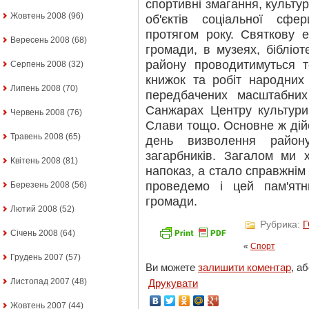
спортивні змагання, культур
Жовтень 2008
(96)
об'єктів соціальної сф
протягом року. Святкову е
Вересень 2008
(68)
громади, в музеях, бібліот
району проводитимуться те
Серпень 2008
(32)
книжок та робіт народних 
Липень 2008
(70)
передбачених масштабних
Санжарах Центру культури 
Червень 2008
(76)
Слави тощо. Основне ж дійс
Травень 2008
(65)
день визволення району
загарбників. Загалом ми
Квітень 2008
(81)
напоказ, а стало справжнім 
проведемо і цей пам'ятн
Березень 2008
(56)
громади.
Лютий 2008
(52)
Рубрика:
Січень 2008
(64)
«
Спорт
Грудень 2007
(57)
Ви можете
залишити коментар
, а
Листопад 2007
(48)
Друкувати
Жовтень 2007
(44)