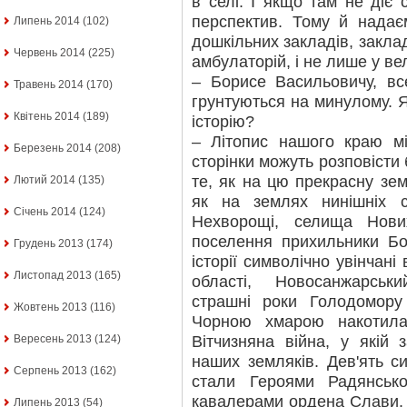
в селі. І якщо там не діє
перспектив. Тому й надає
Липень 2014
(102)
дошкільних закладів, заклад
Червень 2014
(225)
амбулаторій, і не лише у ве
– Борисе Васильовичу, вс
Травень 2014
(170)
грунтуються на минулому. 
Квітень 2014
(189)
історію?
– Літопис нашого краю мі
Березень 2014
(208)
сторінки можуть розповісти 
те, як на цю прекрасну зе
Лютий 2014
(135)
як на землях нинішніх 
Січень 2014
(124)
Нехворощі, селища Нови
поселення прихильники Бо
Грудень 2013
(174)
історії символічно увінчані 
Листопад 2013
(165)
області, Новосанжарськ
страшні роки Голодомору
Жовтень 2013
(116)
Чорною хмарою накотил
Вітчизняна війна, у якій
Вересень 2013
(124)
наших земляків. Дев'ять с
Серпень 2013
(162)
стали Героями Радянськ
кавалерами ордена Слави. 
Липень 2013
(54)