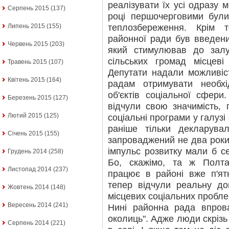
реалізувати їх усі одразу 
Серпень 2015
(137)
році першочерговими були
теплозбереження. Крім т
Липень 2015
(155)
районної ради був введени
Червень 2015
(203)
який стимулював до зал
сільських громад місцеві 
Травень 2015
(107)
Депутати надали можливіст
Квітень 2015
(164)
радам отримувати необх
об'єктів соціальної сфери.
Березень 2015
(127)
відчули свою значимість,
Лютий 2015
(125)
соціальні програми у галузі 
раніше тільки декларува
Січень 2015
(155)
запроваджений не два роки 
імпульс розвитку мали б с
Грудень 2014
(258)
Бо, скажімо, та ж Полта
Листопад 2014
(237)
працює в районі вже п'ят
тепер відчули реальну доп
Жовтень 2014
(148)
місцевих соціальних пробле
Вересень 2014
(241)
Нині районна рада впров
околиць". Адже люди скрізь од
Серпень 2014
(221)