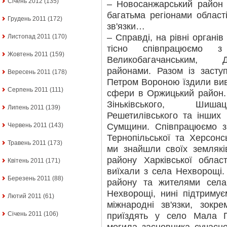
Січень 2012
(135)
– Новосанжарський район 
багатьма регіонами області
Грудень 2011
(172)
зв'язки…
– Справді, на рівні органі
Листопад 2011
(170)
тісно співпрацюємо з 
Жовтень 2011
(159)
Великобагачанським, Д
районами. Разом із засту
Вересень 2011
(178)
Петром Вороною їздили вив
Серпень 2011
(111)
сфери в Оржицький район. 
Зіньківського, Шишац
Липень 2011
(139)
Решетилівського та інших 
Сумщини. Співпрацюємо 
Червень 2011
(143)
Тернопільської та Херсонс
Травень 2011
(173)
ми знайшли своїх земляків
району Харківської област
Квітень 2011
(171)
виїхали з села Нехворощі.
Березень 2011
(88)
району та жителями села
Нехворощі, нині підтриму
Лютий 2011
(61)
міжнародні зв'язки, зокр
Січень 2011
(106)
приїздять у село Мала 