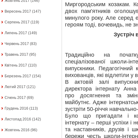
Жовтень 2017
(146)
Миргородським козакам. К
двох пам’ятників оголошу
Вересень 2017
(147)
минулого року. Але серед е
Серпень 2017
(119)
героям тоді, вочевидь, не з
Липень 2017
(149)
Зустріч 
Червень 2017
(83)
Традиційно на почат
Травень 2017
(95)
спеціалізованої школи-ін
Квітень 2017
(110)
випускники. Педагогічний 
вихованців, які відлетіли у 
Березень 2017
(154)
В актовій залі випускн
Лютий 2017
(121)
директора інтернату Анна
про досягнення та змі
Січень 2017
(69)
майбутнє. Адже інтернатськ
зустріти 50-річчя навчально
Грудень 2016
(113)
Було що пригадати і к
Листопад 2016
(142)
інтернату – перші успіхи і н
та наставників, друзів і ш
Жовтень 2016
(96)
бережи честь школи-інтерн