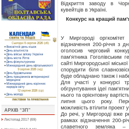
Відкриття заводу в Чо
кувейтців в Україні.
Конкурс на кращий пам’
У Миргороді оргкомітет 
відзначення 200-річчя з 
оголосив черговий конк
пам’ятника Гоголівським г
сайті Миргородської місько
спорудити біля славнозвіс
буде обладнано також і наб
Для участі у конкурсі т
обгрунтування ідеї пам’ятн
нього та орієнтовну вартіст
липня цього року. Пер
можливість втілити проект у
АРХІВ “ЗП”
До речі, у Миргороді вже р
рамках відзначення 200-р
Листопад 2017
(69)
славетного земляка –