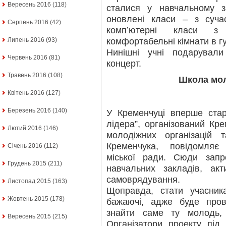
Вересень 2016
(118)
сталися у навчальному з
оновлені класи – з суча
Серпень 2016
(42)
комп’ютерні класи з 
комфортабельні кімнати в г
Липень 2016
(93)
Нинішні учні подарувал
Червень 2016
(81)
концерт.
Травень 2016
(108)
Школа мол
Квітень 2016
(127)
Березень 2016
(140)
У Кременчуці вперше ста
лідера”, організований Кр
Лютий 2016
(146)
молодіжних організацій
Кременчука, повідомляє
Січень 2016
(112)
міської ради. Сюди зап
Грудень 2015
(211)
навчальних закладів, акти
самоврядування.
Листопад 2015
(163)
Щоправда, стати учасник
Жовтень 2015
(178)
бажаючі, адже буде пров
знайти саме ту молодь, 
Вересень 2015
(215)
Організатори проекту під