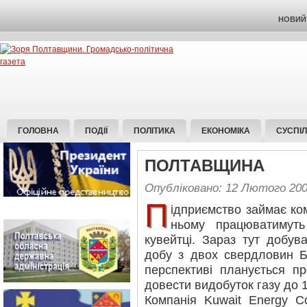
НОВИЙ 
ГОЛОВНА
ПОДІЇ
ПОЛІТИКА
ЕКОНОМІКА
СУСПІ
ПОЛТАВЩИНА
Опубліковано: 12 Лютого 20
П
ідприємство займає ко
ньому працюватимуть
кувейтці. Зараз тут добув
добу з двох свердловин Б
перспективі планується п
довести видобуток газу до 1
Компанія Kuwait Energy C