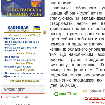
поштовими.
Начальник обласного у
Ощадний банк України" Генн
спілкуючись із вкладника
створювати черги не ва
триватиме постійно в роб
реєстр, отримає гроші чере
що з собою треба мати копі
номера та ощадну книжку. 
керівник обласного управл
тим, що найближчим часом
робочої групи, предста
вичерпну інформацію. Ге
номер телефону в м. Полт
подробиці механізму отрим
знецінених заощадженнях
(тел. 503-619).
АРХІВ “ЗП”
Рубрика:
Листопад 2017
(69)
«
Укрзалізниця р
Компенсація