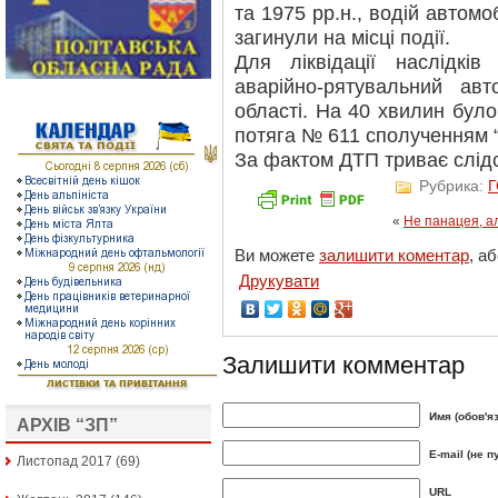
та 1975 рр.н., водій автомо
загинули на місці події.
Для ліквідації наслідків
аварійно-рятувальний а
області. На 40 хвилин бул
потяга № 611 сполученням 
За фактом ДТП триває слід
Рубрика:
«
Не панацея, 
Ви можете
залишити коментар
, а
Друкувати
Залишити комментар
Имя (обов'я
АРХІВ “ЗП”
E-mail (не п
Листопад 2017
(69)
URL