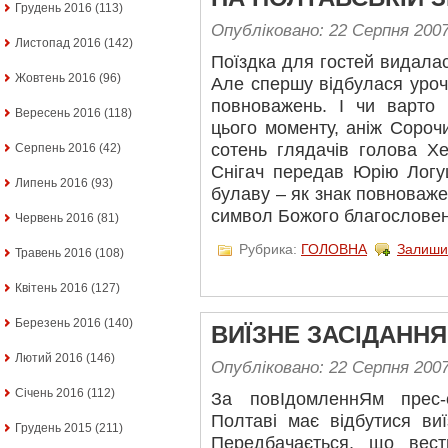
Грудень 2016
(113)
Опубліковано: 22 Серпня 200
Листопад 2016
(142)
Поїздка для гостей видала
Жовтень 2016
(96)
Але спершу відбулася уроч
повноважень. І чи варто
Вересень 2016
(118)
цього моменту, аніж Сороч
сотень глядачів голова Х
Серпень 2016
(42)
Снігач передав Юрію Логу
Липень 2016
(93)
булаву – як знак повноваже
символ Божого благословенн
Червень 2016
(81)
Рубрика:
ГОЛОВНА
Залиши
Травень 2016
(108)
Квітень 2016
(127)
Березень 2016
(140)
ВИЇЗНЕ ЗАСІДАННЯ
Лютий 2016
(146)
Опубліковано: 22 Серпня 200
Січень 2016
(112)
За повІдомленнЯм прес-
Полтаві має відбутися виї
Грудень 2015
(211)
Передбачається, що вест