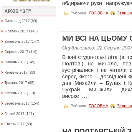
обдираючи руки і напружуюч
АРХІВ “ЗП”
Рубрика:
ГОЛОВНА
Залиши
Листопад 2017
(69)
Жовтень 2017
(146)
МИ ВСІ НА ЦЬОМУ 
Вересень 2017
(147)
Опубліковано: 22 Серпня 200
Серпень 2017
(119)
В юні студентські літа (а 
Липень 2017
(149)
Полтаві) не минало, пе
зустрічалися і не читали 
Червень 2017
(83)
серед якого – досвідчені Ф
два Михайли – Булах і Ка
Травень 2017
(95)
Чухрай… Ми жили і диха
Квітень 2017
(110)
високе […]
Березень 2017
(154)
Рубрика:
ГОЛОВНА
Залиши
Лютий 2017
(121)
Січень 2017
(69)
НА ПОЛТАВСЬКІЙ З