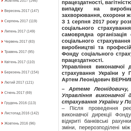
Жовтень 2017
(146)
працездатності, вагітніст
випадку на виробни
Вересень 2017
(147)
захворювання, охорони жи
З 1 серпня 2017 року ро
Серпень 2017
(119)
соціального страхуванн
Липень 2017
(149)
самоврядна організація
соціального страхуванн
Червень 2017
(83)
виробництві та професі
Травень 2017
(95)
Фонду соціального страх
працездатності.
Квітень 2017
(110)
Управління виконавчої 
страхування України у 
Березень 2017
(154)
Артем Леонідович ВЕРНИ
Лютий 2017
(121)
– Артеме Леонідовичу,
Січень 2017
(69)
Управління виконавчої 
страхування України у П
Грудень 2016
(113)
– Після проведення реє
Листопад 2016
(142)
виконавчої дирекції Фонд
відкриті банківські рахунк
Жовтень 2016
(96)
зміни, перерозподілені між