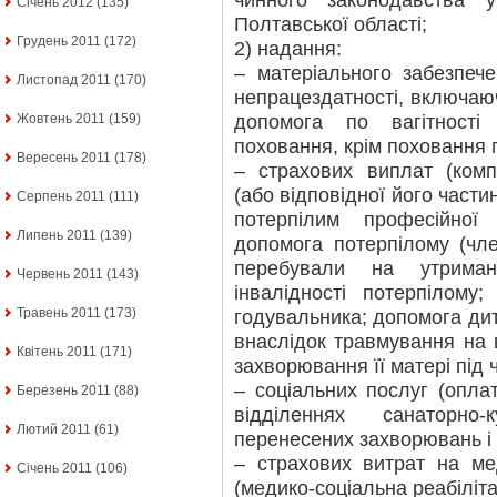
чинного законодавства 
Січень 2012
(135)
Полтавської області;
Грудень 2011
(172)
2) надання:
– матеріального забезпеч
Листопад 2011
(170)
непрацездатності, включаю
допомога по вагітност
Жовтень 2011
(159)
поховання, крім поховання п
Вересень 2011
(178)
– страхових виплат (комп
(або відповідної його части
Серпень 2011
(111)
потерпілим професійної 
Липень 2011
(139)
допомога потерпілому (чле
перебували на утриман
Червень 2011
(143)
інвалідності потерпілому
Травень 2011
(173)
годувальника; допомога дит
внаслідок травмування на 
Квітень 2011
(171)
захворювання її матері під ч
– соціальних послуг (оплат
Березень 2011
(88)
відділеннях санаторно
Лютий 2011
(61)
перенесених захворювань і 
– страхових витрат на ме
Січень 2011
(106)
(медико-соціальна реабіліта