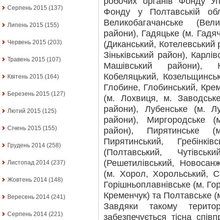
робочих органів Фонду Уп
Серпень 2015
(137)
Фонду у Полтавській обл
Великобагачанське (Вел
Липень 2015
(155)
райони), Гадяцьке (м. Гадя
Червень 2015
(203)
(Диканський, Котелевський ра
Зіньківський район), Карлів
Травень 2015
(107)
Машівський райони), К
Кобеляцький, Козельщинськ
Квітень 2015
(164)
Глобине, Глобинський, Кре
Березень 2015
(127)
(м. Лохвиця, м. Заводськ
райони), Лубенське (м. Л
Лютий 2015
(125)
райони), Миргородське (
Січень 2015
(155)
район), Пирятинське (
Пирятинський, Гребінкі
Грудень 2014
(258)
(Полтавський, Чутівськ
(Решетилівський, Новосан
Листопад 2014
(237)
(м. Хорол, Хорольський, С
Жовтень 2014
(148)
Горішньоплавнівське (м. Гор
Кременчук) та Полтавське (м
Вересень 2014
(241)
Завдяки такому територ
Серпень 2014
(221)
забезпечується тісна співп