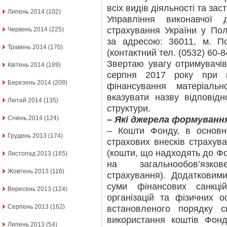
всіх видів діяльності та за
Липень 2014
(102)
Управління виконавчої 
страхування України у Пол
Червень 2014
(225)
за адресою: 36011, м. По
Травень 2014
(170)
(контактний тел. (0532) 60-8
Звертаю увагу отримувачі
Квітень 2014
(189)
серпня 2017 року при п
Березень 2014
(208)
фінансування матеріальн
вказувати назву відповідн
Лютий 2014
(135)
структури.
– Які джерела формуванн
Січень 2014
(124)
– Кошти Фонду, в основн
Грудень 2013
(174)
страхових внесків страхува
(кошти, що надходять до Фо
Листопад 2013
(165)
на загальнообов’язк
Жовтень 2013
(116)
страхування). Додаткови
суми фінансових санкці
Вересень 2013
(124)
організацій та фізичних о
Серпень 2013
(162)
встановленого порядку с
використання коштів Фон
Липень 2013
(54)