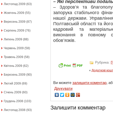
– Які перспективи подал
Листопад 2009
(63)
– Здоров’я та благопол
запорука стабільного фіна
Жовтень 2009
(55)
нашої держави. Управління
Вересень 2009
(87)
Полтавській області та йог
кадровий та матеріальн
Серпень 2009
(76)
виконання в повному об
Липень 2009
(88)
обов’язків.
Червень 2009
(58)
Травень 2009
(58)
Рубрика:
Квітень 2009
(62)
«
Додаткові кош
Березень 2009
(90)
Ви можете
залишити коментар
, а
Лютий 2009
(69)
Друкувати
Січень 2009
(60)
Грудень 2008
(103)
Залишити комментар
Листопад 2008
(93)