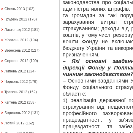
законодавства про соціаль
адміністративних штрафів,
Січень 2013
(102)
та громадян за такі пор
Грудень 2012
(170)
зарахування витрат стр
страхуванням; доходи від 
Листопад 2012
(181)
коштів, у тому числі резерву
Жовтень 2012
(194)
Кошти Фонду не включаю
бюджету України та викори
Вересень 2012
(127)
призначенням.
– Які основні завданн
Серпень 2012
(109)
дирекції Фонду у Полта
Липень 2012
(124)
чинним законодавством
– Основними завданнями Уп
Червень 2012
(179)
Фонду соціального страху
Травень 2012
(152)
області є:
1) реалізація державної п
Квітень 2012
(158)
страхування від нещасног
професійного захворюва
Березень 2012
(131)
працездатності, у зв’
Лютий 2012
(162)
працездатності та забе