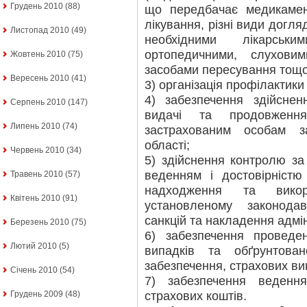
Грудень 2010
(88)
що передбачає медикамен
лікування, різні види догля
Листопад 2010
(49)
необхідними лікарськи
ортопедичними, слухови
Жовтень 2010
(75)
засобами пересування тощо
Вересень 2010
(41)
3) організація профілактик
4) забезпечення здійснен
Серпень 2010
(147)
видачі та продовження
Липень 2010
(74)
застрахованим особам з
області;
Червень 2010
(34)
5) здійснення контролю за
веденням і достовірністю
Травень 2010
(57)
надходження та викор
Квітень 2010
(91)
установленому законода
санкцій та накладення адмі
Березень 2010
(75)
6) забезпечення проведе
Лютий 2010
(5)
випадків та обґрунтован
забезпечення, страхових ви
Січень 2010
(54)
7) забезпечення веденн
страхових коштів.
Грудень 2009
(48)