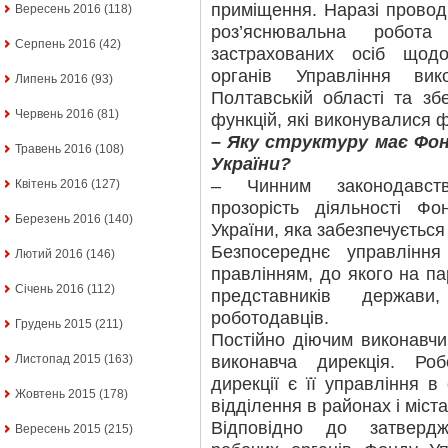
приміщення. Наразі провод
Вересень 2016
(118)
роз’яснювальна робота
Серпень 2016
(42)
застрахованих осіб щод
органів Управління ви
Липень 2016
(93)
Полтавській області та зб
Червень 2016
(81)
функцій, які виконувалися
– Яку структуру має Фо
Травень 2016
(108)
України?
– Чинним законодавств
Квітень 2016
(127)
прозорість діяльності Фо
Березень 2016
(140)
України, яка забезпечується
Безпосереднє управлінн
Лютий 2016
(146)
правлінням, до якого на па
Січень 2016
(112)
представників держави
роботодавців.
Грудень 2015
(211)
Постійно діючим виконавч
виконавча дирекція. Ро
Листопад 2015
(163)
дирекції є її управління в 
Жовтень 2015
(178)
відділення в районах і міст
Відповідно до затвердж
Вересень 2015
(215)