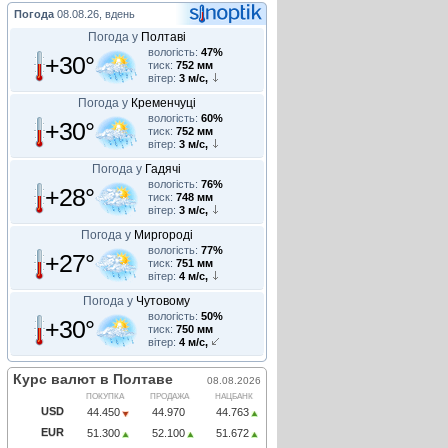
Погода
08.08.26, вдень
Погода у
Полтаві
вологість:
47%
+30°
тиск:
752 мм
вітер:
3 м/с,
Погода у
Кременчуці
вологість:
60%
+30°
тиск:
752 мм
вітер:
3 м/с,
Погода у
Гадячі
вологість:
76%
+28°
тиск:
748 мм
вітер:
3 м/с,
Погода у
Миргороді
вологість:
77%
+27°
тиск:
751 мм
вітер:
4 м/с,
Погода у
Чутовому
вологість:
50%
+30°
тиск:
750 мм
вітер:
4 м/с,