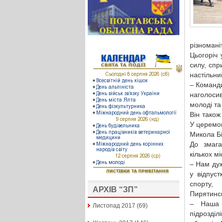
різномані
Цьогоріч 
силу, спр
настільни
– Команди
наголоси
молоді та
Він також
У церемон
Микола Бі
До змага
кількох м
– Нам дуж
у відпус
спорту,
АРХІВ “ЗП”
Пирятинсь
– Наша к
Листопад 2017
(69)
підрозділ