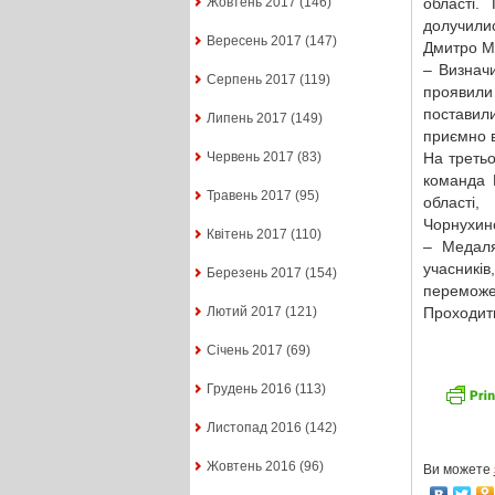
області.
Жовтень 2017
(146)
долучили
Вересень 2017
(147)
Дмитро М
– Визначи
Серпень 2017
(119)
проявили 
поставили
Липень 2017
(149)
приємно в
На третьо
Червень 2017
(83)
команда 
Травень 2017
(95)
області
Чорнухинс
Квітень 2017
(110)
– Медаля
учасникі
Березень 2017
(154)
переможе
Проходити
Лютий 2017
(121)
Січень 2017
(69)
Грудень 2016
(113)
Листопад 2016
(142)
Жовтень 2016
(96)
Ви можете