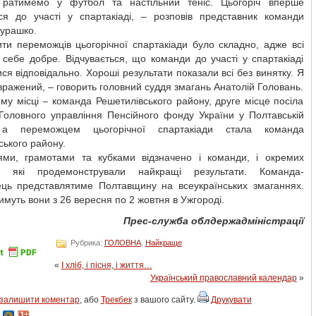
 Гратимемо у футбол та настільний теніс. Цьогоріч вперше
ся до участі у спартакіаді, – розповів представник команди
урашко.
ти переможців цьогорічної спартакіади було складно, адже всі
себе добре. Відчувається, що команди до участі у спартакіаді
ся відповідально. Хороші результати показали всі без винятку. Я
ражений, – говорить головний суддя змагань Анатолій Головань.
му місці – команда Решетилівського району, друге місце посіла
Головного управління Пенсійного фонду України у Полтавській
, а переможцем цьогорічної спартакіади стала команда
ького району.
ми, грамотами та кубками відзначено і команди, і окремих
в, які продемонстрували найкращі результати. Команда-
ць представлятиме Полтавщину на всеукраїнських змаганнях.
муть вони з 26 вересня по 2 жовтня в Ужгороді.
Прес-служба облдержадміністрації
Рубрика:
ГОЛОВНА
,
Найкраще
«
І хліб, і пісня, і життя…
Український православний календар
»
залишити коментар
, або
Трекбек
з вашого сайту.
Друкувати