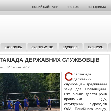
НОВИЙ САЙТ “ЗП”
ПРО НАС
ПЕРЕДПЛАТА
ЕКОНОМІКА
СУСПІЛЬСТВО
ЗДОРОВ’Я
КУЛЬТУРА
ТАКІАДА ДЕРЖАВНИХ СЛУЖБОВЦІВ
ано: 22 Серпня 2017
С
партакіада
державних
службовців – традиційний
захід для Полтавщини.
Вже більше десяти років
працівники РДА,
структурних підрозділів
ОДА, Пенсійного фонду,