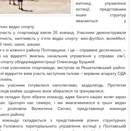
митниці, управління
юстиції, представники
інших структур
змагаються у
тних видах спорту.
участь у спартакіаді взяли 26 команд. Учасники демонстрували
итність, кмітливість у п’яти видах спорту: міні-футбол, волейбол,
й теніс, шахи, шашки.
 є із кожного району Полтавщини, і це – справжнє досягнення, –
в на відкритті змагань начальник управління у справах сім’ї,
 спорту облдержадміністрації Олександр Буцький.
 став учасником спартакіади, виступав за Решетилівський район.
ії відкриття взяв участь заступник голови – керівник апарату ОДА
локінь.
нь учасники готувалися наполегливо, заздалегідь. Протягом
ісяців майже щоденно вони збиралися та тренувалися.
е складно було зібрати команду, адже багато наших колег зараз
тках. Цьогоріч нас семеро, і ми змагатимемося в трьох видах
 – розповіла Валентина Скочко, представниця команди
кого району.
оманда складається з представників різних структурних
ів Головного територіального управління юстиції у Полтавській