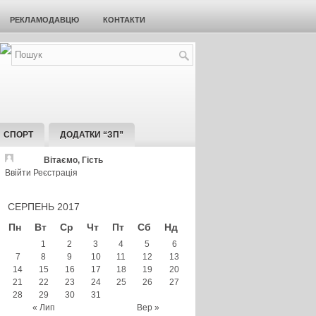
РЕКЛАМОДАВЦЮ
КОНТАКТИ
СПОРТ
ДОДАТКИ “ЗП”
Вітаємо, Гість
Ввійти
Реєстрація
СЕРПЕНЬ 2017
Пн
Вт
Ср
Чт
Пт
Сб
Нд
1
2
3
4
5
6
7
8
9
10
11
12
13
14
15
16
17
18
19
20
21
22
23
24
25
26
27
28
29
30
31
« Лип
Вер »