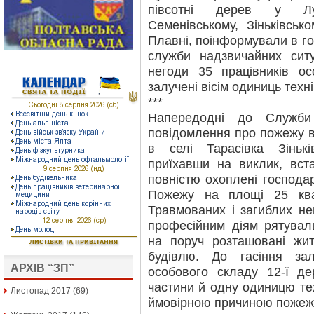
півсотні дерев у Лубе
Семенівському, Зіньківськ
Плавні, поінформували в г
служби надзвичайних ситу
негоди 35 працівників о
залучені вісім одиниць техні
***
Напередодні до Служби
повідомлення про пожежу в 
в селі Тарасівка Зінькі
приїхавши на виклик, вс
повністю охоплені господа
Пожежу на площі 25 квад
Травмованих і загиблих н
професійним діям рятувал
на поруч розташовані жи
будівлю. До гасіння зал
АРХІВ “ЗП”
особового складу 12-ї де
частини й одну одиницю те
Листопад 2017
(69)
ймовірною причиною пожежі