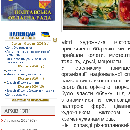
місті художника Вікто
присвячено 60-річчю митц
прийшли колеги, мистецтв
таланту, друзі, меценати.
У невеликому приміщен
організації Національної с
рамках виставкової експози
свого багаторічного творчо
було впасти яблуку. Під 
знайомилися із експозиц
палітрою фарб, цікави
АРХІВ “ЗП”
художником Віктором К
кременчужанам місць.
Листопад 2017
(69)
Він і справді різнопланови