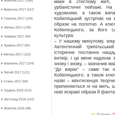
Жовтень 2017
(146)
маки в стиглому житі, с
урбаністичні пейзажі. На
Вересень 2017
(147)
художники, а також випа
Кобеляцький зустрічає на 
Серпень 2017
(119)
образи на полотно. А ключ
Липень 2017
(149)
Кобеляцького, за його 
культура:
Червень 2017
(83)
– У нашому минулому, зокре
Травень 2017
(95)
Автентичний трипільськ
історичне послання наща
Квітень 2017
(110)
витвір. І це мене надихає 
знову і знову, – зазначив ма
Березень 2017
(154)
“До вирію” – саме так н
Лютий 2017
(121)
Кобеляцького, а також ключ
назві – квінтесенція творч
Січень 2017
(69)
припиняються ні на мить, 
Грудень 2016
(113)
нові яскраві образи й фанта
Листопад 2016
(142)
Жовтень 2016
(96)
Рубрика: