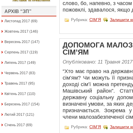
слово, бо, напевно, з часом
пожовклі, здавалося, якщо 
АРХІВ “ЗП”
Рубрика:
СІМ’Я
Залишити к
Листопад 2017
(69)
Жовтень 2017
(146)
Вересень 2017
(147)
ДОПОМОГА МАЛОЗ
СІМ’ЯМ
Серпень 2017
(119)
Опубліковано: 11 Травня 2017
Липень 2017
(149)
“Хто має право на держав
Червень 2017
(83)
сім’ям? Чи можуть її приз
Травень 2017
(95)
доході сім’ї можна претенд
Машівський район”. Ста
Квітень 2017
(110)
державну соціальну допом
визначені умови, за яких д
Березень 2017
(154)
призначається. Зокрема у
Лютий 2017
(121)
члени малозабезпеченої сім
Січень 2017
(69)
Рубрика:
СІМ’Я
Залишити к