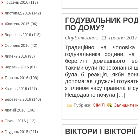
Грудень 2016
(113)
Листопад 2016
(142)
ГОДУВАЛЬНИК РОД
Жовтень 2016
(96)
ПО ДОМУ?
Вересень 2016
(118)
Опубліковано: 11 Травня 2017
Серпень 2016
(42)
Традиційно на чоловіка
годувальника родини, на 
Липень 2016
(93)
берегині домашнього во
Такими були переконання ще
Червень 2016
(81)
була б реакція, якби вон
Травень 2016
(108)
допомагає дружині готувати
з плином часу правила в су
Квітень 2016
(127)
Нещодавно почула […]
Березень 2016
(140)
Рубрика:
СІМ’Я
Залишити к
Лютий 2016
(146)
Січень 2016
(112)
ВІКТОРИ І ВІКТОРІ
Грудень 2015
(211)