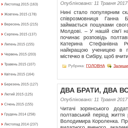
Опубліковано: 11 Травня 2017
Листопад 2015
(163)
Нині стало популярним с
Жовтень 2015
(178)
співрозмовниця Ганна 
займається пошуками свого
Вересень 2015
(215)
Молдові. – У нашій сім’ї на
Серпень 2015
(137)
починає розповідь полта
Катерина Стефанівна Р
Липень 2015
(155)
найкращою ученицею в гі
Червень 2015
(203)
містечко в Сибіру, щоб вчит
Травень 2015
(107)
Рубрика:
ГОЛОВНА
Залиши
Квітень 2015
(164)
Березень 2015
(127)
ДВА БРАТИ, ДВА 
Лютий 2015
(125)
Опубліковано: 11 Травня 2017
Січень 2015
(155)
Читачі зорянського дода
полтавський період життя
Грудень 2014
(258)
Володимира Короленка. Про
Листопад 2014
(237)
видатного вченого, акаде