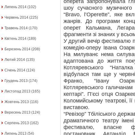
оперета запропонувала гл
шоу сучасного музичного 
Липень 2014
(102)
“Bravo, l’Operette”, яке в
Червень 2014
(225)
жанрів. До програми конц
оперет Кальмана, Легара
Травень 2014
(170)
фрагменти зі знаних у всьом
Квітень 2014
(189)
У другий вечір фестивалю п
комедію-оперу Івана Озарк
Березень 2014
(208)
На милуванє нема силуван
Лютий 2014
(135)
адаптована до життя поку
Котляревського “Наталк
Січень 2014
(124)
відбулася там ще у червні
Франко, “Івану Озарк
Грудень 2013
(174)
Котляревського галичанам н
Листопад 2013
(165)
кептарі”. П’єсі отця Озарке
Коломийському театрові, її
Жовтень 2013
(116)
виставою.
Вересень 2013
(124)
“Ревізор” Тбіліського держа
драматичного театру імен
Серпень 2013
(162)
фестивалю, власне фа
постановник Автанділ В
Липень 2013
(54)