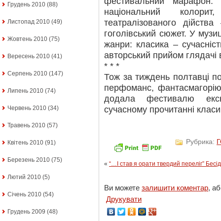
фестивальний марафон. 
Грудень 2010
(88)
національний колорит
театралізованого дійств
Листопад 2010
(49)
гоголівський сюжет. У музи
Жовтень 2010
(75)
жанри: класика – сучасніс
авторський прийом глядачі 
Вересень 2010
(41)
* * *
Серпень 2010
(147)
Тож за тиждень полтавці по
перфоманс, фантасмагорію 
Липень 2010
(74)
додала фестивалю екск
сучасному прочитанні класи
Червень 2010
(34)
Травень 2010
(57)
Рубрика:
Квітень 2010
(91)
Березень 2010
(75)
«
“…І став я орати твердий переліг” Бесі
Лютий 2010
(5)
Ви можете
залишити коментар
, а
Січень 2010
(54)
Друкувати
Грудень 2009
(48)