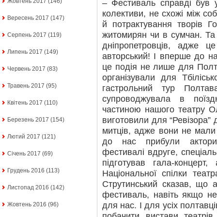
Жовтень 2017
(146)
– Фестиваль справді був 
колективи, не схожі між со
Вересень 2017
(147)
й потрактування творів Г
житомирян чи в сумчан. Та
Серпень 2017
(119)
дніпропетровців, адже ц
Липень 2017
(149)
авторський! І вперше до на
це подія не лише для Полта
Червень 2017
(83)
організували для Тбілісь
Травень 2017
(95)
гастрольний тур Полтава
супроводжувала в поїзд
Квітень 2017
(110)
частиною нашого театру О
виготовили для “Ревізора” д
Березень 2017
(154)
митців, адже вони не мали 
Лютий 2017
(121)
до нас прибули актори
фестивалі вдруге, спеціал
Січень 2017
(69)
підготував гала-концерт,
Грудень 2016
(113)
Національної спілки театр
Струтинський сказав, що а
Листопад 2016
(142)
фестиваль, навіть якщо н
для нас. І для усіх полтавц
Жовтень 2016
(96)
побачити вистави театрів