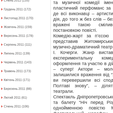
Січень 2012
(135)
та музичної комедії іме
пластичний перфоманс за 
Грудень 2011
(172)
де всі виконавці – артист
Листопад 2011
(170)
дія, до того ж без слів – б
вражені такою сміли
Жовтень 2011
(159)
постановкою повісті.
Комедію-жарт за п’єсою
Вересень 2011
(178)
представив Житомирськи
Серпень 2011
(111)
музично-драматичний театр 
І. Кочерги. Жанр виста
Липень 2011
(139)
експериментальну коме
Червень 2011
(143)
оформлення та участю в дій
– супер! Актори – мол
Травень 2011
(173)
залишилися враження від “У
ви перевершили всі спод
Квітень 2011
(171)
Полтаві знову”, – діля
Березень 2011
(88)
театрали.
Спектакль Дніпропетровськ
Лютий 2011
(61)
та балету “Ніч перед Різ
Січень 2011
(106)
однойменною повістю 