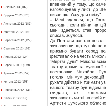
впевнений у тому, що саме 
Січень 2013
(102)
наголошував у листі до Щеп
писав цю п’єсу для сміху”.
Грудень 2012
(170)
– Мені здалося, що Гого
Листопад 2012
(181)
сьогодні, коли війна на цій
мені здається, став прор
Жовтень 2012
(194)
описав, збулося.
До Полтави завітав посол Г
Вересень 2012
(127)
зазначивши, що тут він не
Серпень 2012
(109)
приємно бувати серед по
фестивалю на честь Миколи
Липень 2012
(124)
“Мертві душі” Миколаївськ
Червень 2012
(179)
театру драми та музичної к
постановки Михайла Бу
Травень 2012
(152)
Гоголя. Мінімум декорацій
рухати дійство й тримати ув
Квітень 2012
(158)
нашого театру був відзнач
Березень 2012
(131)
глядачів, так і колегам
зазначають митці на своїй ст
Лютий 2012
(162)
Артисти Сумського обласно