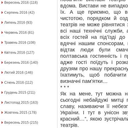
Вересень 2016
(118)
вдома. Вистави не випадко
їх. А ще приємно, що вс
Серпень 2016
(42)
чистотою, порядком й оз
Липень 2016
(93)
театрів не може рівнятися 
всі наші технічні служби, 
Червень 2016
(81)
всіх гостей на під’їзді д
вдячні нашим спонсорам,
Травень 2016
(108)
відтак люди були смач
Квітень 2016
(127)
полтавська гостинність і п
адже гості поїдуть і розк
Березень 2016
(140)
друзям про нашу прекрасну 
Лютий 2016
(146)
їхатимуть, щоб побачит
визначні пам’ятки…
Січень 2016
(112)
* * *
Грудень 2015
(211)
Як на мене, тут можна на
сьогодні небайдужі митці
Листопад 2015
(163)
славу, називаючи її небе
України. І тут в унісон 
Жовтень 2015
(178)
красний…”, якою зустрічал
Вересень 2015
(215)
театрів.