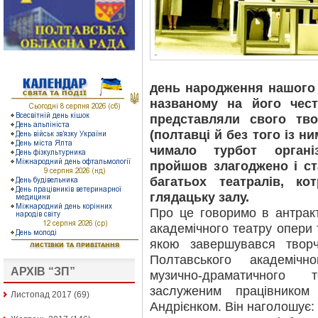
день народження нашого 
названому на його чест
представляли свого тв
(полтавці й без того із н
чимало турбот органі
пройшов злагоджено і с
багатьох театралів, к
глядацьку залу.
Про це говоримо в антракт
академічного театру опери 
якою завершувався твор
Полтавського академічн
АРХІВ “ЗП”
музично-драматичного 
заслуженим працівником
Листопад 2017
(69)
Андрієнком. Він наголошує: