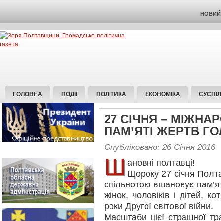
НОВИЙ 
ГОЛОВНА
ПОДІЇ
ПОЛІТИКА
ЕКОНОМІКА
СУСПІ
27 СІЧНЯ – МІЖНА
ПАМ’ЯТІ ЖЕРТВ Г
Опубліковано: 26 Січня 2016
Ш
ановні полтавці!
Щороку 27 січня Полт
спільнотою вшановує пам’ят
жінок, чоловіків і дітей, ко
роки Другої світової війни.
Масштаби цієї страшної тра