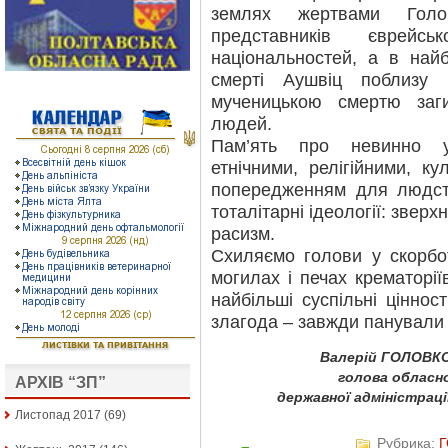
землях жертвами Голо
представників єврей
національностей, а в най
смерті Аушвіц поблизу 
мученицькою смертю заг
людей.
Пам’ять про невинно у
етнічними, релігійними, к
попередженням для людств
тоталітарні ідеології: зверх
расизм.
Схиляємо голови у скорбо
могилах і печах крематорі
найбільші суспільні ціннос
злагода – завжди панували 
Валерій ГОЛОВКО
голова обласн
АРХІВ “ЗП”
державної адміністраці
Листопад 2017
(69)
Рубрика: