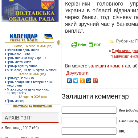
Керівники головного уп
України в області відзнач
через банки, тоді січневу 
який зручний час у банкома
виплат.
Рубрика:
«
Годівнички для
“Гадячсир” екс
Ви можете
залишити коментар
, а
Друкувати
Залишити комментар
Имя (обов'я
АРХІВ “ЗП”
E-mail (не п
Листопад 2017
(69)
URL