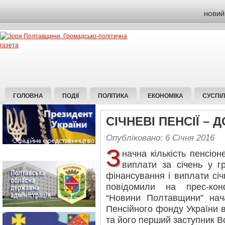
НОВИЙ 
ГОЛОВНА
ПОДІЇ
ПОЛІТИКА
ЕКОНОМІКА
СУСПІ
СІЧНЕВІ ПЕНСІЇ –
Опубліковано: 6 Січня 2016
З
начна кількість пенсіо
виплати за січень у г
фінансування і виплати січ
повідомили на прес-кон
“Новини Полтавщини” нач
Пенсійного фонду України 
та його перший заступник 