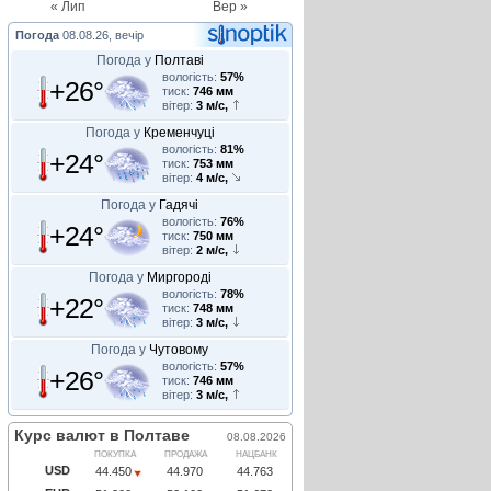
« Лип
Вер »
Погода
08.08.26, вечір
Погода у
Полтаві
вологість:
57%
+26°
тиск:
746 мм
вітер:
3 м/с,
Погода у
Кременчуці
вологість:
81%
+24°
тиск:
753 мм
вітер:
4 м/с,
Погода у
Гадячі
вологість:
76%
+24°
тиск:
750 мм
вітер:
2 м/с,
Погода у
Миргороді
вологість:
78%
+22°
тиск:
748 мм
вітер:
3 м/с,
Погода у
Чутовому
вологість:
57%
+26°
тиск:
746 мм
вітер:
3 м/с,