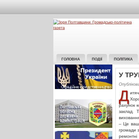
ГОЛОВНА
ПОДІЇ
ПОЛІТИКА
У ТР
Опубліков
Д
итяч
Хор
рахунок к
заклад. 
виховання
– Це ваш
громади з
ремонтні