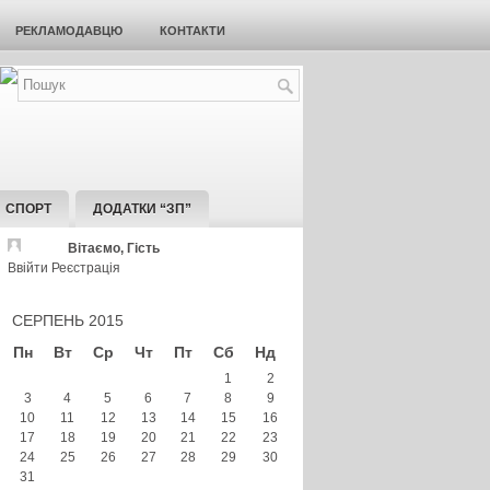
РЕКЛАМОДАВЦЮ
КОНТАКТИ
СПОРТ
ДОДАТКИ “ЗП”
Вітаємо, Гість
Ввійти
Реєстрація
СЕРПЕНЬ 2015
Пн
Вт
Ср
Чт
Пт
Сб
Нд
1
2
3
4
5
6
7
8
9
10
11
12
13
14
15
16
17
18
19
20
21
22
23
24
25
26
27
28
29
30
31