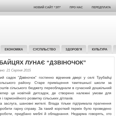
НОВИЙ САЙТ “ЗП”
ПРО НАС
ПЕРЕДПЛАТА
ЕКОНОМІКА
СУСПІЛЬСТВО
ЗДОРОВ’Я
КУЛЬТУРА
УБАЙЦЯХ ЛУНАЄ “ДЗВІНОЧОК”
ано: 21 Серпня 2015
ий садок “Дзвіночок” гостинно відчинив двері у селі Трубайці
ольського району. Старе приміщення тамтешньої школи за
оштів сільського бюджету переобладнали в сучасний дошкільний
Тепер це новітній дитсадок, де створено належні умови для
 і гармонійного розвитку сільських дітлахів.
а заслуга, шановні жителі. Влада тільки підтримала прагнення
робити гарну справу. За такий короткий термін було проведено
 роботи, придбано меблі й обладнання. Недарма говорять, хто