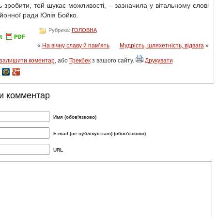
 зробити, той шукає можливості, – зазначила у вітальному слові
йонної ради Юлія Бойко.
Рубрика:
ГОЛОВНА
«
На вічну славу й пам’ять
Мудрість, шляхетність, відвага
»
залишити коментар
, або
Трекбек
з вашого сайту.
Друкувати
и комментар
Имя (обов'язково)
E-mail (не публікується) (обов'язково)
URL