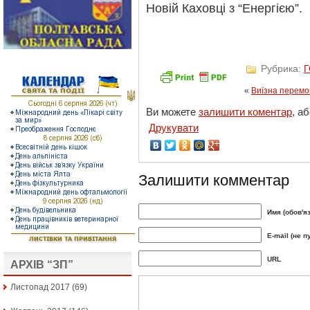
Новій Каховці з “Енергією”.
Рубрика:
«
Виїзна перемо
Ви можете
залишити коментар
, а
Друкувати
Залишити комментар
Имя (обов'я
E-mail (не п
URL
АРХІВ “ЗП”
Листопад 2017
(69)