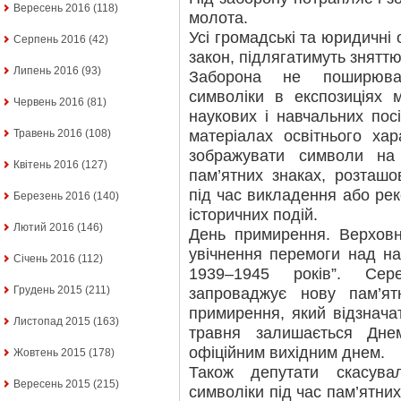
Вересень 2016
(118)
молота.
Усі громадські та юридичні 
Серпень 2016
(42)
закон, підлягатимуть зняттю
Липень 2016
(93)
Заборона не поширюват
символіки в експозиціях м
Червень 2016
(81)
наукових і навчальних посі
матеріалах освітнього ха
Травень 2016
(108)
зображувати символи на 
Квітень 2016
(127)
пам’ятних знаках, розташо
під час викладення або реко
Березень 2016
(140)
історичних подій.
Лютий 2016
(146)
День примирення. Верхов
увічнення перемоги над нац
Січень 2016
(112)
1939–1945 років”. Се
Грудень 2015
(211)
запроваджує нову пам’я
примирення, який відзнача
Листопад 2015
(163)
травня залишається Дн
офіційним вихідним днем.
Жовтень 2015
(178)
Також депутати скасува
Вересень 2015
(215)
символіки під час пам’ятних