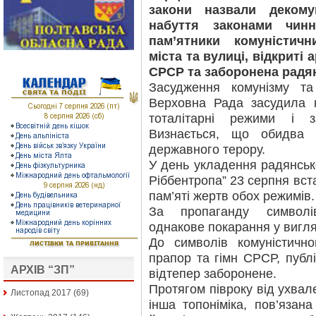
закони назвали декому
набуття законами чинн
пам’ятники комуністич
міста та вулиці, відкриті 
СРСР та заборонена радян
Засудження комунізму т
Верховна Рада засудила к
тоталітарні режими і з
Визнається, що обидва 
державного терору.
У день укладення радянськ
Ріббентропа” 23 серпня вс
пам’яті жертв обох режимів.
За пропаганду символі
однакове покарання у вигляд
До символів комуністичн
прапор та гімн СРСР, публі
АРХІВ “ЗП”
відтепер заборонене.
Протягом півроку від ухвал
Листопад 2017
(69)
інша топоніміка, пов’язан