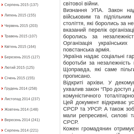
світової війни.
Серпень 2015
(137)
Визнання УПА. Закон над
Липень 2015
(155)
військовим та підпільним
століття, які боролись за н
Червень 2015
(203)
вказаний перелік організац
боролись за незалежніс
Травень 2015
(107)
Організація українських 
Квітень 2015
(164)
повстанська армія.
Україна надає соціальні гар
Березень 2015
(127)
боротьби за незалежність 
Лютий 2015
(125)
Щоправда, які саме пільг
прописано.
Січень 2015
(155)
Відкриті архіви. У декому
ухвалив закон “Про доступ 
Грудень 2014
(258)
комуністичного тоталітарн
Листопад 2014
(237)
Цей документ відкриває ус
СРСР та УРСР. А також зобов
Жовтень 2014
(148)
мали репресивні, силові т
Вересень 2014
(241)
СРСР.
Кожен громадянин отримує
Серпень 2014
(221)