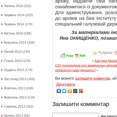
архіву, надаючи свій па
ознайомитися із документом
Липень 2014
(102)
Для адміністрування, розс
Червень 2014
(225)
до архівів на базі Інститут
спеціальний галузевий держ
Травень 2014
(170)
За матеріалами і
Квітень 2014
(189)
Яна ОНИЩЕНКО, позашт
Березень 2014
(208)
Лютий 2014
(135)
Рубрика:
Січень 2014
(124)
«
Картини Михай
СБУ попередила про кримінальну відповід
Грудень 2013
(174)
сепаратистської діяльності
»
Ви можете
залишити коментар
, а
Листопад 2013
(165)
Друкувати
Жовтень 2013
(116)
Вересень 2013
(124)
Залишити комментар
Серпень 2013
(162)
Липень 2013
(54)
Имя (обов'я