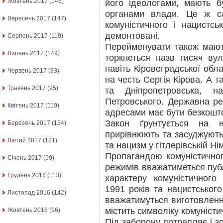
Жовтень 2017
(146)
його ідеологами, мають б
органами влади. Це ж са
Вересень 2017
(147)
комуністичного і нацистсь
демонтовані.
Серпень 2017
(119)
Перейменувати також мають
Липень 2017
(149)
торкнеться назв тисяч вул
навіть Кіровоградської обла
Червень 2017
(83)
на честь Сергія Кірова. А т
Травень 2017
(95)
та Дніпропетровська, н
Петровського. Державна ре
Квітень 2017
(110)
адресами має бути безкошт
Закон ґрунтується на 
Березень 2017
(154)
прирівнюють та засуджуют
Лютий 2017
(121)
та нацизм у гітлерівській Ні
Пропагандою комуністичног
Січень 2017
(69)
режимів вважатиметься пуб
Грудень 2016
(113)
характеру комуністичного
1991 років та нацистськог
Листопад 2016
(142)
вважатимуться виготовленн
містить символіку комуністи
Жовтень 2016
(96)
Під заборону потрапляє і 