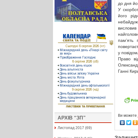
до дня й
У скорбо
його рід
небайдуж
висловив 
найголов
пам’ять 
повертаєт
у повідом
Право ві
Олександ
Ганні Кир
Ви можете
АРХІВ “ЗП”
Листопад 2017
(69)
Залишит