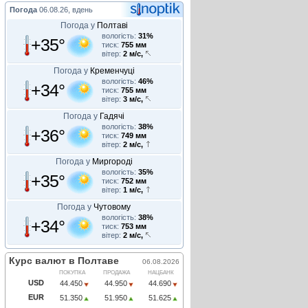
Погода
06.08.26, вдень
Погода у
Полтаві
вологість:
31%
+35°
тиск:
755 мм
вітер:
2 м/с,
Погода у
Кременчуці
вологість:
46%
+34°
тиск:
755 мм
вітер:
3 м/с,
Погода у
Гадячі
вологість:
38%
+36°
тиск:
749 мм
вітер:
2 м/с,
Погода у
Миргороді
вологість:
35%
+35°
тиск:
752 мм
вітер:
1 м/с,
Погода у
Чутовому
вологість:
38%
+34°
тиск:
753 мм
вітер:
2 м/с,