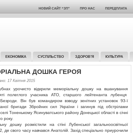
НОВИЙ САЙТ “ЗП”
ПРО НАС
ПЕРЕДПЛАТА
ЕКОНОМІКА
СУСПІЛЬСТВО
ЗДОРОВ’Я
КУЛЬТУРА
РІАЛЬНА ДОШКА ГЕРОЯ
но: 17 Квітня 2015
нах урочисто відкрили меморіальну дошку на вшанування
яті полеглого учасника АТО, старшого лейтенанта лубенця
 Безроди. Він був командиром взводу зенітних установок 93-ї
ваної бригади Збройних сил України і загинув під обстрілами
у селі Тоненькому Ясинуватського району Донецької області в січні
о року.
ьну дошку розмістили на стіні Лубенської загальноосвітньої
, де свого часу навчався Анатолій. Захід спеціально приурочили