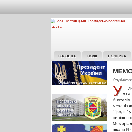
ГОЛОВНА
ПОДІЇ
ПОЛІТИКА
МЕМО
Опублікова
У
Луб
пам’
Анатолія
механізо
“Градів” 
нинішньог
Меморіал
школи № 2