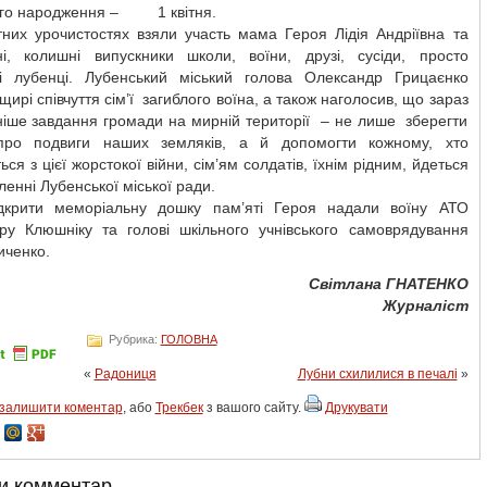
ого народження – 1 квітня.
тних урочистостях взяли участь мама Героя Лідія Андріївна та
ні, колишні випускники школи, воїни, друзі, сусіди, просто
і лубенці. Лубенський міський голова Олександр Грицаєнко
щирі співчуття сім’ї загиблого воїна, а також наголосив, що зараз
ніше завдання громади на мирній території – не лише зберегти
про подвиги наших земляків, а й допомогти кожному, хто
ься з цієї жорстокої війни, сім’ям солдатів, їхнім рідним, йдеться
ленні Лубенської міської ради.
дкрити меморіальну дошку пам’яті Героя надали воїну АТО
ру Клюшніку та голові шкільного учнівського самоврядування
иченко.
Світлана ГНАТЕНКО
Журналіст
Рубрика:
ГОЛОВНА
«
Радониця
Лубни схилилися в печалі
»
залишити коментар
, або
Трекбек
з вашого сайту.
Друкувати
и комментар