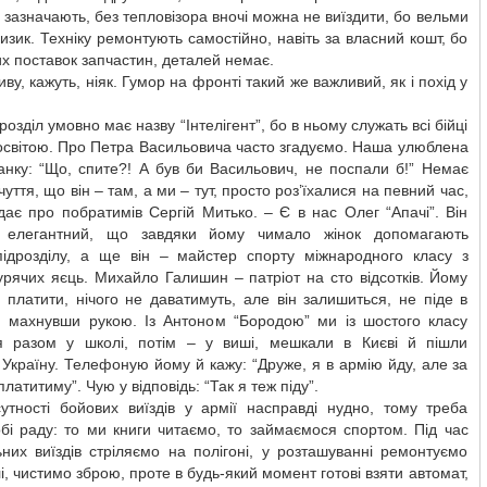
 зазначають, без тепловізора вночі можна не виїздити, бо вельми
изик. Техніку ремонтують самостійно, навіть за власний кошт, бо
х поставок запчастин, деталей немає.
иву, кажуть, ніяк. Гумор на фронті такий же важливий, як і похід у
розділ умовно має назву “Інтелігент”, бо в ньому служать всі бійці
освітою. Про Петра Васильовича часто згадуємо. Наша улюблена
анку: “Що, спите?! А був би Васильович, не поспали б!” Немає
чуття, що він – там, а ми – тут, просто роз’їхалися на певний час,
дає про побратимів Сергій Митько. – Є в нас Олег “Апачі”. Він
и елегантний, що завдяки йому чимало жінок допомагають
ідрозділу, а ще він – майстер спорту міжнародного класу з
урячих яєць. Михайло Галишин – патріот на сто відсотків. Йому
 платити, нічого не даватимуть, але він залишиться, не піде в
к, махнувши рукою. Із Антоном “Бородою” ми із шостого класу
я разом у школі, потім – у виші, мешкали в Києві й пішли
Україну. Телефоную йому й кажу: “Друже, я в армію йду, але за
латитиму”. Чую у відповідь: “Так я теж піду”.
сутності бойових виїздів у армії насправді нудно, тому треба
бі раду: то ми книги читаємо, то займаємося спортом. Під час
них виїздів стріляємо на полігоні, у розташуванні ремонтуємо
і, чистимо зброю, проте в будь-який момент готові взяти автомат,