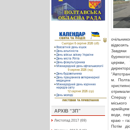
очільник
відвозят
Завдяк
бурякогос
церкви, 
директо
“Автотран
м. Полта
християнс
отримали 
Спершу в
міського
армійцям 
АРХІВ “ЗП”
води, пе
краю – га
Листопад 2017
(69)
Потім ді