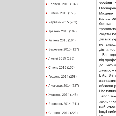
зробиш з
Серпень 2015
(137)
Оловарен
Місцеве 
Липень 2015
(155)
налаштов
Червень 2015
(203)
бояться
траплялис
Травень 2015
(107)
людям бай
дій між у
Квітень 2015
(164)
не завжд
діяти, ко
Березень 2015
(127)
– Все одн
Лютий 2015
(125)
від профе
до Батьк
Січень 2015
(155)
даємо, –
Бійці 8-
Грудень 2014
(258)
запчасти
обласна р
Листопад 2014
(237)
Наступним
Жовтень 2014
(148)
Запорізьк
захисник
Вересень 2014
(241)
найголовн
іноді виб
Серпень 2014
(221)