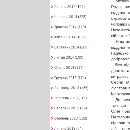
“Полтавсь
Радо вих
Липень 2014
(102)
відділен
Червень 2014
(225)
окремої 
чоловіки 
Травень 2014
(170)
Натоміст
військові 
Квітень 2014
(189)
– Нам жа
відділенн
Березень 2014
(208)
Гадяцьк
Лютий 2014
(135)
добровол
– Без під
Січень 2014
(124)
допомага
виграють 
Грудень 2013
(174)
Сергій М
люстраці
Листопад 2013
(165)
ідеалізув
Жовтень 2013
(116)
– До речі
точніше –
Вересень 2013
(124)
Олег Ново
Наголошу
Серпень 2013
(162)
відпочино
діб – вд
Липень 2013
(54)