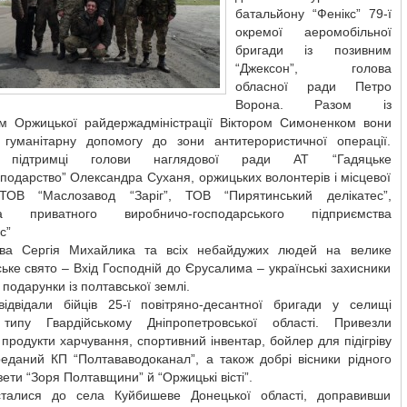
батальйону “Фенікс” 79-ї
окремої аеромобільної
бригади із позивним
“Джексон”, голова
обласної ради Петро
Ворона. Разом із
ом Оржицької райдержадміністрації Віктором Симоненком вони
ь гуманітарну допомогу до зони антитерористичної операції.
и підтримці голови наглядової ради АТ “Гадяцьке
подарство” Олександра Суханя, оржицьких волонтерів і місцевої
ТОВ “Маслозавод “Заріг”, ТОВ “Пирятинський делікатес”,
ра приватного виробничо-господарського підприємства
с”
ва Сергія Михайлика та всіх небайдужих людей на велике
ьке свято – Вхід Господній до Єрусалима – українські захисники
подарунки із полтавської землі.
ідвідали бійців 25-ї повітряно-десантної бригади у селищі
 типу Гвардійському Дніпропетровської області. Привезли
продукти харчування, спортивний інвентар, бойлер для підігріву
реданий КП “Полтававодоканал”, а також добрі вісники рідного
зети “Зоря Полтавщини” й “Оржицькі вісті”.
сталися до села Куйбишеве Донецької області, доправивши