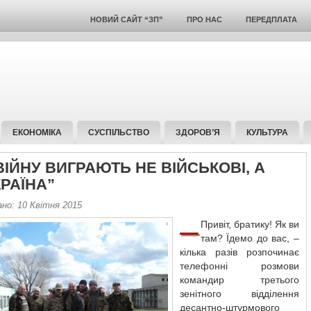
НОВИЙ САЙТ “ЗП”
ПРО НАС
ПЕРЕДПЛАТА
ЕКОНОМІКА
СУСПІЛЬСТВО
ЗДОРОВ’Я
КУЛЬТУРА
ВІЙНУ ВИГРАЮТЬ НЕ ВІЙСЬКОВІ, А
РАЇНА”
но: 10 Квітня 2015
–
Привіт, братику! Як ви
там? Їдемо до вас, –
кілька разів розпочинає
телефонні розмови
командир третього
зенітного відділення
десантно-штурмового