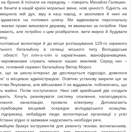
 на броню й поїхати на передову, – говорить Михайло Галишин.
я бачити в нашій країні моральні зміни, нові цінності. Єдність на
зміцнила мій дух, віру в наш народ, я захопився й нині не
 здаватися на половині шляху. Ми відвоювали персональну
 маємо право змінювати державу, як вважаємо за потрібне. Нам
ажають, але потрібно з цим розібратися, жити мирно й будувати
аїну.
полтавські волонтери й до місця розташування 129-го окремого
ального батальйону в селищі міського типу Володарське
 області. Тут пліч-о-пліч із харків’янами, іванофранківцями,
 чернівчанами служать чимало наших земляків. Серед них –
нин, головний сержант батальйону Віктор Мороз.
є, що за школу-інтернат, де дислокується підрозділ, довелося
и” із місцевою адміністрацією. Освітню установу закрили ще за
ства Януковича, але військовим її не віддавали, побоюючись, що
ть майно. Потім поступилися. Нині свій армійський дім солдати
вують. Хочуть реанімувати систему опалення, налагоджують
тачання, каналізацію, провели електрику. Допомагають
ослужбовцям місцевий осередок володарського козацтва,
підприємці, небайдужі люди, волонтерські організації з усієї
Останні згідно із заявками надсилають необхідні речі.
мійцям бракує інструментів для ремонту техніки, вогнегасників,
ського приладдя, оргтехніки для друкування документації.