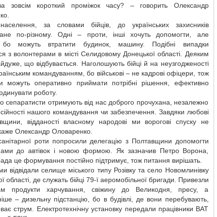
а зовсім короткий проміжок часу? – говорить Олександр
ко.
населення, за словами бійців, до українських захисників
ане по-різному. Одні – проти, інші хочуть допомогти, але
, бо можуть втратити будинок, машину. Подібні випадки
я з волонтерами в місті Селидовому Донецької області. Деяким
дуже, що відбувається. Наголошують бійці й на неузгодженості
країнським командуванням, бо військові – не кадрові офіцери, тож
и можуть оперативно приймати потрібні рішення, ефективно
ординувати роботу.
о сепаратисти отримують від нас доброго прочухана, незалежно
сійності нашого командування чи забезпечення. Завдяки любові
івщини, відданості власному народові ми ворогові спуску не
 каже Олександр Оловаренко.
ї санітарної роти попросили делегацію з Полтавщини допомогти
нами до автівок і новою формою. Як зазначив Петро Ворона,
ада це формування постійно підтримує, тож питання вирішать.
и відвідали селище міського типу Розівку та село Новомлинівку
ої області, де служать бійці 79-ї аеромобільної бригади. Привезли
ам продукти харчування, свіжину до Великодня, пресу, а
іше – дизельну підстанцію, бо в будівлі, де вони перебувають,
иває струм. Електротехнічну установку передали працівники ВАТ