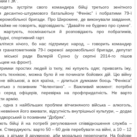
кий ГЗК”.
одять зустріти свого командира бійці третього зенітного
ня десантно-штурмового батальйону “Фенікс” і побратими 79-ї
аеромобільної бригади. Про Широкине, де виконували завдання,
майже не говорять, відповідають: “Давайте не будемо про сумне”.
ь жартують, посміхаються й розповідають про побратимів,
будні, спортивний гарт.
літися нічого, бо нас підтримує народ, – говорить командир
я гранатометників 79-ї окремої аеромобільної бригади, депутат
ої міської ради Валерій Сухно (у серпні 2014-го пішов
ьцем на фронт).
тримки простих людей із тилу, які купують одяг, привозять їжу,
ють технікою, можна було й не починати бойових дій. Цю війну
не військові, а вся країна, – ділиться думками боєць “Фенікса”
итько з позивним “Челентано”. – Важливий момент: потрібні
я серед офіцерів, перевірка на профпридатність. Не варто
ати армію.
, одна з найбільших проблем вітчизняного війська – алкоголь,
 невміння його вживати, відсутність внутрішньої культури, – додає
дворський із позивним “Добряк”.
ють бійці й на потребі регулювання співвідношення служба –
к. Стверджують: варто 50 – 60 днів перебувати на війні, а 10 – 12
ома, з дітьми й дружиною, аби морально перепочити. На бойове