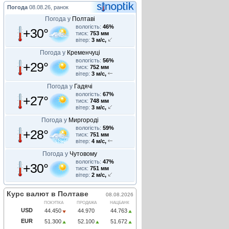
Погода
08.08.26, ранок
Погода у
Полтаві
вологість:
46%
+30°
тиск:
753 мм
вітер:
3 м/с,
Погода у
Кременчуці
вологість:
56%
+29°
тиск:
752 мм
вітер:
3 м/с,
Погода у
Гадячі
вологість:
67%
+27°
тиск:
748 мм
вітер:
3 м/с,
Погода у
Миргороді
вологість:
59%
+28°
тиск:
751 мм
вітер:
4 м/с,
Погода у
Чутовому
вологість:
47%
+30°
тиск:
751 мм
вітер:
2 м/с,