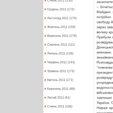
Січень 2012
(135)
заскочити
– Хочетьс
Грудень 2011
(172)
Майдані 
потрібно
Листопад 2011
(170)
свободу й
зараз зав
Жовтень 2011
(159)
велику кр
Вересень 2011
(178)
Прибули 
розвідув
Серпень 2011
(111)
Донецької
киянами,
Липень 2011
(139)
зіньківча
Розповіда
Червень 2011
(143)
“повоюват
Травень 2011
(173)
президент
розікраду
Квітень 2011
(171)
упорядко
водопос
Березень 2011
(88)
військов
тамтешні 
Лютий 2011
(61)
України. 
Січень 2011
(106)
Наразі ар
канцеляр