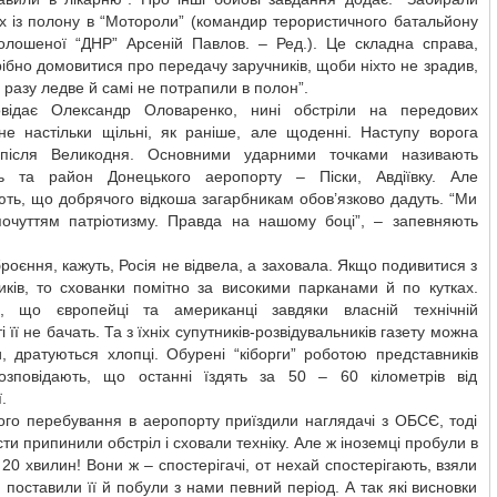
х із полону в “Мотороли” (командир терористичного батальйону
олошеної “ДНР” Арсеній Павлов. – Ред.). Це складна справа,
ібно домовитися про передачу заручників, щоби ніхто не зрадив,
 разу ледве й самі не потрапили в полон”.
відає Олександр Оловаренко, нині обстріли на передових
не настільки щільні, як раніше, але щоденні. Наступу ворога
після Великодня. Основними ударними точками називають
ь та район Донецького аеропорту – Піски, Авдіївку. Але
ть, що добрячого відкоша загарбникам обов’язково дадуть. “Ми
очуттям патріотизму. Правда на нашому боці”, – запевняють
роєння, кажуть, Росія не відвела, а заховала. Якщо подивитися з
иків, то схованки помітно за високими парканами й по кутках.
, що європейці та американці завдяки власній технічній
 її не бачать. Та з їхніх супутників-розвідувальників газету можна
, дратуються хлопці. Обурені “кіборги” роботою представників
зповідають, що останні їздять за 50 – 60 кілометрів від
.
ого перебування в аеропорту приїздили наглядачі з ОБСЄ, тоді
ти припинили обстріл і сховали техніку. Але ж іноземці пробули в
20 хвилин! Вони ж – спостерігачі, от нехай спостерігають, взяли
, поставили її й побули з нами певний період. А так які висновки