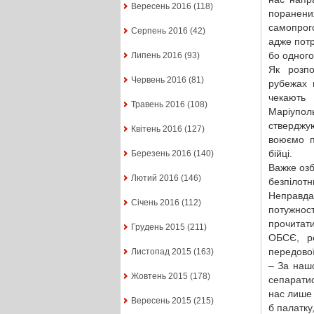
Вересень 2016
(118)
поранени
самопрог
Серпень 2016
(42)
адже потр
бо одного
Липень 2016
(93)
Як розпо
Червень 2016
(81)
рубежах 
чекають 
Травень 2016
(108)
Маріупол
стверджую
Квітень 2016
(127)
воюємо п
бійці.
Березень 2016
(140)
Важке озб
Лютий 2016
(146)
безпілотн
Неправда
Січень 2016
(112)
потужності
прочитати
Грудень 2015
(211)
ОБСЄ, ро
передової
Листопад 2015
(163)
– За наш
Жовтень 2015
(178)
сепаратис
нас лише 
Вересень 2015
(215)
б палатку