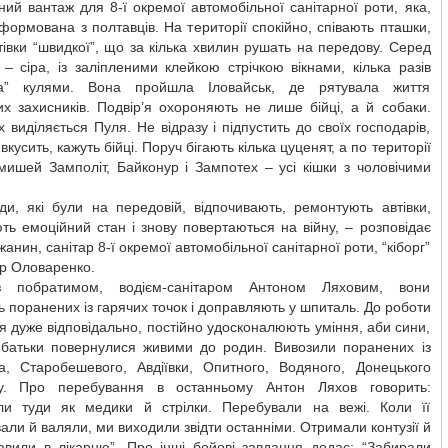
ний вантаж для 8-ї окремої автомобільної санітарної роти, яка,
сформована з полтавців. На території спокійно, співають пташки,
тівки “швидкої”, що за кілька хвилин рушать на передову. Серед
– сіра, із заліпленими клейкою стрічкою вікнами, кілька разів
на” кулями. Вона пройшла Іловайськ, де рятувала життя
их захисників. Подвір’я охороняють не лише бійці, а й собаки.
 виділяється Пуля. Не відразу і підпустить до своїх господарів,
вкусить, кажуть бійці. Поруч бігають кілька цуценят, а по території
мишей Замполіт, Байконур і Зампотех – усі кішки з чоловічими
ди, які були на передовій, відпочивають, ремонтують автівки,
ь емоційний стан і знову повертаються на війну, – розповідає
анин, санітар 8-ї окремої автомобільної санітарної роти, “кіборг”
р Оловаренко.
з побратимом, водієм-санітаром Антоном Ляховим, вони
 поранених із гарячих точок і доправляють у шпиталь. До роботи
я дуже відповідально, постійно удосконалюють уміння, аби сини,
, батьки повернулися живими до родин. Вивозили поранених із
ка, Старобешевого, Авдіївки, Опитного, Водяного, Донецького
у. Про перебування в останньому Антон Ляхов говорить:
ли туди як медики й стрілки. Перебували на вежі. Коли її
али й валяли, ми виходили звідти останніми. Отримали контузії й
авили в лікарню”. Про інші бойові завдання додає: “Забирали