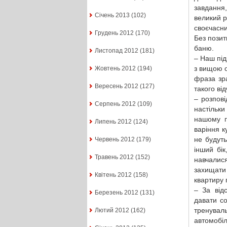
завдання,
Січень 2013
(102)
великий р
своєчасни
Грудень 2012
(170)
Без позит
баню.
Листопад 2012
(181)
– Наш під
з вищою 
Жовтень 2012
(194)
фраза зр
Вересень 2012
(127)
такого від
– розпові
Серпень 2012
(109)
настільк
нашому п
Липень 2012
(124)
варіння к
не будуть
Червень 2012
(179)
інший бі
Травень 2012
(152)
навчалис
захищати 
Квітень 2012
(158)
квартиру п
– За від
Березень 2012
(131)
давати со
тренуваль
Лютий 2012
(162)
автомобіл