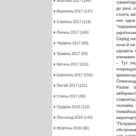
Жовтень 2017
(146)
гуманітар
до речі, 
Вересень 2017
(147)
стоять ав
них одна 
Серпень 2017
(119)
“поране
українськ
Липень 2017
(149)
Серед них
Червень 2017
(83)
хоча й не 
шукають 
Травень 2017
(95)
кличками.
– Тут лю
Квітень 2017
(110)
покращуют
кременчуж
Березень 2017
(154)
Олександ
Лютий 2017
(121)
Разом і
забирають
Січень 2017
(69)
ставлятьс
чоловіки
Грудень 2016
(113)
Іловайсь
аеропорт
Листопад 2016
(142)
“Потрапи
Жовтень 2016
(96)
обстрілюв
нас напр