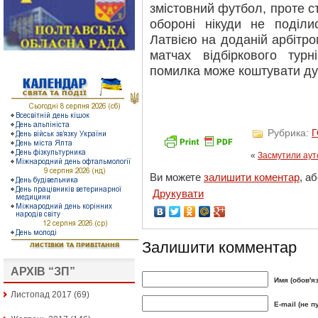
змістовний футбол, проте ст
обороні нікуди не поділ
Латвією на доданій арбітро
матчах відбіркового тур
помилка може коштувати ду
Рубрика:
«
Засмутили аут
Ви можете
залишити коментар
, а
Друкувати
Залишити комментар
АРХІВ “ЗП”
Имя (обов'я
Листопад 2017
(69)
E-mail (не п