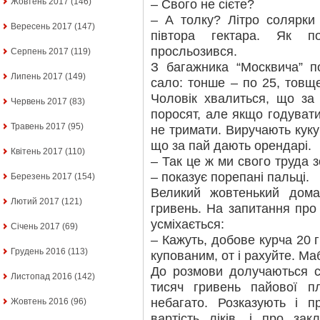
Жовтень 2017
(146)
– Свого не сієте?
– А толку? Літро солярки
Вересень 2017
(147)
півтора гектара. Як п
просльозився.
Серпень 2017
(119)
З багажника “Москвича” 
Липень 2017
(149)
сало: тонше – по 25, товще
Чоловік хвалиться, що за
Червень 2017
(83)
поросят, але якщо годувати
Травень 2017
(95)
не тримати. Виручають куку
що за пай дають орендарі.
Квітень 2017
(110)
– Так це ж ми свого труда 
– показує порепані пальці.
Березень 2017
(154)
Великий жовтенький дома
Лютий 2017
(121)
гривень. На запитання про
усміхається:
Січень 2017
(69)
– Кажуть, добове курча 20 
Грудень 2016
(113)
купованим, от і рахуйте. Маб
До розмови долучаються с
Листопад 2016
(142)
тисяч гривень пайової п
небагато. Розказують і пр
Жовтень 2016
(96)
вартість ліків, і про зак