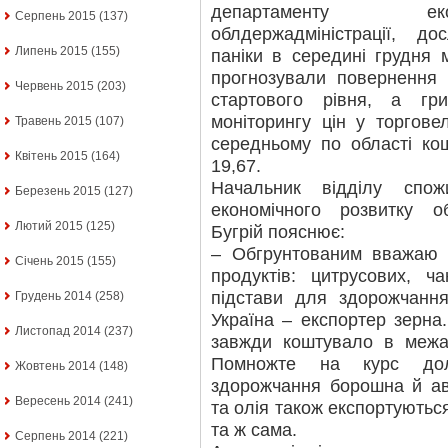
департаменту еко
Серпень 2015
(137)
облдержадміністрації, д
Липень 2015
(155)
паніки в середині грудня 
прогнозували повернення ц
Червень 2015
(203)
стартового рівня, а г
моніторингу цін у торгове
Травень 2015
(107)
середньому по області кош
Квітень 2015
(164)
19,67.
Начальник відділу спож
Березень 2015
(127)
економічного розвитку о
Лютий 2015
(125)
Бугрій пояснює:
– Обгрунтованим вважаю 
Січень 2015
(155)
продуктів: цитрусових, 
підстави для здорожчання
Грудень 2014
(258)
Україна – експортер зерна
Листопад 2014
(237)
завжди коштувало в межа
Помножте на курс дол
Жовтень 2014
(148)
здорожчання борошна й ав
Вересень 2014
(241)
та олія також експортуютьс
та ж сама.
Серпень 2014
(221)