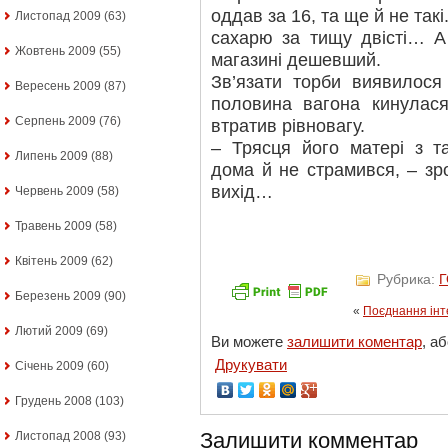
оддав за 16, та ще й не такі.
Листопад 2009
(63)
сахарю за тищу двісті… А
Жовтень 2009
(55)
магазині дешевший.
Зв’язати торби виявилося
Вересень 2009
(87)
половина вагона кинулас
Серпень 2009
(76)
втратив рівновагу.
– Трясця його матері з т
Липень 2009
(88)
дома й не страмився, – зр
вихід…
Червень 2009
(58)
Травень 2009
(58)
Квітень 2009
(62)
Рубрика:
Березень 2009
(90)
«
Поєднання інте
Лютий 2009
(69)
Ви можете
залишити коментар
, а
Друкувати
Січень 2009
(60)
Грудень 2008
(103)
Залишити комментар
Листопад 2008
(93)