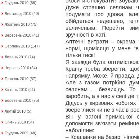
скосити-стюкувати? Збуваю
Грудень 2010
(88)
Дуже страшно селянам ч
подумати про дрова, але
Листопад 2010
(49)
обійдеться недешево, теп
Жовтень 2010
(75)
величенька. Перейти зи
зручності в хаті.
Вересень 2010
(41)
Аптечні витрати – окрема
Серпень 2010
(147)
нормі, щомісяця у мене “в
тільки тиск!
Липень 2010
(74)
Я завжди була оптимісткою
Країну треба зберегти, що
Червень 2010
(34)
напрямку. Може, й правда, д
Травень 2010
(57)
Але з газом потрібно дум
селянам – безвихідь. То 
Квітень 2010
(91)
заробить, а в нас у селі де 
Березень 2010
(75)
Дідусь у кирзових чоботях
збереглися чи не з часів рос
Лютий 2010
(5)
Він у вагоні приміської 
Січень 2010
(54)
допомогти зв’язати ремінце
наболілим:
Грудень 2009
(48)
– Крашанки на базарі ніпочі