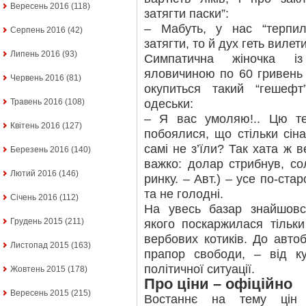
Вересень 2016
(118)
затягти паски”:
– Мабуть, у нас “терпи
Серпень 2016
(42)
затягти, то й дух геть вилети
Липень 2016
(93)
Симпатична жіночка із
яловичиною по 60 гривень 
Червень 2016
(81)
окупиться такий “гешефт
одеськи:
Травень 2016
(108)
– Я вас умоляю!.. Цю те
Квітень 2016
(127)
побоялися, що стільки сіна
самі не з’їли? Так хата ж 
Березень 2016
(140)
важко: долар стрибнув, со
Лютий 2016
(146)
ринку. – Авт.) – усе по-ста
та не голодні.
Січень 2016
(112)
На увесь базар знайшовс
Грудень 2015
(211)
якого поскаржилася тільк
вербових котиків. До автоб
Листопад 2015
(163)
прапор свободи, – від ку
політичної ситуації.
Жовтень 2015
(178)
Про ціни – офіційно
Вересень 2015
(215)
Востаннє на тему цін 