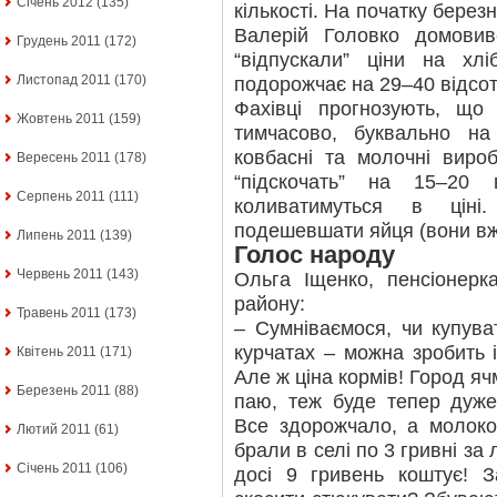
Січень 2012
(135)
кількості. На початку берез
Валерій Головко домовив
Грудень 2011
(172)
“відпускали” ціни на хл
Листопад 2011
(170)
подорожчає на 29–40 відсотк
Фахівці прогнозують, що
Жовтень 2011
(159)
тимчасово, буквально на
ковбасні та молочні вироб
Вересень 2011
(178)
“підскочать” на 15–20 в
Серпень 2011
(111)
коливатимуться в ціні
подешевшати яйця (вони вже 
Липень 2011
(139)
Голос народу
Червень 2011
(143)
Ольга Іщенко, пенсіонерк
району:
Травень 2011
(173)
– Сумніваємося, чи купува
курчатах – можна зробить і
Квітень 2011
(171)
Але ж ціна кормів! Город яч
Березень 2011
(88)
паю, теж буде тепер дуже
Все здорожчало, а молоко
Лютий 2011
(61)
брали в селі по 3 гривні за 
Січень 2011
(106)
досі 9 гривень коштує!