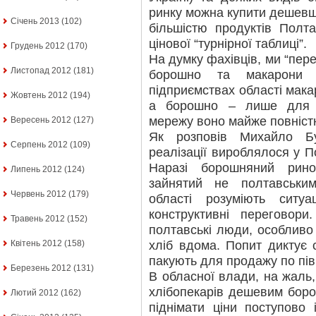
ринку можна купити дешевше
Січень 2013
(102)
більшістю продуктів Полт
цінової “турнірної таблиці”.
Грудень 2012
(170)
На думку фахівців, ми “пере
Листопад 2012
(181)
борошно та макарони 
підприємствах області мака
Жовтень 2012
(194)
а борошно – лише для х
мережу воно майже повністю
Вересень 2012
(127)
Як розповів Михайло Б
Серпень 2012
(109)
реалізації вироблялося у П
Наразі борошняний рин
Липень 2012
(124)
зайнятий не полтавським
Червень 2012
(179)
області розуміють сит
конструктивні переговори
Травень 2012
(152)
полтавські люди, особливо
хліб вдома. Попит диктує 
Квітень 2012
(158)
пакують для продажу по пів
Березень 2012
(131)
В обласної влади, на жаль
хлібопекарів дешевим бор
Лютий 2012
(162)
піднімати ціни поступово 