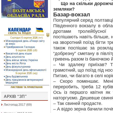
Що на скільки дорожчає
земляки?
Базар-вокзал
Популярний серед полтавців
Південного вокзалу в обла
дротами тролейбусної л
поспішають навіть більше, н
на зворотний поїзд бігти т
також поспішає за розкл
“добрезну” сметану в півлі
гривень разом із баночкою 
– Чи здалеку приїхав? Т
грамотний, що поїзд під н
Питаю, чи багато в селі кор
– Скоро поменшає. Мен
переробить, треба 12 кубі
Ось із першого квітня як 
АРХІВ “ЗП”
наторгуємо. Дешевше свиня
– Так свиней продасте.
Листопад 2017
(69)
– А відро зерна бачили почі