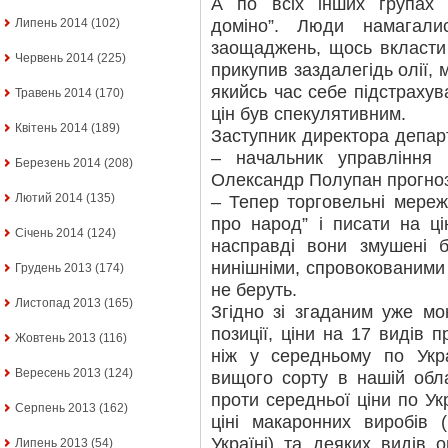
А по всіх інших групах 
доміно”. Люди намагали
Липень 2014
(102)
заощаджень, щось вкласти 
Червень 2014
(225)
прикупив заздалегідь олії, 
якийсь час себе підстрахув
Травень 2014
(170)
цін був спекулятивним.
Квітень 2014
(189)
Заступник директора депар
– начальник управління 
Березень 2014
(208)
Олександр Полупан прогноз
Лютий 2014
(135)
– Тепер торговельні мереж
про народ” і писати на цін
Січень 2014
(124)
насправді вони змушені б
нинішніми, спровокованими
Грудень 2013
(174)
не беруть.
Листопад 2013
(165)
Згідно зі згаданим уже мо
позиції, ціни на 17 видів 
Жовтень 2013
(116)
ніж у середньому по Укр
Вересень 2013
(124)
вищого сорту в нашій обла
проти середньої ціни по Укр
Серпень 2013
(162)
ціні макаронних виробів 
Україні) та деяких видів 
Липень 2013
(54)