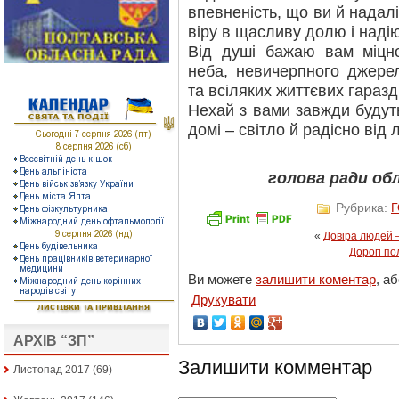
впевненість, що ви й надал
віру в щасливу долю і наді
Від душі бажаю вам міцно
неба, невичерпного джерел
та всіляких життєвих гаразд
Нехай з вами завжди будуть 
домі – світло й радісно від
голова ради обл
Рубрика:
«
Довіра людей 
Дорогі по
Ви можете
залишити коментар
, а
Друкувати
АРХІВ “ЗП”
Залишити комментар
Листопад 2017
(69)