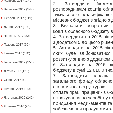
Жовтень 2017
(146)
2. Затвердити бюджет
розпорядникам коштів обла
Вересень 2017
(147)
тимчасовою класифікаціє
Серпень 2017
(119)
місцевих бюджетів згідно з 
3. Визначити оборотний
Липень 2017
(149)
коштів обласного бюджету в 
Червень 2017
(83)
4. Затвердити на 2015 рік 
з додатком 5 до цього рішен
Травень 2017
(95)
5. Затвердити на 2015 рік 
яких буде здійснюватися
Квітень 2017
(110)
розвитку згідно з додатком 
Березень 2017
(154)
6. Затвердити на 2015 р
бюджету в сумі 12 810,0 тис.
Лютий 2017
(121)
7. Затвердити перелік 
Січень 2017
(69)
загального фонду обласно
економічною структурою:
Грудень 2016
(113)
оплата праці працівників б
нарахування на заробітну п
Листопад 2016
(142)
придбання медикаментів та 
Жовтень 2016
(96)
забезпечення продуктами х