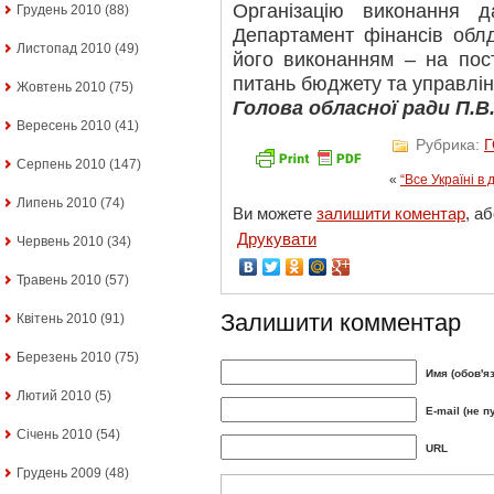
Організацію виконання 
Грудень 2010
(88)
Департамент фінансів облд
Листопад 2010
(49)
його виконанням – на пост
питань бюджету та управлі
Жовтень 2010
(75)
Голова обласної ради П.
Вересень 2010
(41)
Рубрика:
Серпень 2010
(147)
«
“Все Україні в
Липень 2010
(74)
Ви можете
залишити коментар
, а
Друкувати
Червень 2010
(34)
Травень 2010
(57)
Залишити комментар
Квітень 2010
(91)
Березень 2010
(75)
Имя (обов'я
Лютий 2010
(5)
E-mail (не п
Січень 2010
(54)
URL
Грудень 2009
(48)