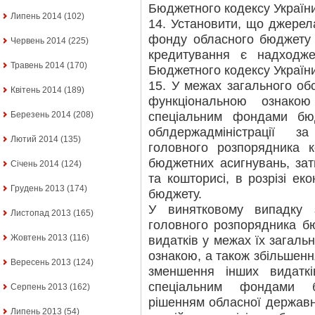
Бюджетного кодексу України
Липень 2014
(102)
14. Установити, що джере
фонду обласного бюджету У
Червень 2014
(225)
кредитування є надходже
Травень 2014
(170)
Бюджетного кодексу України
15. У межах загального об
Квітень 2014
(189)
функціональною ознако
спеціальним фондами бю
Березень 2014
(208)
облдержадміністрації 
Лютий 2014
(135)
головного розпорядника к
бюджетних асигнувань, за
Січень 2014
(124)
та кошторисі, в розрізі еко
Грудень 2013
(174)
бюджету.
У винятковому випадку 
Листопад 2013
(165)
головного розпорядника б
Жовтень 2013
(116)
видатків у межах їх загаль
ознакою, а також збільшенн
Вересень 2013
(124)
зменшення інших видатк
спеціальним фондами б
Серпень 2013
(162)
рішенням обласної державно
Липень 2013
(54)