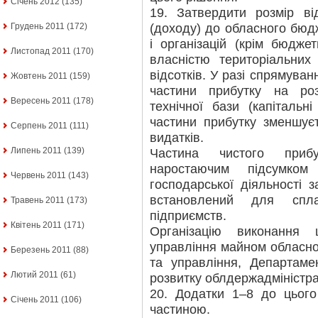
Січень 2012
(135)
19. Затвердити розмір ві
(доходу) до обласного бюд
Грудень 2011
(172)
і організацій (крім бюдже
Листопад 2011
(170)
власністю територіальних
відсотків. У разі спрямува
Жовтень 2011
(159)
частини прибутку на роз
Вересень 2011
(178)
технічної бази (капітальн
частини прибутку зменшує
Серпень 2011
(111)
видатків.
Липень 2011
(139)
Частина чистого прибу
наростаючим підсумком
Червень 2011
(143)
господарської діяльності з
встановлений для спл
Травень 2011
(173)
підприємств.
Квітень 2011
(171)
Організацію виконання
управління майном обласно
Березень 2011
(88)
та управління, Департаме
Лютий 2011
(61)
розвитку облдержадміністрац
20. Додатки 1–8 до цього
Січень 2011
(106)
частиною.