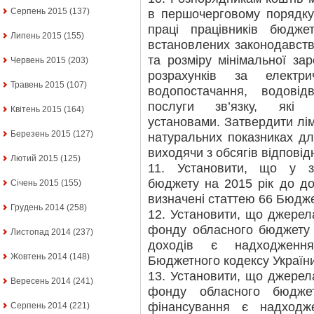
Серпень 2015
(137)
в першочерговому порядку
праці працівників бюдже
Липень 2015
(155)
встановлених законодавств
та розміру мінімальної за
Червень 2015
(203)
розрахунків за електр
Травень 2015
(107)
водопостачання, водові
послуги зв’язку, які 
Квітень 2015
(164)
установами. Затвердити лім
Березень 2015
(127)
натуральних показниках дл
виходячи з обсягів відпові
Лютий 2015
(125)
11. Установити, що у з
бюджету на 2015 рік до д
Січень 2015
(155)
визначені статтею 66 Бюдже
Грудень 2014
(258)
12. Установити, що джере
фонду обласного бюджету У
Листопад 2014
(237)
доходів є надходження
Жовтень 2014
(148)
Бюджетного кодексу України
13. Установити, що джере
Вересень 2014
(241)
фонду обласного бюдже
фінансування є надходж
Серпень 2014
(221)