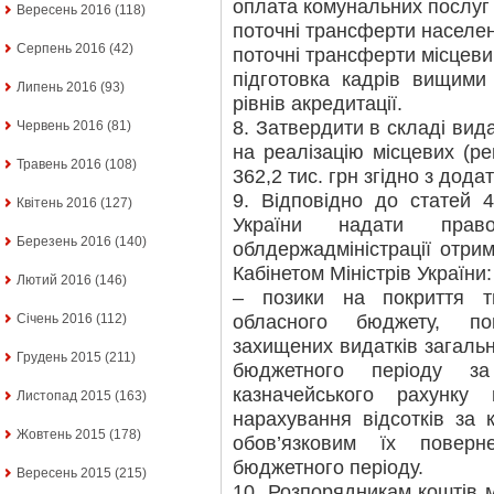
оплата комунальних послуг 
Вересень 2016
(118)
поточні трансферти населе
Серпень 2016
(42)
поточні трансферти місцев
підготовка кадрів вищими
Липень 2016
(93)
рівнів акредитації.
8. Затвердити в складі вид
Червень 2016
(81)
на реалізацію місцевих (ре
Травень 2016
(108)
362,2 тис. грн згідно з дода
9. Відповідно до статей 
Квітень 2016
(127)
України надати право
Березень 2016
(140)
облдержадміністрації отри
Кабінетом Міністрів України:
Лютий 2016
(146)
– позики на покриття т
обласного бюджету, по
Січень 2016
(112)
захищених видатків загаль
Грудень 2015
(211)
бюджетного періоду за
казначейського рахунку
Листопад 2015
(163)
нарахування відсотків за
Жовтень 2015
(178)
обов’язковим їх повер
бюджетного періоду.
Вересень 2015
(215)
10. Розпорядникам коштів 