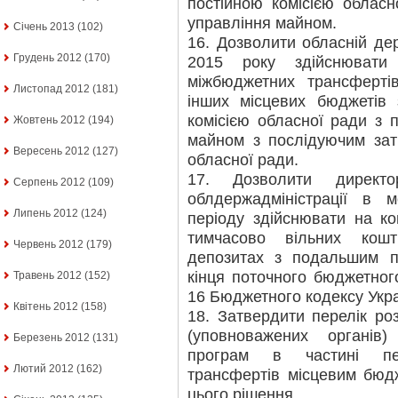
постійною комісією облас
управління майном.
Січень 2013
(102)
16. Дозволити обласній дер
Грудень 2012
(170)
2015 року здійснювати
міжбюджетних трансферт
Листопад 2012
(181)
інших місцевих бюджетів
комісією обласної ради з 
Жовтень 2012
(194)
майном з послідуючим зат
Вересень 2012
(127)
обласної ради.
17. Дозволити директо
Серпень 2012
(109)
облдержадміністрації в 
Липень 2012
(124)
періоду здійснювати на к
тимчасово вільних кош
Червень 2012
(179)
депозитах з подальшим п
кінця поточного бюджетного
Травень 2012
(152)
16 Бюджетного кодексу Укра
Квітень 2012
(158)
18. Затвердити перелік ро
(уповноважених органі
Березень 2012
(131)
програм в частині пер
Лютий 2012
(162)
трансфертів місцевим бюд
цього рішення.