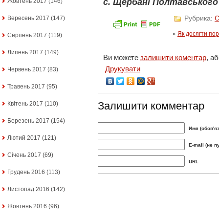
с. Щербані Полтавського
Жовтень 2017
(146)
Рубрика:
С
Вересень 2017
(147)
«
Як досягти по
Серпень 2017
(119)
Липень 2017
(149)
Ви можете
залишити коментар
, а
Друкувати
Червень 2017
(83)
Травень 2017
(95)
Залишити комментар
Квітень 2017
(110)
Березень 2017
(154)
Имя (обов'я
Лютий 2017
(121)
E-mail (не п
Січень 2017
(69)
URL
Грудень 2016
(113)
Листопад 2016
(142)
Жовтень 2016
(96)