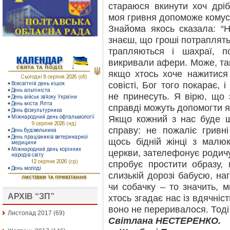
стараюся вкинути хоч дріб
моя гривня допоможе комусь
Знайома якось сказала: “
знаєш, що гроші потраплять
трапляються і шахраї, п
викривали афери. Може, так
якщо хтось хоче нажитися
совісті, Бог того покарає, 
не принесуть. Я вірю, що 
справді можуть допомогти я
Якщо кожний з нас буде 
справу: не пожаліє гривн
щось бідній жінці з малюк
церкви, зателефонує родичу 
спробує простити образу, 
слизькій дорозі бабусю, н
чи собачку – то значить, 
АРХІВ “ЗП”
хтось згадає нас із вдячні
воно не переривалося. Тоді
Листопад 2017
(69)
Світлана НЕСТЕРЕНКО.