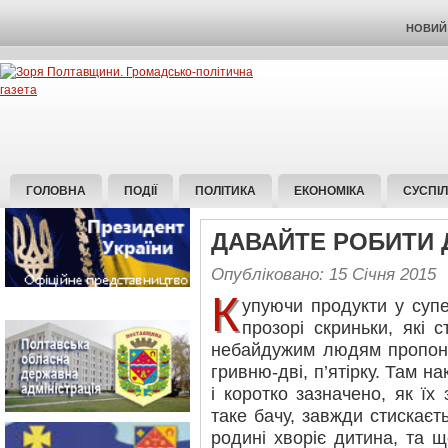
НОВИЙ 
ГОЛОВНА
ПОДІЇ
ПОЛІТИКА
ЕКОНОМІКА
СУСПІ
ДАВАЙТЕ РОБИТИ
Опубліковано: 15 Січня 2015
К
упуючи продукти у супе
прозорі скриньки, які с
небайдужим людям пропону
гривню-дві, п’ятірку. Там н
і коротко зазначено, як їх 
таке бачу, завжди стискаєт
родині хворіє дитина, та 