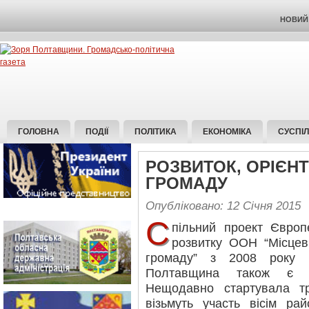
НОВИЙ 
ГОЛОВНА
ПОДІЇ
ПОЛІТИКА
ЕКОНОМІКА
СУСПІ
РОЗВИТОК, ОРІЄН
ГРОМАДУ
Опубліковано: 12 Січня 2015
С
пільний проект Євро
розвитку ООН “Місцев
громаду” з 2008 року п
Полтавщина також є а
Нещодавно стартувала т
візьмуть участь вісім ра