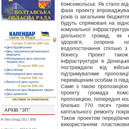
Комсомольськ. Як стало від
фаза проекту впроваджува
років із загальним бюджето
будуть спрямовані на відн
комунальної інфраструктур
діяльності громад, як е
здоров’я, охорона на
водопостачання спільно з
бізнесу. Проект тако
інфраструктури в Донецькі
постраждали від війсь
підтримуватиме пропозиц
переміщеним особам із півд
Саме з такою пропозицією
проекту громада Комсо
пропозицією, попередня кош
близько 770 тисяч грив
АРХІВ “ЗП”
капітального ремонту покрі
Також проектом передбачена
Листопад 2017
(69)
використанням пластикови