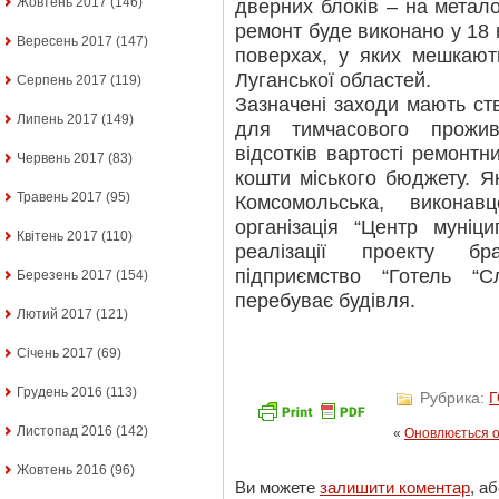
Жовтень 2017
(146)
дверних блоків – на метало
ремонт буде виконано у 18 
Вересень 2017
(147)
поверхах, у яких мешкают
Луганської областей.
Серпень 2017
(119)
Зазначені заходи мають ст
Липень 2017
(149)
для тимчасового прожи
відсотків вартості ремонтни
Червень 2017
(83)
кошти міського бюджету. Я
Травень 2017
(95)
Комсомольська, викона
організація “Центр муніц
Квітень 2017
(110)
реалізації проекту бр
підприємство “Готель “С
Березень 2017
(154)
перебуває будівля.
Лютий 2017
(121)
Січень 2017
(69)
Грудень 2016
(113)
Рубрика:
Листопад 2016
(142)
«
Оновлюється о
Жовтень 2016
(96)
Ви можете
залишити коментар
, а