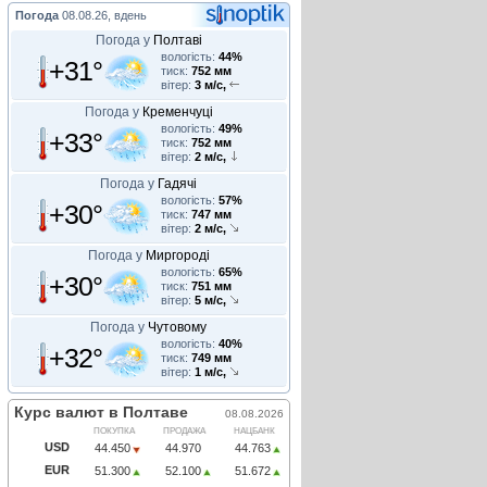
Погода
08.08.26, вдень
Погода у
Полтаві
вологість:
44%
+31°
тиск:
752 мм
вітер:
3 м/с,
Погода у
Кременчуці
вологість:
49%
+33°
тиск:
752 мм
вітер:
2 м/с,
Погода у
Гадячі
вологість:
57%
+30°
тиск:
747 мм
вітер:
2 м/с,
Погода у
Миргороді
вологість:
65%
+30°
тиск:
751 мм
вітер:
5 м/с,
Погода у
Чутовому
вологість:
40%
+32°
тиск:
749 мм
вітер:
1 м/с,