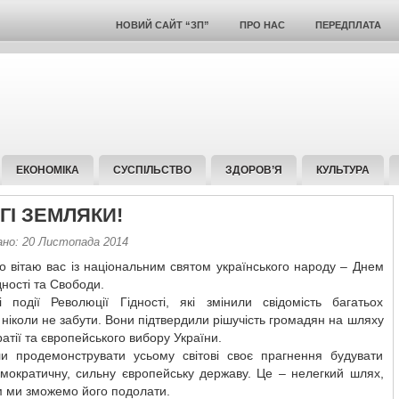
НОВИЙ САЙТ “ЗП”
ПРО НАС
ПЕРЕДПЛАТА
ЕКОНОМІКА
СУСПІЛЬСТВО
ЗДОРОВ’Я
КУЛЬТУРА
ГІ ЗЕМЛЯКИ!
ано: 20 Листопада 2014
о вітаю вас із національним святом українського народу – Днем
дності та Свободи.
і події Революції Гідності, які змінили свідомість багатьох
, ніколи не забути. Вони підтвердили рішучість громадян на шляху
атії та європейського вибору України.
и продемонструвати усьому світові своє прагнення будувати
емократичну, сильну європейську державу. Це – нелегкий шлях,
м ми зможемо його подолати.