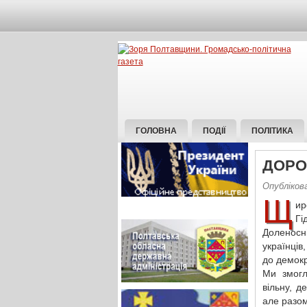
ГОЛОВНА
ПОДІЇ
ПОЛІТИКА
ДОРО
Опубліков
Щ
ир
Гі
Доленосн
українців
до демокр
Ми змогл
вільну, д
але разо