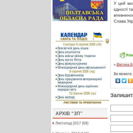
У цей виз
єдності т
впевненос
Слава Укр
«
Віктора Б
Ви можете
Залишит
АРХІВ “ЗП”
Листопад 2017
(69)