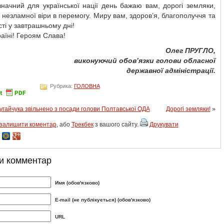
начний для української нації день бажаю вам, дорогі земляки,
а незламної віри в перемогу. Миру вам, здоров’я, благополуччя та
ті у завтрашньому дні!
аїні! Героям Слава!
Олег ПРУГЛО,
виконуючий обов’язки голови обласної
державної адміністрації.
Рубрика:
ГОЛОВНА
угайчука звільнено з посади голови Полтавської ОДА
Дорогі земляки!
»
залишити коментар
, або
Трекбек
з вашого сайту.
Друкувати
и комментар
Имя (обов'язково)
E-mail (не публікується) (обов'язково)
URL