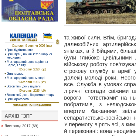
та живої сили. Втім, бригад
далекобійних артилерійсь
знімках, а й бійцями, більш
були глибоко цивільними
військову роботу пoв’язува
строкову службу в армії 
далекі) молоді роки. Неог
все. Служба в умовах спра
ліричні спогади свіжими 
ворога і “отвєтками” на н
побратимів, з нелюдськ
впертим бажанням звіль
АРХІВ “ЗП”
сепаратистсько-російської н
У перемогу вірять всі, з ки
Листопад 2017
(69)
й переконані: вона неодмін