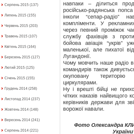
навпаки – ділиться про
Серпень 2015
(137)
російсько-радянська попса
Липень 2015
(155)
інколи “сепар-радіо” н
компліменти. У рекламни
Червень 2015
(203)
через певний проміжок ча
службу фахівців з проти
Травень 2015
(107)
бойова авіація “укрів” у
Квітень 2015
(164)
маленької, але пихатої від
Лугандонії.
Березень 2015
(127)
Чому мовчить наше радіо в 
Лютий 2015
(125)
командирів також дивуєтьс
окуповану територію 
Січень 2015
(155)
циркулярами.
Ну і врешті бійці не прих
Грудень 2014
(258)
чітких наказів найвищого к
Листопад 2014
(237)
керівників держави для зві
ворожої навали.
Жовтень 2014
(148)
Вересень 2014
(241)
Фото Олександра КЛ
Серпень 2014
(221)
України