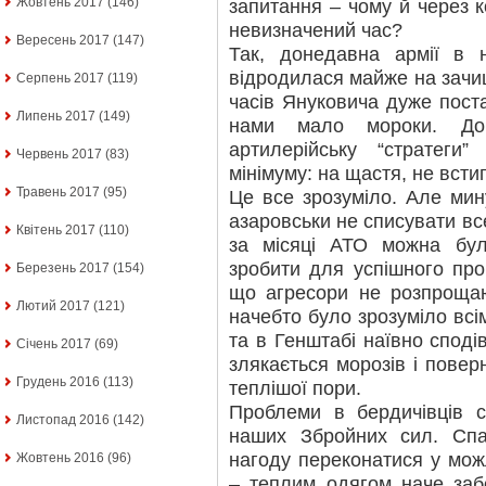
Жовтень 2017
(146)
запитання – чому й через к
невизначений час?
Вересень 2017
(147)
Так, донедавна армії в 
відродилася майже на зачищ
Серпень 2017
(119)
часів Януковича дуже пост
Липень 2017
(149)
нами мало мороки. До 
артилерійську “стратеги”
Червень 2017
(83)
мінімуму: на щастя, не всти
Травень 2017
(95)
Це все зрозуміло. Але мин
азаровськи не списувати вс
Квітень 2017
(110)
за місяці АТО можна бул
зробити для успішного про
Березень 2017
(154)
що агресори не розпрощаю
Лютий 2017
(121)
начебто було зрозуміло всі
та в Генштабі наївно споді
Січень 2017
(69)
злякається морозів і повер
Грудень 2016
(113)
теплішої пори.
Проблеми в бердичівців с
Листопад 2016
(142)
наших Збройних сил. Спас
нагоду переконатися у мож
Жовтень 2016
(96)
– теплим одягом наче забе