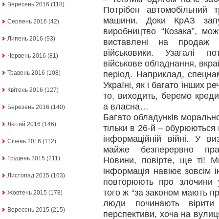
Вересень 2016
(118)
Потрібен автомобільний т
машини. Доки КрАЗ запу
Серпень 2016
(42)
виробництво “Козака”, мо
Липень 2016
(93)
виставлені на продаж 
військовики. Узагалі п
Червень 2016
(81)
військове обладнання, вкра
період. Наприклад, спецна
Травень 2016
(108)
Україні, як і багато інших р
Квітень 2016
(127)
то, виходить, беремо креди
а власна…
Березень 2016
(140)
Багато обладунків морально 
Лютий 2016
(146)
тільки в 26-й – обурюються
інформаційній війні. У в
Січень 2016
(112)
майже безперервно пра
Грудень 2015
(211)
Новини, повірте, ще ті! 
інформація навіює зовсім і
Листопад 2015
(163)
повторюють про злочини у
того ж “за законом мають пр
Жовтень 2015
(178)
люди починають вірити
Вересень 2015
(215)
перспективи, хоча на вулиця