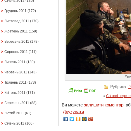
Січень 2012
(135)
Грудень 2011
(172)
Листопад 2011
(170)
Жовтень 2011
(159)
Вересень 2011
(178)
Серпень 2011
(111)
Липень 2011
(139)
Червень 2011
(143)
Фро
Травень 2011
(173)
Рубрика:
Квітень 2011
(171)
«
Світові перспе
Березень 2011
(88)
Ви можете
залишити коментар
, а
Друкувати
Лютий 2011
(61)
Січень 2011
(106)