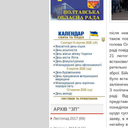
після не
також по
голова Ол
раді пові
21 лютог
встанови
ретельно 
зброї. Бі
було вста
залізничн
З політич
раді. Ві
представ
понеділок
АРХІВ “ЗП”
щодо сусп
заяву, в 
Листопад 2017
(69)
негайну в