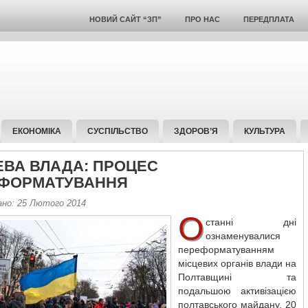
НОВИЙ САЙТ “ЗП”
ПРО НАС
ПЕРЕДПЛАТА
ЕКОНОМІКА
СУСПІЛЬСТВО
ЗДОРОВ’Я
КУЛЬТУРА
ЕВА ВЛАДА: ПРОЦЕС
ФОРМАТУВАННЯ
ано: 25 Лютого 2014
О
станні дні
ознаменувалися
переформатуванням
місцевих органів влади на
Полтавщині та
подальшою активізацією
полтавського майдану. 20