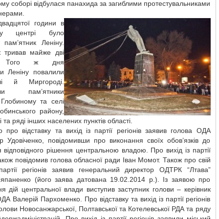
му соборі відбулася панахида за загиблими протестувальниками
онерами.
двадцятої години в
му центрі було
 пам’ятник Леніну.
 тривав майже дві
. Того ж дня
ки Леніну повалили
і й Миргороді.
или пам’ятники
 Глобиному та селі
обинського району,
і та ряді інших населених пунктів області.
 про відставку та вихід із партії регіонів заявив голова ОДА
р Удовіченко, повідомивши про виконання своїх обов’язків до
 відповідного рішення центральною владою. Про вихід із партії
також повідомив голова обласної ради Іван Момот. Також про свій
 партії регіонів заявив генеральний директор ОДТРК “Лтава”
япаненко (його заява датована 19.02.2014 р.). Із заявою про
я дій центральної влади виступив заступник голови – керівник
ДА Валерій Пархоменко. Про відставку та вихід із партії регіонів
олови Новосанжарської, Полтавської та Котелевської РДА та ряду
держадміністрацій. Про вихід із партії регіонів заявили міський