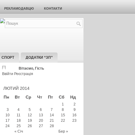
РЕКЛАМОДАВЦЮ
КОНТАКТИ
СПОРТ
ДОДАТКИ “ЗП”
Вітаємо, Гість
Ввійти
Реєстрація
ЛЮТИЙ 2014
Пн
Вт
Ср
Чт
Пт
Сб
Нд
1
2
3
4
5
6
7
8
9
10
11
12
13
14
15
16
17
18
19
20
21
22
23
24
25
26
27
28
« Січ
Бер »