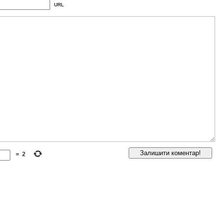
URL
=
2