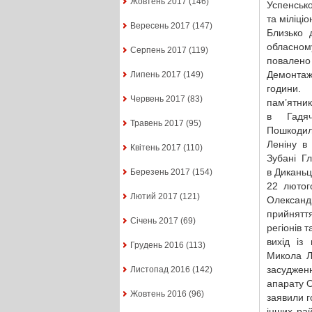
Жовтень 2017
(146)
Успенсько
та міліці
Вересень 2017
(147)
Близько 
обласно
Серпень 2017
(119)
повалено
Демонтаж
Липень 2017
(149)
години
Червень 2017
(83)
пам’ятни
в Гадяч
Травень 2017
(95)
Пошкод
Леніну в
Квітень 2017
(110)
Зубані Гл
в Диканьц
Березень 2017
(154)
22 лютого
Лютий 2017
(121)
Олександ
прийняття
Січень 2017
(69)
регіонів 
вихід із
Грудень 2016
(113)
Микола Л
засудженн
Листопад 2016
(142)
апарату О
Жовтень 2016
(96)
заявили г
інших рай