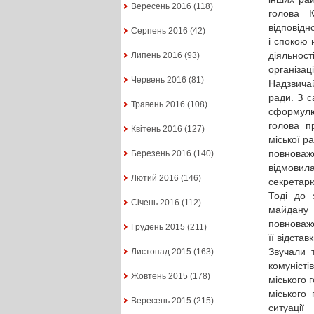
Вересень 2016
(118)
голова К
відповідн
Серпень 2016
(42)
і спокою 
діяльност
Липень 2016
(93)
організаці
Червень 2016
(81)
Надзвича
ради. З с
Травень 2016
(108)
сформулюв
голова п
Квітень 2016
(127)
міської ра
повноваже
Березень 2016
(140)
відмовил
Лютий 2016
(146)
секретарю
Тоді до 
Січень 2016
(112)
майдану 
повноваж
Грудень 2015
(211)
її відставк
Звучали 
Листопад 2015
(163)
комуніст
Жовтень 2015
(178)
міського 
міського
Вересень 2015
(215)
ситуаці