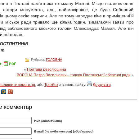
ння в Полтаві пам’ятника гетьману Мазепі. Місце встановлення
ь автори монумента, але, найімовірніше, це буде Соборний
а цьому сесію закрили. Але по тому народне віче в приміщенні й
ми міської ради тривало ще кілька годин, вимагаючи заяви про
 від заблокованого міського голови Олександра Мамая. Але він
ви не подав.
КОСТЯНТИНІВ
ст
Рубрика:
ГОЛОВНА
«
Полтава революційна
ВОРОНА Петро Васильович – голова Полтавської обласної ради
»
залишити коментар
, або
Трекбек
з вашого сайту.
Друкувати
и комментар
Имя (обов'язково)
E-mail (не публікується) (обов'язково)