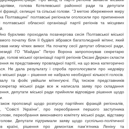
арлівки, голова Котелевської районної ради та депутати
ої фракції, селищні та сільські голови. “З метою збереження миру
на Полтавщині” полтавські регіонали оголосили про припинення
і полтавської обласної організації партії регіонів та місцевих
й.
йно бурхливо проходила позачергова сесія Полтавської міської
амого початку біля її будівлі зібрався багатолюдний мітинг, який
ав низку чітких вимог. На початку сесії депутат обласної ради,
резидії ГО “Майдан” Петро Ворона запропонував секретарю
ди, голові міської організації партії регіонів Оксані Деркач скласти
ння як представнику провладної партії, на що вона категорично
ася. Не дала результату і спроба проголосувати про недовіру
 міської ради – рішення не набрало необхідної кількості голосів.
залу та фойє увійшли мітингуючі. Під тиском представників
секретар міської ради все ж написала заяву про складання
ення, депутати міської ради прийняли відповідне рішення щодо
и.
також пропозиції щодо розпуску партійних фракцій регіоналів,
ів, “Совісті України”, про переобрання першого заступника
голови, переобрання виконавчого комітету міської ради, відставку
 голови. Депутати підтримали заяву щодо суспільно-політичної
ї в країні, рішення про демонтаж пам’ятника Леніну та