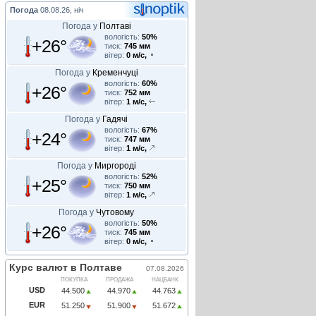
Погода
08.08.26, ніч
Погода у
Полтаві
вологість:
50%
+26°
тиск:
745 мм
вітер:
0 м/с,
Погода у
Кременчуці
вологість:
60%
+26°
тиск:
752 мм
вітер:
1 м/с,
Погода у
Гадячі
вологість:
67%
+24°
тиск:
747 мм
вітер:
1 м/с,
Погода у
Миргороді
вологість:
52%
+25°
тиск:
750 мм
вітер:
1 м/с,
Погода у
Чутовому
вологість:
50%
+26°
тиск:
745 мм
вітер:
0 м/с,