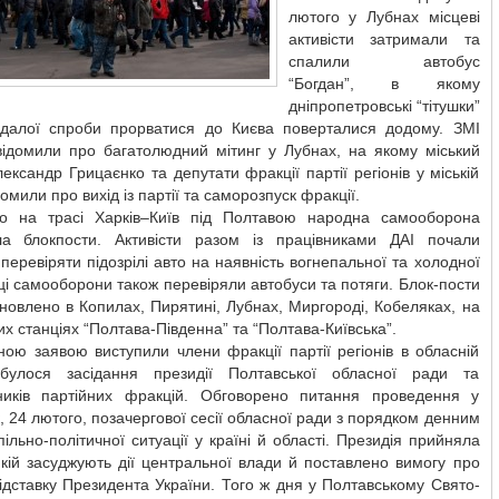
лютого у Лубнах місцеві
активісти затримали та
спалили автобус
“Богдан”, в якому
дніпропетровські “тітушки”
вдалої спроби прорватися до Києва поверталися додому. ЗМІ
відомили про багатолюдний мітинг у Лубнах, на якому міський
ександр Грицаєнко та депутати фракції партії регіонів у міській
домили про вихід із партії та саморозпуск фракції.
о на трасі Харків–Київ під Полтавою народна самооборона
ла блокпости. Активісти разом із працівниками ДАІ почали
перевіряти підозрілі авто на наявність вогнепальної та холодної
йці самооборони також перевіряли автобуси та потяги. Блок-пости
новлено в Копилах, Пирятині, Лубнах, Миргороді, Кобеляках, на
их станціях “Полтава-Південна” та “Полтава-Київська”.
ною заявою виступили члени фракції партії регіонів в обласній
дбулося засідання президії Полтавської обласної ради та
ників партійних фракцій. Обговорено питання проведення у
, 24 лютого, позачергової сесії обласної ради з порядком денним
ільно-політичної ситуації у країні й області. Президія прийняла
якій засуджують дії центральної влади й поставлено вимогу про
ідставку Президента України. Того ж дня у Полтавському Свято-