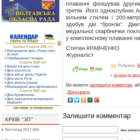
плаванні фінішував други
третім. Його одноклубник А
вільним стилем і 200-метр
здобув дві “бронзи”. Дм
медальної скарбнички поклав
у комплексному плаванні на 
Степан КРАВЧЕНКО
Журналіст
Рубрика:
Б
«
За крок до ве
Ви можете
залишити коментар
, а
Друкувати
Залишити комментар
АРХІВ “ЗП”
Листопад 2017
(69)
Имя (обов'я