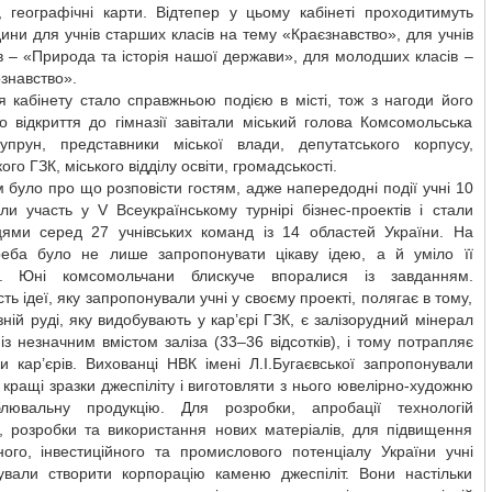
, географічні карти. Відтепер у цьому кабінеті проходитимуть
дини для учнів старших класів на тему «Краєзнавство», для учнів
в – «Природа та історія нашої держави», для молодших класів –
знавство».
 кабінету стало справжньою подією в місті, тож з нагоди його
о відкриття до гімназії завітали міський голова Комсомольська
упрун, представники міської влади, депутатського корпусу,
го ГЗК, міського відділу освіти, громадськості.
було про що розповісти гостям, адже напередодні події учні 10
ли участь у V Всеукраїнському турнірі бізнес-проектів і стали
ями серед 27 учнівських команд із 14 областей України. На
треба було не лише запропонувати цікаву ідею, а й уміло її
и. Юні комсомольчани блискуче впоралися із завданням.
сть ідеї, яку запропонували учні у своєму проекті, полягає в тому,
зній руді, яку видобувають у кар’єрі ГЗК, є залізорудний мінерал
 із незначним вмістом заліза (33–36 відсотків), і тому потрапляє
и кар’єрів. Вихованці НВК імені Л.І.Бугаєвської запропонували
 кращі зразки джеспіліту і виготовляти з нього ювелірно-художню
лювальну продукцію. Для розробки, апробації технологій
у, розробки та використання нових матеріалів, для підвищення
ного, інвестиційного та промислового потенціалу України учні
ували створити корпорацію каменю джеспіліт. Вони настільки