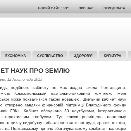
НОВИЙ САЙТ “ЗП”
ПРО НАС
ПЕРЕДПЛАТА
ЕКОНОМІКА
СУСПІЛЬСТВО
ЗДОРОВ’Я
КУЛЬТУРА
НЕТ НАУК ПРО ЗЕМЛЮ
ано: 12 Листопада 2013
видь, подібного кабінету не має жодна школа Полтавщини.
омість Комсомольський навчально-виховний комплекс імені
вської може похвалитися такою новацією. Шкільний кабінет наук
ю створено завдяки фінансовій підтримці Благодійного фонду
ький ГЗК». Кабінет обладнано 30 ноутбуками, інтерактивною
 інтерактивним глобусом. Тут також розміщено панораму
чного циклу видобутку і збагачення залізної руди, зразки техніки,
є на Полтавському гірничо-збагачувальному комбінаті, колекцію