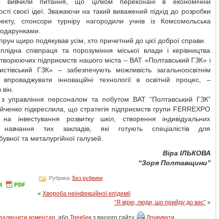
о вивчили питання, що цілком переконані в економічній
сті своєї ідеї. Зважаючи на такий виважений підхід до розробки
екту, спонсори турніру нагородили учнів із Комсомольська
подарунками.
прун щиро подякував усім, хто причетний до цієї доброї справи.
 плідна співпраця та порозуміння міської влади і керівництва
творюючих підприємств нашого міста – ВАТ «Полтавський ГЗК» і
стівський ГЗК» – забезпечують можливість загальноосвітнім
 впроваджувати інноваційні технології в освітній процес, –
 він.
 з управління персоналом та побутом ВАТ “Полтавський ГЗК”
йченко підкреслила, що стратегія підприємств групи FERREXPO
 на інвестування розвитку шкіл, створення індивідуальних
 навчання тих закладів, які готують спеціалістів для
бувної та металургійної галузей.
Віра ІЛЬКОВА
“Зоря Полтавщини”
Рубрика:
Без рубрики
«
Хвороба неінфекційної епідемії
“Я вірю, люди, що прийду до вас”
»
залишити коментар
, або
Трекбек
з вашого сайту.
Друкувати