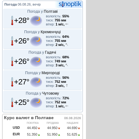
Погода
06.08.26, вечір
Погода у
Полтаві
вологість:
55%
+28°
тиск:
755 мм
вітер:
1 м/с,
Погода у
Кременчуці
вологість:
64%
+26°
тиск:
755 мм
вітер:
2 м/с,
Погода у
Гадячі
вологість:
68%
+26°
тиск:
749 мм
вітер:
3 м/с,
Погода у
Миргороді
вологість:
56%
+27°
тиск:
752 мм
вітер:
3 м/с,
Погода у
Чутовому
вологість:
72%
+25°
тиск:
752 мм
вітер:
1 м/с,