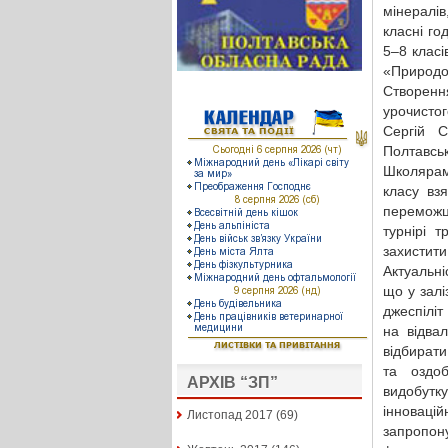
мінералів
класні го
5–8 класі
«Природо
Створення
урочистог
Сергій С
Полтавсько
Школярам 
класу взя
переможц
турнірі 
захистит
Актуальні
що у залі
джеспіліт
на відвал
відбирати
та оздоб
АРХІВ “ЗП”
видобутк
інновацій
Листопад 2017
(69)
запропон