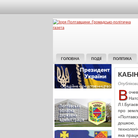
ГОЛОВНА
ПОДІЇ
ПОЛІТИКА
КАБІ
Опубліков
В
оче
Нат
Л.І.Бугає
про земл
«Полтавс
дошкою,
технологі
яка працю