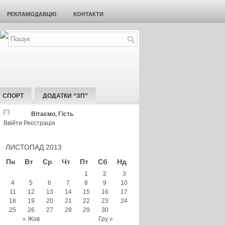
РЕКЛАМОДАВЦЮ
КОНТАКТИ
СПОРТ
ДОДАТКИ “ЗП”
Вітаємо, Гість
Ввійти
Реєстрація
ЛИСТОПАД 2013
Пн
Вт
Ср
Чт
Пт
Сб
Нд
1
2
3
4
5
6
7
8
9
10
11
12
13
14
15
16
17
18
19
20
21
22
23
24
25
26
27
28
29
30
« Жов
Гру »