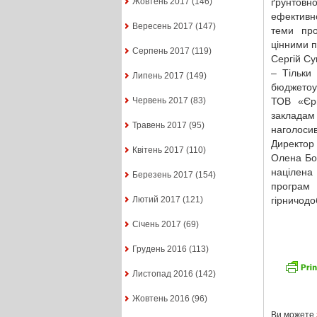
ґрунтовн
Жовтень 2017
(146)
ефективно
Вересень 2017
(147)
теми про
цінними 
Серпень 2017
(119)
Сергій Су
– Тільки
Липень 2017
(149)
бюджетоу
ТОВ «Єри
Червень 2017
(83)
закладам
Травень 2017
(95)
наголосив
Директор
Квітень 2017
(110)
Олена Бо
націлена
Березень 2017
(154)
програм
гірничодо
Лютий 2017
(121)
Січень 2017
(69)
Грудень 2016
(113)
Листопад 2016
(142)
Жовтень 2016
(96)
Ви можете