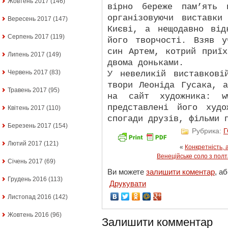
Жовтень 2017
(146)
вірно береже пам’ять 
організовуючи виставк
Вересень 2017
(147)
Києві, а нещодавно від
Серпень 2017
(119)
його творчості. Взяв 
син Артем, котрий приї
Липень 2017
(149)
двома доньками.
Червень 2017
(83)
У невеликій виставкові
твори Леоніда Гусака, 
Травень 2017
(95)
на сайт художника: ww
представлені його худ
Квітень 2017
(110)
спогади друзів, фільми 
Березень 2017
(154)
Рубрика:
Лютий 2017
(121)
«
Конкретність, 
Венеційське соло з пол
Січень 2017
(69)
Ви можете
залишити коментар
, а
Грудень 2016
(113)
Друкувати
Листопад 2016
(142)
Жовтень 2016
(96)
Залишити комментар