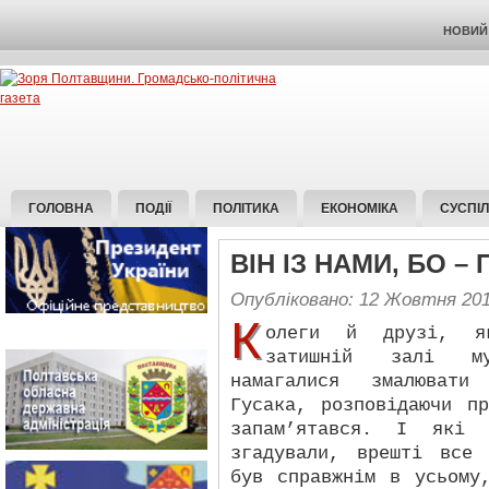
НОВИЙ 
ГОЛОВНА
ПОДІЇ
ПОЛІТИКА
ЕКОНОМІКА
СУСПІ
ВІН ІЗ НАМИ, БО –
Опубліковано: 12 Жовтня 20
К
олеги й друзі, я
затишній залі муз
намагалися змалювати
Гусака, розповідаючи п
запам’ятався. І які
згадували, врешті все
був справжнім в усьому