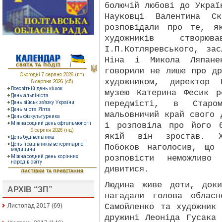
болючій любові до Украї
Науковці Валентина С
розповідали про те, я
художників створю
І.П.Котляревського, за
Ніна і Микола Ляпане
говорили не лише про д
художником, директор 
музею Катерина Фесик 
передмісті, в Старо
мальовничий край свого 
і розповіла про його 
якій він зростав. Ху
Побоков наголосив, що
розповісти неможлив
дивитися.
Людина живе доти, док
АРХІВ “ЗП”
нагадали голова облас
Самойленко та художник
Листопад 2017
(69)
дружині Леоніда Гусака