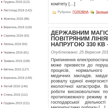
Грудень 2016
(113)
комітету […]
Листопад 2016
(142)
Рубрика:
ГОЛОВНА
Залиши
Жовтень 2016
(96)
Вересень 2016
(118)
ДЕРЖАВНИМ МАГІ
Серпень 2016
(42)
ПОВІТРЯНИМ ЛІНІ
НАПРУГОЮ 330 КВ 
Липень 2016
(93)
Опубліковано: 25 Вересня 20
Червень 2016
(81)
Припинення електропостача
Травень 2016
(108)
може призвести до поруш
Квітень 2016
(127)
процесів, нормального 
медичних закладів, завдат
Березень 2016
(140)
розвалу єдиної енергосис
екологічної катастрофи. 
Лютий 2016
(146)
роботи високовольтних по
Січень 2016
(112)
протипожежного режиму в 
господарської діяльност
Грудень 2015
(211)
Неприпустимо поблизу […]