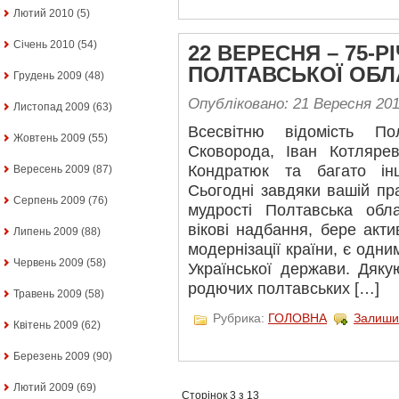
Лютий 2010
(5)
Січень 2010
(54)
22 ВЕРЕСНЯ – 75-
ПОЛТАВСЬКОЇ ОБЛ
Грудень 2009
(48)
Опубліковано: 21 Вересня 20
Листопад 2009
(63)
Всесвітню відомість По
Жовтень 2009
(55)
Сковорода, Іван Котляре
Кондратюк та багато ін
Вересень 2009
(87)
Сьогодні завдяки вашій пра
Серпень 2009
(76)
мудрості Полтавська обла
вікові надбання, бере акт
Липень 2009
(88)
модернізації країни, є одни
Червень 2009
(58)
Української держави. Дяк
родючих полтавських […]
Травень 2009
(58)
Рубрика:
ГОЛОВНА
Залиши
Квітень 2009
(62)
Березень 2009
(90)
Лютий 2009
(69)
Сторінок 3 з 13