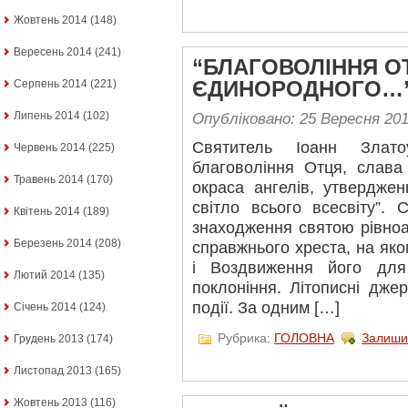
Жовтень 2014
(148)
Вересень 2014
(241)
“БЛАГОВОЛІННЯ О
Серпень 2014
(221)
ЄДИНОРОДНОГО…
Липень 2014
(102)
Опубліковано: 25 Вересня 20
Святитель Іоанн Злато
Червень 2014
(225)
благовоління Отця, слава
Травень 2014
(170)
окраса ангелів, утвердже
світло всього всесвіту”. 
Квітень 2014
(189)
знаходження святою рівн
Березень 2014
(208)
справжнього хреста, на яком
і Воздвиження його для
Лютий 2014
(135)
поклоніння. Літописні джер
події. За одним […]
Січень 2014
(124)
Рубрика:
ГОЛОВНА
Залиши
Грудень 2013
(174)
Листопад 2013
(165)
Жовтень 2013
(116)