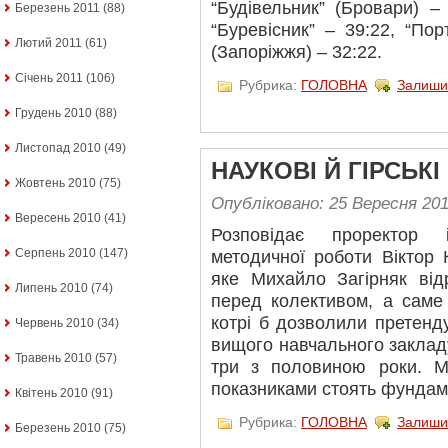
“Будівельник” (Бровари) –
Березень 2011
(88)
“Буревісник” – 39:22, “По
Лютий 2011
(61)
(Запоріжжя) – 32:22.
Січень 2011
(106)
Рубрика:
ГОЛОВНА
Залиши
Грудень 2010
(88)
Листопад 2010
(49)
НАУКОВІ Й ГІРСЬК
Жовтень 2010
(75)
Опубліковано: 25 Вересня 20
Вересень 2010
(41)
Розповідає проректор і
Серпень 2010
(147)
методичної роботи Віктор К
яке Михайло Загірняк від
Липень 2010
(74)
перед колективом, а саме 
котрі б дозволили претенду
Червень 2010
(34)
вищого навчального заклад
Травень 2010
(57)
три з половиною роки. М
показниками стоять фундам
Квітень 2010
(91)
Рубрика:
ГОЛОВНА
Залиши
Березень 2010
(75)