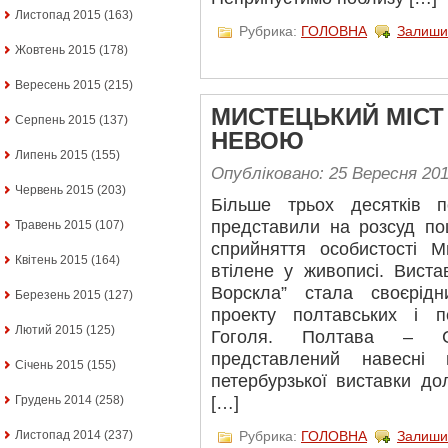
Листопад 2015
(163)
Рубрика:
ГОЛОВНА
Залиши
Жовтень 2015
(178)
Вересень 2015
(215)
МИСТЕЦЬКИЙ МІСТ
Серпень 2015
(137)
НЕВОЮ
Липень 2015
(155)
Опубліковано: 25 Вересня 20
Червень 2015
(203)
Більше трьох десятків п
представили на розсуд по
Травень 2015
(107)
сприйняття особистості М
Квітень 2015
(164)
втілене у живописі. Виста
Ворскла” стала своєрід
Березень 2015
(127)
проекту полтавських і п
Лютий 2015
(125)
Гоголя. Полтава – Са
представлений навесні 
Січень 2015
(155)
петербурзької виставки д
[…]
Грудень 2014
(258)
Рубрика:
ГОЛОВНА
Залиши
Листопад 2014
(237)