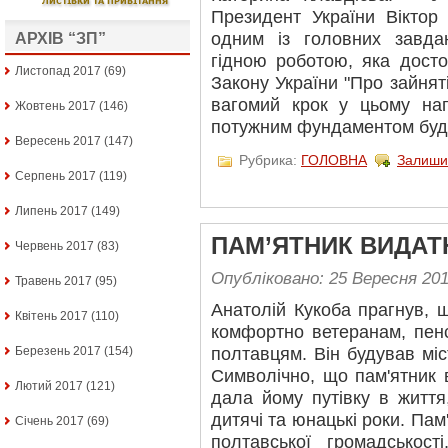
Президент України Віктор
одним із головних завда
АРХІВ “ЗП”
гідною роботою, яка дост
Листопад 2017
(69)
Закону України "Про зайнят
вагомий крок у цьому на
Жовтень 2017
(146)
потужним фундаментом буді
Вересень 2017
(147)
Рубрика:
ГОЛОВНА
Залиши
Серпень 2017
(119)
Липень 2017
(149)
ПАМ’ЯТНИК ВИДА
Червень 2017
(83)
Опубліковано: 25 Вересня 20
Травень 2017
(95)
Анатолій Кукоба прагнув, 
Квітень 2017
(110)
комфортно ветеранам, пенс
Березень 2017
(154)
полтавцям. Він будував міс
Символічно, що пам'ятник 
Лютий 2017
(121)
дала йому путівку в життя
дитячі та юнацькі роки. Пам
Січень 2017
(69)
полтавської громадськост