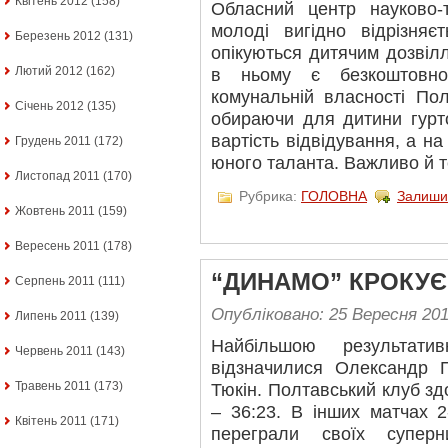
Квітень 2012
(158)
Обласний центр науково-те
молоді вигідно відрізняє
Березень 2012
(131)
опікуються дитячим дозвіл
Лютий 2012
(162)
в ньому є безкоштовн
комунальній власності Пол
Січень 2012
(135)
обираючи для дитини гурто
вартість відвідування, а н
Грудень 2011
(172)
юного таланта. Важливо й т
Листопад 2011
(170)
Рубрика:
ГОЛОВНА
Залиши
Жовтень 2011
(159)
Вересень 2011
(178)
“ДИНАМО” КРОКУЄ
Серпень 2011
(111)
Опубліковано: 25 Вересня 20
Липень 2011
(139)
Найбільшою результати
Червень 2011
(143)
відзначилися Олександр 
Травень 2011
(173)
Тюкін. Полтавський клуб зд
– 36:23. В інших матчах 2
Квітень 2011
(171)
переграли своїх суперн