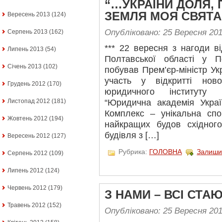
“…УКРАЇНИ ДОЛЯ,
ЗЕМЛЯ МОЯ СВЯТА
Вересень 2013
(124)
Опубліковано: 25 Вересня 20
Серпень 2013
(162)
*** 22 вересня з нагоди в
Липень 2013
(54)
Полтавської області у 
Січень 2013
(102)
побував Прем’єр-міністр Ук
участь у відкритті нов
Грудень 2012
(170)
юридичного інституту Н
Листопад 2012
(181)
“Юридична академія Украї
Комплекс – унікальна спо
Жовтень 2012
(194)
найкращих будов східного
будівля з […]
Вересень 2012
(127)
Рубрика:
ГОЛОВНА
Залиши
Серпень 2012
(109)
Липень 2012
(124)
Червень 2012
(179)
З НАМИ – ВСІ СТ
Травень 2012
(152)
Опубліковано: 25 Вересня 20