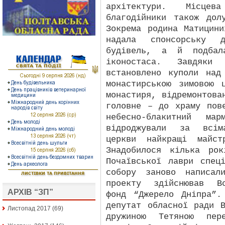
архітектури. Місце
благодійники також дол
Зокрема родина Матицин
надала спонсорську д
будівель, а й подбал
іконостаса. Завдяки
встановлено куполи над
монастирською зимовою 
монастиря, відремонтова
головне – до храму пов
небесно-блакитний мар
відроджували за всім
церкви найкращі майс
Знадобилося кілька ро
Почаївської лаври спец
собору заново написал
проекту здійснював Вс
АРХІВ “ЗП”
фонд “Джерело Дніпра”.
депутат обласної ради 
Листопад 2017
(69)
дружиною Тетяною пер