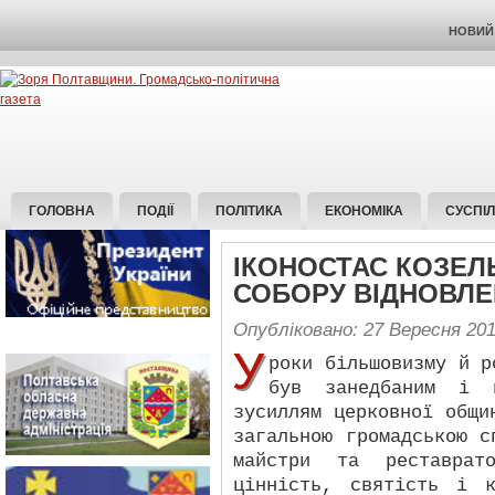
НОВИЙ 
ГОЛОВНА
ПОДІЇ
ПОЛІТИКА
ЕКОНОМІКА
СУСПІ
ІКОНОСТАС КОЗЕ
СОБОРУ ВІДНОВЛ
Опубліковано: 27 Вересня 20
У
роки більшовизму й р
був занедбаним і н
зусиллям церковної общи
загальною громадською с
майстри та реставрато
цінність, святість і 