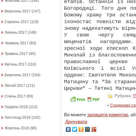
Жовтень 2017
(146)
етапів. Останній із ни
Богородиці. Того дня п
Вересень 2017
(147)
Божому храму три остан
іконостас повністю ві
Серпень 2017
(119)
знову надихатимуть віря
Липень 2017
(149)
У свою чергу священ
меценатів нагородами
Червень 2017
(83)
хресної ходи єпископ К
Травень 2017
(95)
Миколай із благословенн
православної церкви Б
Квітень 2017
(110)
Київського і всієї Ук
ордени: Святителя Микол
Березень 2017
(154)
Матицину та “За старан
Лютий 2017
(121)
Церкви” – Тетяні Матици
Рубрика:
Січень 2017
(69)
«
Спадкоємці сл
Грудень 2016
(113)
Ви можете
залишити коментар
, а
Листопад 2016
(142)
Друкувати
Жовтень 2016
(96)