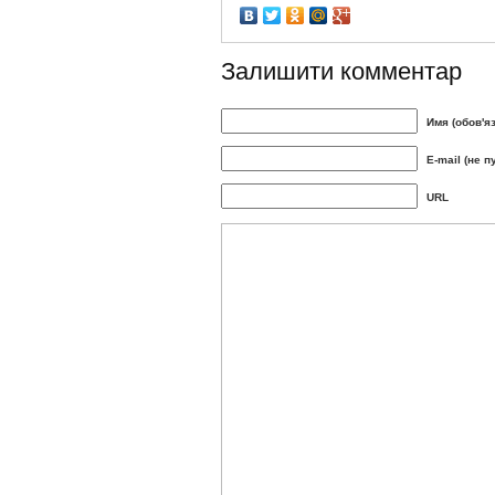
Залишити комментар
Имя (обов'я
E-mail (не п
URL