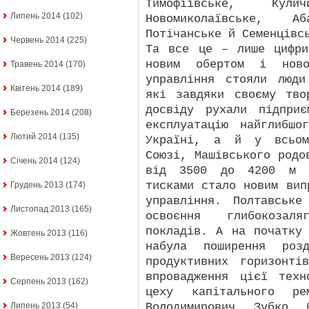
Тимофіївське, Кулич
Липень 2014
(102)
Новомиколаївське, Аб
Потічанське й Семенцівс
Червень 2014
(225)
Та все це – лише цифр
новим обертом і ново
Травень 2014
(170)
управління стояли люд
Квітень 2014
(189)
які завдяки своєму тво
досвіду рухали підпри
Березень 2014
(208)
експлуатацію найглибш
Лютий 2014
(135)
Україні, а й у всьому
Союзі, Машівського родо
Січень 2014
(124)
від 3500 до 4200 м і
тисками стало новим вип
Грудень 2013
(174)
управління. Полтавськ
Листопад 2013
(165)
освоєння глибокозаляг
покладів. А на початку
Жовтень 2013
(116)
набула поширення розд
Вересень 2013
(124)
продуктивних горизонті
впровадження цієї техн
Серпень 2013
(162)
цеху капітального ре
Володимирович Зубко 
Липень 2013
(54)