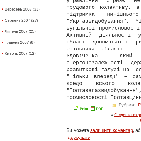
управління сприяє н
трудового колективу, 
Вересень 2007
(31)
підтримка нинішньог
"Укргазвидобування", М
Серпень 2007
(27)
вугільної промисловост
Липень 2007
(25)
Активній діяльності у
області допомагає і пр
Травень 2007
(8)
очільника області
Квітень 2007
(12)
Удовіченка, який
енергонезалежності де
розвиткові галузі на По
"Тільки вперед!" – са
кредо всього колек
"Полтавагазвидобування"
промисловості Полтавщин
Рубрика:
«
Студентська р
Ви можете
залишити коментар
, а
Друкувати