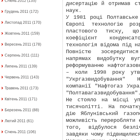
Січень 2012
(135)
дисертацію й отримав с
наук.
Грудень 2011
(172)
У 1981 році Полтавське
Листопад 2011
(170)
Європі технологію роз
пластового тиску, щ
Жовтень 2011
(159)
коефіцієнт конденса
технологія відома під н
Вересень 2011
(178)
Повністю зосередитис
Серпень 2011
(111)
напрямах видобутку ву
реформуванню нафтогазо
Липень 2011
(139)
– коли 1998 року утво
Червень 2011
(143)
"Укргазвидобування" Н
компанії "Нафтогаз Укр
Травень 2011
(173)
"Полтавагазвидобування"
Не стояло на місці уп
Квітень 2011
(171)
тисячолітті. На почат
Березень 2011
(88)
дію Яблунівський газо
можливість переробляти 
Лютий 2011
(61)
того, відбулося безлі
Січень 2011
(106)
завдяки чому підвищилис