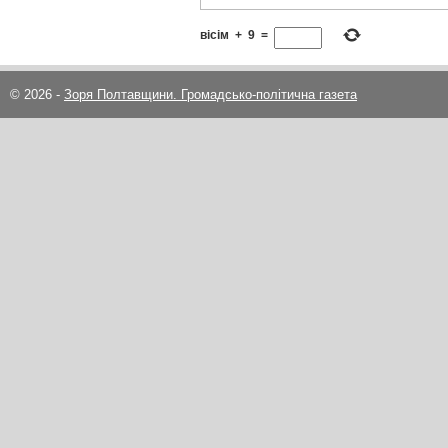
вісім
+
9
=
© 2026 -
Зоря Полтавщини. Громадсько-політична газета