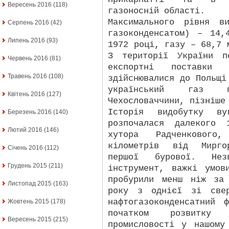
Вересень 2016
(118)
газоносній області.
Максимального рівня в
Серпень 2016
(42)
газоконденсатом) – 14
Липень 2016
(93)
1972 році, газу – 68,7 
З території України п
Червень 2016
(81)
експортні поставки 
Травень 2016
(108)
здійснювалися до Польщі
український газ 
Квітень 2016
(127)
Чехословаччини, пізніше
Історія видобутку ву
Березень 2016
(140)
розпочалася далекого 
Лютий 2016
(146)
хутора Радченкового
кілометрів від Мирго
Січень 2016
(112)
першої бурової. Нез
Грудень 2015
(211)
інструмент, важкі умов
пробурили менш ніж за
Листопад 2015
(163)
року з однієї зі свер
нафтогазоконденсатний
Жовтень 2015
(178)
початком розвитку
Вересень 2015
(215)
промисловості у нашому