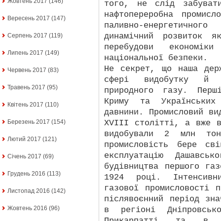
Жовтень 2017
(146)
того, не слід забуват
нафтопереробна промисл
Вересень 2017
(147)
паливно-енергетично
динамічний розвиток я
Серпень 2017
(119)
перебудови економік
Липень 2017
(149)
національної безпеки.
Не секрет, що наша дер
Червень 2017
(83)
сфері видобутку й 
Травень 2017
(95)
природного газу. Перш
Криму та Українських
Квітень 2017
(110)
давнини. Промисловий ви
XVIII столітті, а вже 
Березень 2017
(154)
видобували 2 млн то
Лютий 2017
(121)
промисловість бере св
експлуатацію Дашавськ
Січень 2017
(69)
будівництва першого га
Грудень 2016
(113)
1924 році. Інтенсивн
газової промисловості 
Листопад 2016
(142)
післявоєнний період зн
Жовтень 2016
(96)
в регіоні Дніпровсько
Прикарпатті та в При