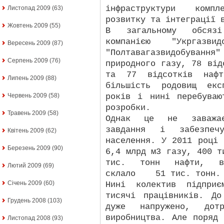
інфраструктури комп
Листопад 2009
(63)
розвитку та інтеграції 
Жовтень 2009
(55)
В загальному обсязі
компанією "Укргазви
Вересень 2009
(87)
"Полтавагазвидобуванн
Серпень 2009
(76)
природного газу, 78 від
та 77 відсотків наф
Липень 2009
(88)
більшість родовищ екс
років і нині перебуваю
Червень 2009
(58)
розробки.
Травень 2009
(58)
Однак це не заважає
завдання і забезпечу
Квітень 2009
(62)
населення. У 2011 році 
Березень 2009
(90)
6,4 млрд м3 газу, 400 т
тис. тонн нафти, вир
Лютий 2009
(69)
склало
51 тис. тонн.
Січень 2009
(60)
Нині колектив підприє
тисячі працівників. Д
Грудень 2008
(103)
дуже напружено, дотр
виробництва. Але поряд
Листопад 2008
(93)