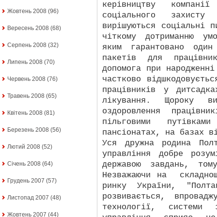
керівництву компанії
Жовтень 2008
(96)
соціального захисту 
вирішуються соціальні п
Вересень 2008
(68)
чіткому дотриманню ум
Серпень 2008
(32)
яким гарантовано один
пакетів для працівник
Липень 2008
(70)
допомога при народженні
частково відшкодовуєтьс
Червень 2008
(76)
працівників у дитсадка
Травень 2008
(65)
лікування. Щороку в
оздоровлення працівн
Квітень 2008
(81)
пільговими путівкам
Березень 2008
(56)
пансіонатах, на базах в
Уся дружна родина Полт
Лютий 2008
(52)
управління добре розум
державою завдань, том
Січень 2008
(64)
Незважаючи на
складно
Грудень 2007
(57)
ринку України, "Полта
розвивається, впровад
Листопад 2007
(48)
технології, системи 
Жовтень 2007
(44)