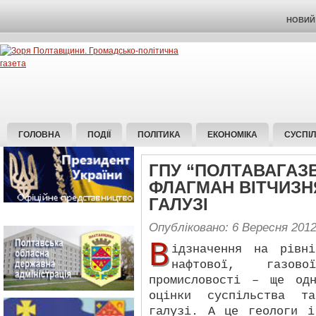
НОВИЙ 
ГОЛОВНА
ПОДІЇ
ПОЛІТИКА
ЕКОНОМІКА
СУСПІ
ГПУ “ПОЛТАВАГАЗ
ФЛАГМАН ВІТЧИЗН
ГАЛУЗІ
Опубліковано: 6 Вересня 201
В
ідзначення на рівн
нафтової, газов
промисловості – ще од
оцінки суспільства т
галузі. А це геологи і