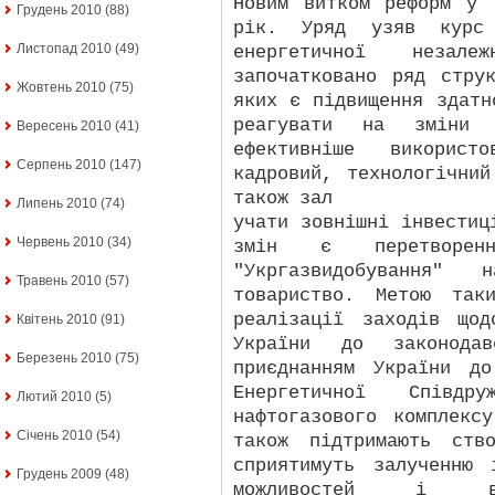
Новим витком реформ у 
Грудень 2010
(88)
рік. Уряд узяв курс
Листопад 2010
(49)
енергетичної незале
започатковано ряд стру
Жовтень 2010
(75)
яких є підвищення здатн
реагувати на зміни 
Вересень 2010
(41)
ефективніше використ
Серпень 2010
(147)
кадровий, технологічни
також зал
Липень 2010
(74)
учати зовнішні інвестиц
Червень 2010
(34)
змін є перетворенн
"Укргазвидобування" 
Травень 2010
(57)
товариство. Метою так
реалізації заходів щод
Квітень 2010
(91)
України до законод
Березень 2010
(75)
приєднанням України д
Енергетичної Співдр
Лютий 2010
(5)
нафтогазового комплекс
Січень 2010
(54)
також підтримають ств
сприятимуть залученню 
Грудень 2009
(48)
можливостей і вдо