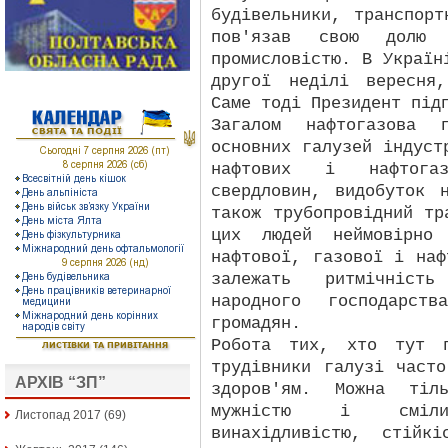
будівельники, транспор
пов'язав свою долю
промисловістю. В Україн
другої неділі вересня
Саме тоді Президент під
Загалом нафтогазова 
основних галузей індуст
нафтових і нафтогаз
свердловин, видобуток 
також трубопровідний тр
цих людей неймовірно 
нафтової, газової і наф
залежать ритмічніст
народного господарст
громадян.
Робота тих, хто тут п
трудівники галузі част
АРХІВ “ЗП”
здоров'ям. Можна тіль
мужністю і сміли
Листопад 2017
(69)
винахідливістю, стійк