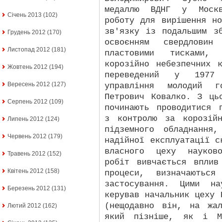
медаллю ВДНГ у Москв
Січень 2013
(102)
роботу для вирішення н
зв'язку із подальшим з
Грудень 2012
(170)
освоєнням свердловин
Листопад 2012
(181)
пластовими тисками,
корозійно небезпечних 
Жовтень 2012
(194)
переведений у 1977
Вересень 2012
(127)
управління молодий г
Петрович Ковалко. З ць
Серпень 2012
(109)
починають проводитися 
з контролю за корозій
Липень 2012
(124)
підземного обладнання
Червень 2012
(179)
надійної експлуатації с
власного цеху науково
Травень 2012
(152)
робіт вивчається вплив
Квітень 2012
(158)
процеси, визначаються
застосування. Цими на
Березень 2012
(131)
керував начальник цеху 
(нещодавно він, на жа
Лютий 2012
(162)
який пізніше, як і Ми