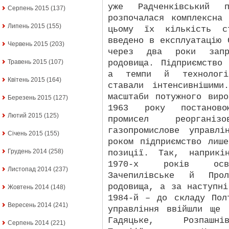
уже Радченківський 
Серпень 2015
(137)
розпочалася комплексна
Липень 2015
(155)
цьому їх кількість ст
введено в експлуатацію 
Червень 2015
(203)
через два роки запр
родовища. Підприємство
Травень 2015
(107)
а темпи й технології
Квітень 2015
(164)
ставали інтенсивнішими
масштаби потужного вир
Березень 2015
(127)
1963 року постаново
Лютий 2015
(125)
промисел реоргані
газопромислове управл
Січень 2015
(155)
роком підприємство лиш
Грудень 2014
(258)
позиції. Так, наприкі
1970-х років освою
Листопад 2014
(237)
Зачепилівське й Проле
родовища, а за наступн
Жовтень 2014
(148)
1984-й – до складу Пол
Вересень 2014
(241)
управління ввійшли ще 
Гадяцьке, Розпашнів
Серпень 2014
(221)