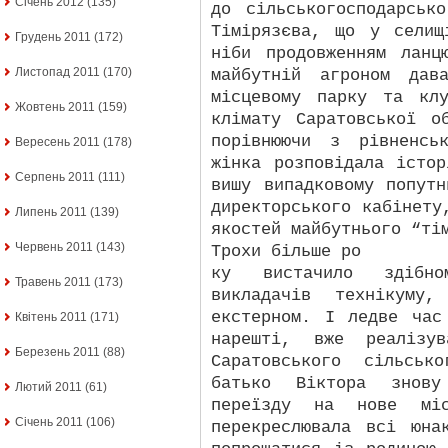
Січень 2012
(135)
до сільськогосподарськ
Тімірязєва, що у селищ
Грудень 2011
(172)
ніби продовженням ланц
Листопад 2011
(170)
майбутній агроном дав
місцевому парку та кл
Жовтень 2011
(159)
клімату Саратовської 
порівнюючи з рівненсь
Вересень 2011
(178)
жінка розповідала істо
Серпень 2011
(111)
вишу випадковому попут
директорського кабінету
Липень 2011
(139)
якостей майбутнього “ті
Червень 2011
(143)
Трохи більше ро
ку вистачило здібно
Травень 2011
(173)
викладачів технікуму,
екстерном. І ледве час
Квітень 2011
(171)
нарешті, вже реалізу
Березень 2011
(88)
Саратовського сільсько
батько Віктора знову
Лютий 2011
(61)
переїзду на нове міс
Січень 2011
(106)
перекреслювала всі юна