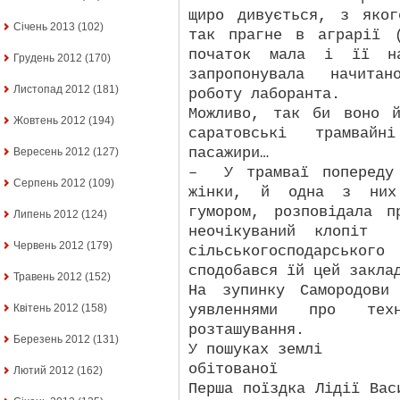
щиро дивується, з яко
Січень 2013
(102)
так прагне в аграрії 
початок мала і її на
Грудень 2012
(170)
запропонувала начитан
Листопад 2012
(181)
роботу лаборанта.
Можливо, так би воно 
Жовтень 2012
(194)
саратовські трамвай
пасажири…
Вересень 2012
(127)
–
У трамваї попереду
Серпень 2012
(109)
жінки, й одна з них
гумором, розповідала 
Липень 2012
(124)
неочікуваний клопіт
Червень 2012
(179)
сільськогосподарсь
сподобався їй цей закла
Травень 2012
(152)
На зупинку Самородови
уявленнями про те
Квітень 2012
(158)
розташування.
Березень 2012
(131)
У пошуках землі
обітованої
Лютий 2012
(162)
Перша поїздка Лідії Вас