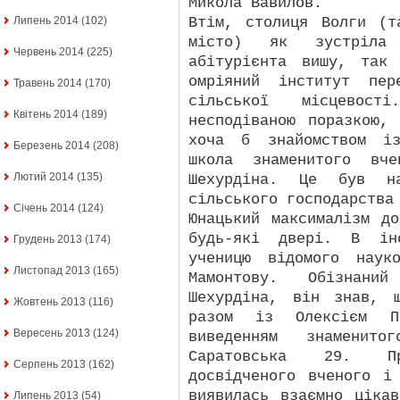
Микола Вавилов.
Втім, столиця Волги (т
Липень 2014
(102)
місто) як зустріла
Червень 2014
(225)
абітурієнта вишу, так
омріяний інститут пер
Травень 2014
(170)
сільської місцевос
Квітень 2014
(189)
несподіваною поразкою,
хоча б знайомством із
Березень 2014
(208)
школа знаменитого вче
Лютий 2014
(135)
Шехурдіна. Це був нау
сільського господарства
Січень 2014
(124)
Юнацький максималізм д
будь-які двері. В інс
Грудень 2013
(174)
ученицю відомого наук
Листопад 2013
(165)
Мамонтову. Обізнани
Шехурдіна, він знав, 
Жовтень 2013
(116)
разом із Олексієм Па
Вересень 2013
(124)
виведенням знаменит
Саратовська 29. П
Серпень 2013
(162)
досвідченого вченого і
виявилась взаємно ціка
Липень 2013
(54)