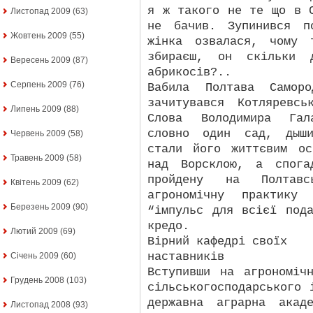
я ж такого не те що в 
Листопад 2009
(63)
не бачив. Зупинився п
Жовтень 2009
(55)
жінка озвалася, чому 
збираєш, он скільки 
Вересень 2009
(87)
абрикосів?..
Серпень 2009
(76)
Вабила Полтава Самор
зачитувався Котляревсь
Липень 2009
(88)
Слова Володимира Гал
словно один сад, дыши
Червень 2009
(58)
стали його життєвим ос
Травень 2009
(58)
над Ворсклою, а спога
пройдену на Полтавс
Квітень 2009
(62)
агрономічну практику
Березень 2009
(90)
“імпульс для всієї под
кредо.
Лютий 2009
(69)
Вірний кафедрі своїх
наставників
Січень 2009
(60)
Вступивши на агрономіч
Грудень 2008
(103)
сільськогосподарського 
державна аграрна акад
Листопад 2008
(93)