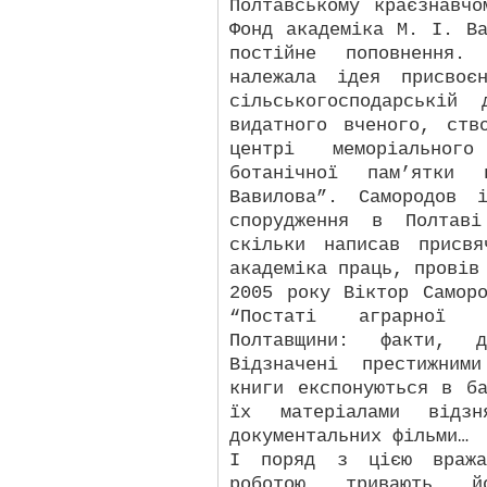
Полтавському краєзнавч
Фонд академіка М. І. В
постійне поповнення
належала ідея присвоє
сільськогосподарській
видатного вченого, ств
центрі меморіального
ботанічної пам’ятки
Вавилова”. Самородов 
спорудження в Полтаві
скільки написав присв
академіка праць, провів
2005 року Віктор Самор
“Постаті аграрної 
Полтавщини: факти, до
Відзначені престижним
книги експонуються в б
їх матеріалами відзн
документальних фільми…
І поряд з цією вражаю
роботою тривають й