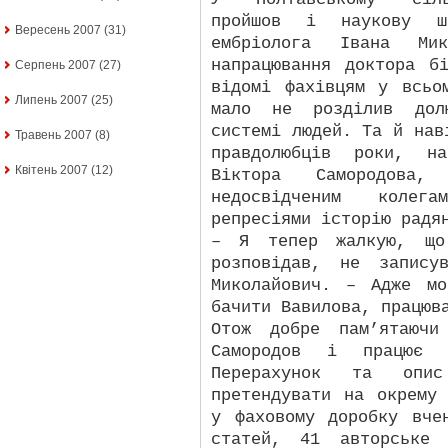
пройшов і наукову шк
Вересень 2007
(31)
ембріолога Івана Мико
напрацювання доктора б
Серпень 2007
(27)
відомі фахівцям у всьо
Липень 2007
(25)
мало не розділив долю
системі людей. Та й нав
Травень 2007
(8)
правдолюбців роки, н
Квітень 2007
(12)
Віктора Самородова, 
недосвідченим коле
репресіями історію радя
– Я тепер жалкую, що
розповідав, не запису
Миколайович. – Адже мо
бачити Вавилова, працюв
Отож добре пам’ятаючи
Самородов і працює 
Перерахунок та опи
претендувати на окрему
у фаховому доробку вче
статей, 41 авторське 