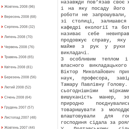
назавжди пов’язав своє 
Жовтень 2008
(96)
і на яку посаду його 
роботи не запрошували,
Вересень 2008
(68)
зі столиці, залишався
кафедрі екології та бо
Серпень 2008
(32)
називає себе невиправ
Липень 2008
(70)
продовжує справу, яку
майже з рук у руки п
Червень 2008
(76)
викладачі.
Травень 2008
(65)
З особливим теплом і
власного викладацьког
Квітень 2008
(81)
Віктор Миколайович при
Березень 2008
(56)
наук, професора, заві
Тамару Павлівну Голову.
Лютий 2008
(52)
сьогоднішніми мірка
вишуканість манер, зо
Січень 2008
(64)
природно поєднува
Грудень 2007
(57)
товаришувати з молодд
влаштовували для го
Листопад 2007
(48)
господиня сідала за роя
Жовтень 2007
(44)
У Полтавському сільг