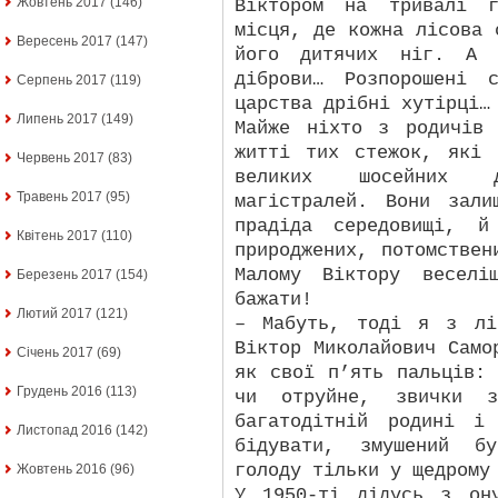
Жовтень 2017
(146)
Віктором на тривалі г
місця, де кожна лісова 
Вересень 2017
(147)
його дитячих ніг. А 
діброви… Розпорошені 
Серпень 2017
(119)
царства дрібні хутірці…
Липень 2017
(149)
Майже ніхто з родичів
житті тих стежок, які 
Червень 2017
(83)
великих шосейних 
Травень 2017
(95)
магістралей. Вони зал
прадіда середовищі, й
Квітень 2017
(110)
природжених, потомствен
Малому Віктору веселі
Березень 2017
(154)
бажати!
Лютий 2017
(121)
– Мабуть, тоді я з лі
Віктор Миколайович Само
Січень 2017
(69)
як свої п’ять пальців:
Грудень 2016
(113)
чи отруйне, звички 
багатодітній родині і
Листопад 2016
(142)
бідувати, змушений б
голоду тільки у щедрому
Жовтень 2016
(96)
У 1950-ті дідусь з он