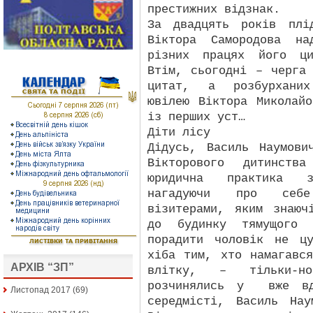
престижних відзнак.
За двадцять років плі
Віктора Самородова на
різних працях його ци
Втім, сьогодні – черга
цитат, а розбурханих
ювілею Віктора Миколай
із перших уст…
Діти лісу
Дідусь, Василь Наумов
Вікторового дитинст
юридична практика з
нагадуючи про себе
візитерами, яким знаюч
до будинку тямущого 
порадити чоловік не ц
хіба тим, хто намагавс
АРХІВ “ЗП”
влітку, – тільки-н
розчинялись у
вже в
Листопад 2017
(69)
середмісті, Василь На