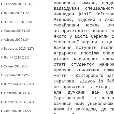
виявилось замало, невд
Серпень 2015
(137)
відвідувач спеціальн
Липень 2015
(155)
викладач філії Київсь
Рівному, відомий в Укр
Червень 2015
(203)
Михайлович Носаль. В
авторитетного знавця 
Травень 2015
(107)
якого у місті берегли 
Квітень 2015
(164)
Успенської церкви, отця
Бажання вступити післ
Березень 2015
(127)
аграрного профілю спон
Лютий 2015
(125)
різних навчальних закл
стати студентом найкр
Січень 2015
(155)
приємно хвилюючих пош
життя – Вікторового ба
Грудень 2014
(258)
Саратова. Дідусь із ба
Листопад 2014
(237)
не зриватися з місця,
але думками він бу
Жовтень 2014
(148)
Саратовський сільськ
Вересень 2014
(241)
бачився йому унікальною
долю із закладом, де с
Серпень 2014
(221)