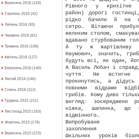
Вересень 2016
(118)
Рівного у крихітне П
район) дорогі гостинці
Серпень 2016
(42)
рідко бачили й на св
Липень 2016
(93)
ситро… Вітаючи прибу
великим столом, смакува
Червень 2016
(81)
вдавано стурбованим го
й ту ж жартівливу р
Травень 2016
(108)
Наумович, значить, гри
Квітень 2016
(127)
будуть всі, як один, йо
А Василь Лобач і справд
Березень 2016
(140)
чуття. Не встигне 
Лютий 2016
(146)
прокинутись, а дідусь
повними відрами відб
Січень 2016
(112)
грибів. Кому диво тільк
Грудень 2015
(211)
вигляд: зосереджено р
ніжка, шапинка, що 
Листопад 2015
(163)
відмінного…
Випробуване
Жовтень 2015
(178)
захоплення
Вересень 2015
(215)
Шкільних уроків біол