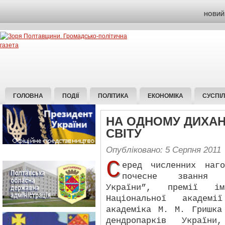
НОВИЙ 
ГОЛОВНА
ПОДІЇ
ПОЛІТИКА
ЕКОНОМІКА
СУСПІ
НА ОДНОМУ ДИХАН
СВІТУ
Опубліковано: 5 Серпня 2011
С
еред численних наг
почесне звання “
України”, премії і
Національної академ
академіка М. М. Гришка
дендропарків Украї