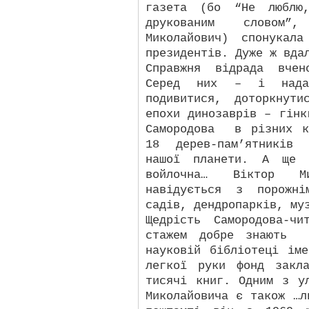
газета (бо “Не люблю
друкованим словом
Миколайович) спонукал
президентів. Дуже ж вда
Справжня відрада вчен
Серед них – і надан
подивитися, доторкнут
епохи динозаврів – гінк
Самородова
в різних к
18 дерев-пам’ятників 
нашої планети. А ще ж
войлочна… Віктор М
навідується з порожні
садів, дендропарків, му
Щедрість Самородова-чи
стажем добре знають
науковій бібліотеці ім
легкої руки фонд закл
тисячі книг. Одним з у
Миколайовича є також …л