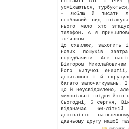
поштамті він з 1969 р
усміхаються, турбуються
– Люблю й писати ли
особливий вид спілкув
нього мало хто згадує
телефон. А я принципов
зв’язком…
Що схвилює, захопить 
нових пошуків завт
передбачити. Але наві
Віктором Миколайовичем
його кипучої енергії,
допитливості й скрупу
багато започаткувань. І
що й неусвідомлено, ал
мимовільні свідки його 
Сьогодні, 5 серпня, Ві
відзначає 60-літні
довголіття натхненно
давньому другу нашої га
Рубрика: