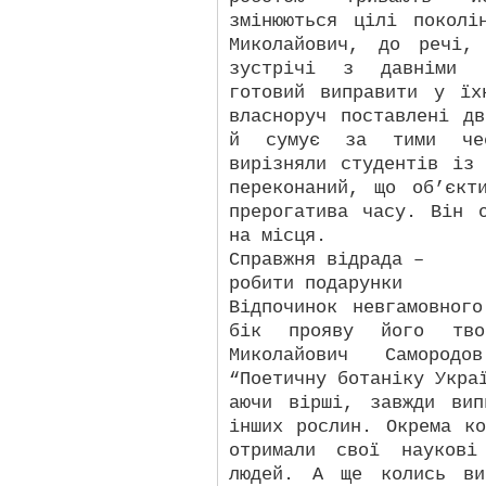
змінюються цілі поколі
Миколайович, до речі,
зустрічі з давніми в
готовий виправити у їх
власноруч поставлені д
й сумує за тими чес
вирізняли студентів із
переконаний, що об’єкт
прерогатива часу. Він 
на місця.
Справжня відрада –
робити подарунки
Відпочинок невгамовног
бік прояву його твор
Миколайович Самород
“Поетичну ботаніку Укра
аючи вірші, завжди ви
інших рослин. Окрема к
отримали свої наукові
людей. А ще колись ви