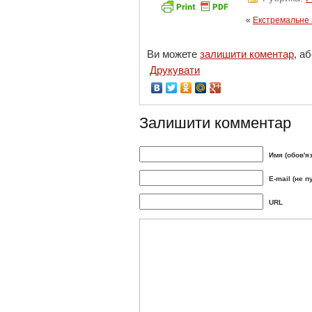
«
Екстремальне з
Ви можете
залишити коментар
, а
Друкувати
Залишити комментар
Имя (обов'я
E-mail (не п
URL