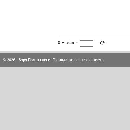
8
+
вісім
=
© 2026 -
Зоря Полтавщини. Громадсько-політична газета