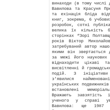
винаходи (в тому числі 
Вавилова та Красуня Пр
та ехінація бліда від
книг, зокрема, 6 учбови
розробок, сотні публік
велика їх кількість б
сторінках “Зорі Полтав
років Віктор Миколайо
затребуваний автор наш
якими він звертається 
за межі його наукових
віднаходити цікаві т
висвітленні й громадськ
подій. З ініціативи
з’явилися найменов
українських подвижників
встановлені меморіал
Вражають завзятість і
ученого у справі ув
Вавилова: ще 1987