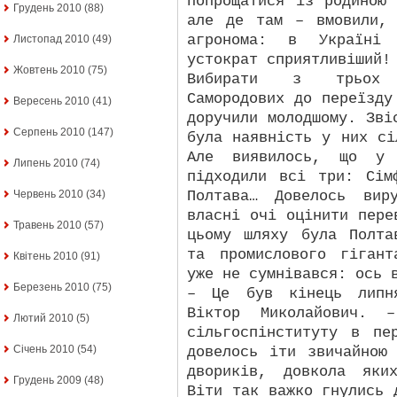
попрощатися із родиною
Грудень 2010
(88)
але де там – вмовили,
агронома: в Україні
Листопад 2010
(49)
устократ сприятливіший!
Жовтень 2010
(75)
Вибирати з трьох з
Самородових до переїзду
Вересень 2010
(41)
доручили молодшому. Зві
Серпень 2010
(147)
була наявність у них сі
Але виявилось, що у 
Липень 2010
(74)
підходили всі три: Сім
Полтава… Довелось вир
Червень 2010
(34)
власні очі оцінити пере
Травень 2010
(57)
цьому шляху була Полта
та промислового гігант
Квітень 2010
(91)
уже не сумнівався: ось 
Березень 2010
(75)
– Це був кінець липн
Віктор Миколайович. 
Лютий 2010
(5)
сільгоспінституту в пе
Січень 2010
(54)
довелось іти звичайною
двориків, довкола яки
Грудень 2009
(48)
Віти так важко гнулись 