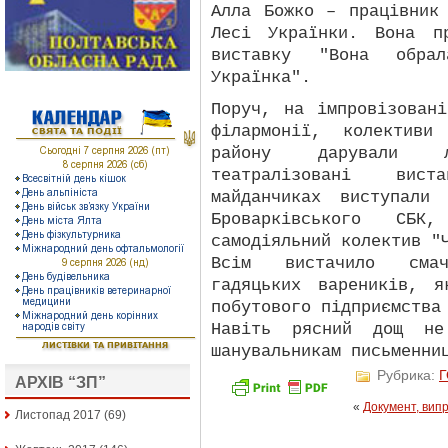
Алла Божко – працівник
Лесі Українки. Вона п
виставку "Вона обр
Українка".
Поруч, на імпровізован
філармонії, колективи
району дарували 
театралізовані вис
майданчиках виступали
Броварківського СБК,
самодіяльний колектив "
Всім вистачило смач
гадяцьких вареників, я
побутового підприємства
Навіть рясний дощ не
шанувальникам письменни
Рубрика:
АРХІВ “ЗП”
«
Документ, вип
Листопад 2017
(69)