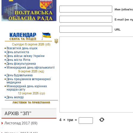
Имя (обов'я
E-mail (не п
URL
АРХІВ “ЗП”
4
×
три
=
Листопад 2017
(69)