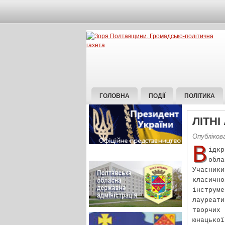
ГОЛОВНА
ПОДІЇ
ПОЛІТИКА
ЛІТН
Опублікова
В
ідкр
обл
Учасник
класичн
інструм
лауреат
творчих
юнацько