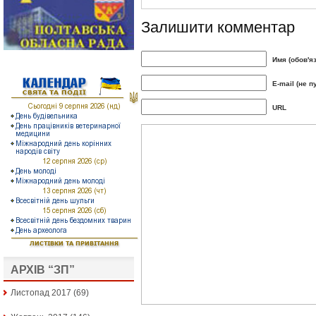
Залишити комментар
Имя (обов'я
E-mail (не п
URL
АРХІВ “ЗП”
Листопад 2017
(69)