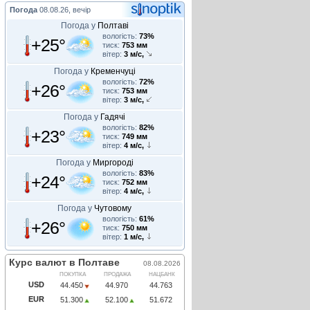
Погода
08.08.26, вечір
Погода у
Полтаві
вологість:
73%
+25°
тиск:
753 мм
вітер:
3 м/с,
Погода у
Кременчуці
вологість:
72%
+26°
тиск:
753 мм
вітер:
3 м/с,
Погода у
Гадячі
вологість:
82%
+23°
тиск:
749 мм
вітер:
4 м/с,
Погода у
Миргороді
вологість:
83%
+24°
тиск:
752 мм
вітер:
4 м/с,
Погода у
Чутовому
вологість:
61%
+26°
тиск:
750 мм
вітер:
1 м/с,