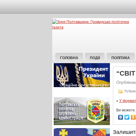
ГОЛОВНА
ПОДІЇ
ПОЛІТИКА
“СВІ
Опублікова
Рубрик
«
У форматі
Ви можете
Залишит