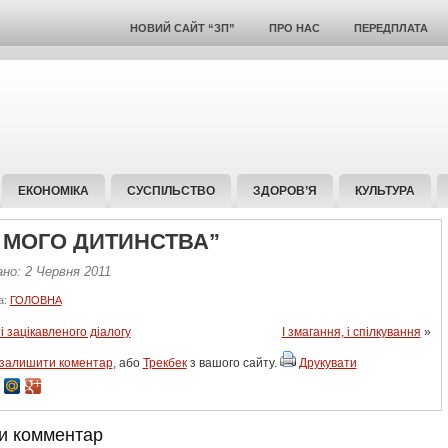
НОВИЙ САЙТ “ЗП”
ПРО НАС
ПЕРЕДПЛАТА
ЕКОНОМІКА
СУСПІЛЬСТВО
ЗДОРОВ’Я
КУЛЬТУРА
Т МОГО ДИТИНСТВА”
но: 2 Червня 2011
а:
ГОЛОВНА
 зацікавленого діалогу
І змагання, і спілкування
»
залишити коментар
, або
Трекбек
з вашого сайту.
Друкувати
и комментар