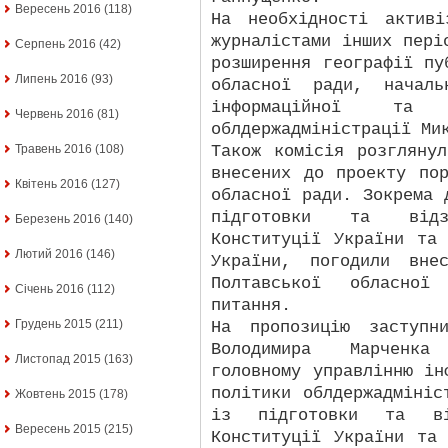
Вересень 2016
(118)
На необхідності актив
журналістами інших пері
Серпень 2016
(42)
розширення географії пу
Липень 2016
(93)
обласної ради, началь
інформаційної та 
Червень 2016
(81)
облдержадміністрації Ми
Також комісія розгляну
Травень 2016
(108)
внесених до проекту по
Квітень 2016
(127)
обласної ради. Зокрема 
підготовки та відз
Березень 2016
(140)
Конституції України та
Лютий 2016
(146)
України, погодили вне
Полтавської обласної
Січень 2016
(112)
питання.
Грудень 2015
(211)
На пропозицію заступн
Володимира Марченка
Листопад 2015
(163)
головному управлінню ін
політики облдержадмініс
Жовтень 2015
(178)
із підготовки та ві
Вересень 2015
(215)
Конституції України та