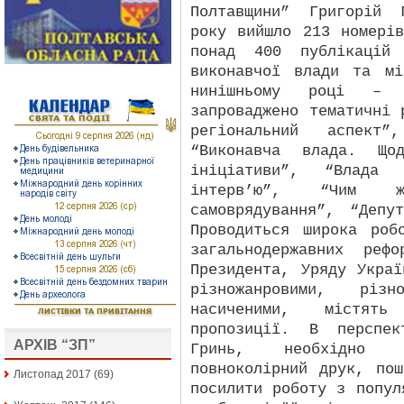
Полтавщини” Григорій 
року вийшло 213 номері
понад 400 публікацій 
виконавчої влади та мі
нинішньому році –
запроваджено тематичні 
регіональний аспект”
“Виконавча влада. Щод
ініціативи”, “Влада 
інтерв’ю”, “Чим ж
самоврядування”, “Депу
Проводиться широка роб
загальнодержавних реф
Президента, Уряду Укра
різножанровими, різно
насиченими, містять
пропозиції. В перспек
АРХІВ “ЗП”
Гринь, необхідно 
повноколірний друк, по
Листопад 2017
(69)
посилити роботу з попул