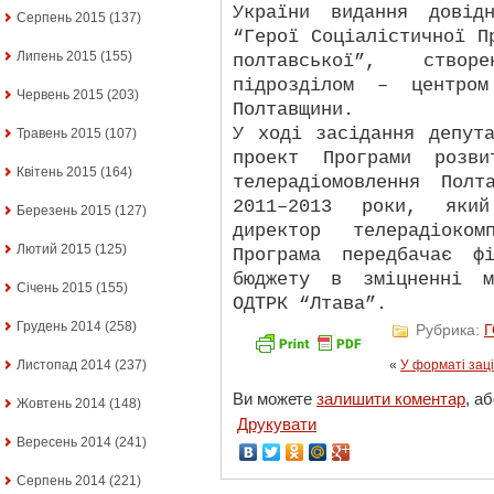
України видання довід
Серпень 2015
(137)
“Герої Соціалістичної П
Липень 2015
(155)
полтавської”, створе
підрозділом – центром
Червень 2015
(203)
Полтавщини.
У ході засідання депут
Травень 2015
(107)
проект Програми розви
Квітень 2015
(164)
телерадіомовлення Пол
2011–2013 роки, який
Березень 2015
(127)
директор телерадіоком
Лютий 2015
(125)
Програма передбачає ф
бюджету в зміцненні м
Січень 2015
(155)
ОДТРК “Лтава”.
Грудень 2014
(258)
Рубрика:
Листопад 2014
(237)
«
У форматі заці
Ви можете
залишити коментар
, а
Жовтень 2014
(148)
Друкувати
Вересень 2014
(241)
Серпень 2014
(221)