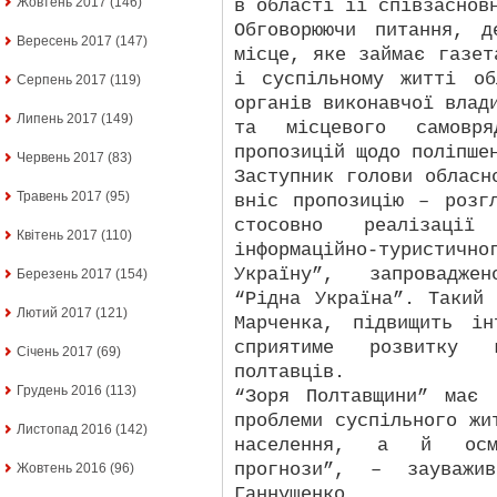
Жовтень 2017
(146)
в області її співзаснов
Обговорюючи питання, д
Вересень 2017
(147)
місце, яке займає газет
і суспільному житті об
Серпень 2017
(119)
органів виконавчої влад
Липень 2017
(149)
та місцевого самовр
пропозицій щодо поліпше
Червень 2017
(83)
Заступник голови обласн
Травень 2017
(95)
вніс пропозицію – розг
стосовно реалізаці
Квітень 2017
(110)
інформаційно-турист
Україну”, запровадже
Березень 2017
(154)
“Рідна Україна”. Такий
Лютий 2017
(121)
Марченка, підвищить і
сприятиме розвитку к
Січень 2017
(69)
полтавців.
Грудень 2016
(113)
“Зоря Полтавщини” має 
проблеми суспільного жи
Листопад 2016
(142)
населення, а й осми
прогнози”, – зауважи
Жовтень 2016
(96)
Ганнущенко.