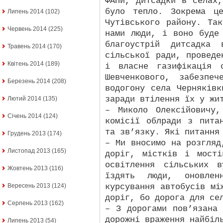
ФАПи, дитсадки в селах
було тепло. Зокрема ц
Липень 2014
(102)
Чутівського району. Та
Червень 2014
(225)
нами люди, і воно буде
благоустрій дитсадка 
Травень 2014
(170)
сільської ради, проведе
Квітень 2014
(189)
і власне газифікація 
Шевченкового, забезпеч
Березень 2014
(208)
водогону села Черняків
заради втілення їх у жи
Лютий 2014
(135)
– Миколо Олексійовичу
Січень 2014
(124)
комісії облради з пита
та зв’язку. Які питання
Грудень 2013
(174)
– Ми вносимо на розгляд
Листопад 2013
(165)
доріг, містків і мост
освітлення сільських 
Жовтень 2013
(116)
їздять люди, оновлен
курсування автобусів мі
Вересень 2013
(124)
доріг, бо дорога для се
Серпень 2013
(162)
– З дорогами пов’язана
дорожні враження найбіл
Липень 2013
(54)