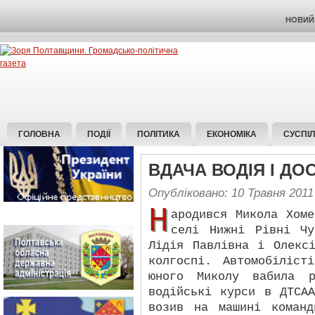
НОВИЙ 
ГОЛОВНА
ПОДІЇ
ПОЛІТИКА
ЕКОНОМІКА
СУСПІ
ВДАЧА ВОДІЯ І ДО
Опубліковано: 10 Травня 2011
Н
ародився Микола Хом
селі Нижні Рівні Чу
Лідія Павлівна і Олекс
колгоспі. Автомобіліс
юного Миколу вабила р
водійські курси в ДТСА
возив на машині коман