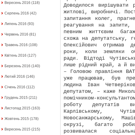
Вересень 2016
(118)
Доводилося вирішувати 
житлові, виробничі. Пос
Серпень 2016
(42)
запитання колег, прагн
Липень 2016
(93)
реагування на запити,
певним життєвим багаж
Червень 2016
(81)
схожа на депутатську, г
Олексійович отримав д
Травень 2016
(108)
роки, коли земляки об
Квітень 2016
(127)
ради. Відтоді Чутівсь
лише рідний край, а й в
Березень 2016
(140)
– Головою правління ВА
Лютий 2016
(146)
уже працював, був пре
людина Іван Четверіко
Січень 2016
(112)
депутатом, – каже Микол
помічником-консультан
Грудень 2015
(211)
роботу депутатів 
Листопад 2015
(163)
Карлівському, Чутів
Новосанжарському, Маш
Жовтень 2015
(178)
окрузі, багато роб
Вересень 2015
(215)
розвивалася соціаль