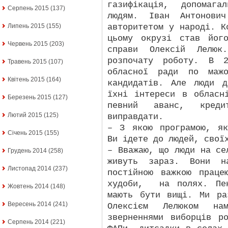
газифікація, допомага
Серпень 2015
(137)
людям. Іван Антонович
авторитетом у народі. К
Липень 2015
(155)
цьому окрузі став йог
Червень 2015
(203)
справи Олексій Лелюк
розпочату роботу. В 
Травень 2015
(107)
обласної ради по мажо
Квітень 2015
(164)
кандидатів. Але люди д
їхні інтереси в обласн
Березень 2015
(127)
певний аванс, кред
Лютий 2015
(125)
виправдати.
– З якою програмою, як
Січень 2015
(155)
Ви ідете до людей, свої
– Вважаю, що люди на се
Грудень 2014
(258)
живуть зараз. Вони н
Листопад 2014
(237)
постійною важкою прац
худоби,
на полях. Пе
Жовтень 2014
(148)
мають бути вищі. Ми ра
Вересень 2014
(241)
Олексієм Лелюком нам
зверненнями виборців р
Серпень 2014
(221)