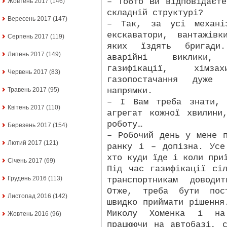
– Тобто Ви відповідаєт
Жовтень 2017
(146)
складній структурі?
Вересень 2017
(147)
– Так, за усі механі
екскаватори, вантажів
Серпень 2017
(119)
яких їздять бригади
Липень 2017
(149)
аварійні виклики, 
газифікації, хімз
Червень 2017
(83)
газопостачання дуже 
напрямки.
Травень 2017
(95)
– І Вам треба знати, 
Квітень 2017
(110)
агрегат кожної хвилини
роботу…
Березень 2017
(154)
– Робочий день у мене 
Лютий 2017
(121)
ранку і – допізна. Усе
хто куди їде і коли при
Січень 2017
(69)
Під час газифікації сі
Грудень 2016
(113)
транспортникам доводи
Отже, треба бути пос
Листопад 2016
(142)
швидко приймати рішення
Миколу Хоменка і на
Жовтень 2016
(96)
працюючи на автобазі, 