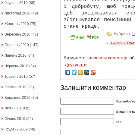
Грудень 2010
(88)
і добробуту, щоб прац
щоб зміцнювалася ек
Листопад 2010
(49)
збільшувався пенсійний
Жовтень 2010
(75)
стане краще.
Рубрика:
Вересень 2010
(41)
«
Із «Зорею Пол
Серпень 2010
(147)
Липень 2010
(74)
Ви можете
залишити коментар
, а
Друкувати
Червень 2010
(34)
Травень 2010
(57)
Залишити комментар
Квітень 2010
(91)
Березень 2010
(75)
Имя (обов'я
Лютий 2010
(5)
E-mail (не п
Січень 2010
(54)
URL
Грудень 2009
(48)