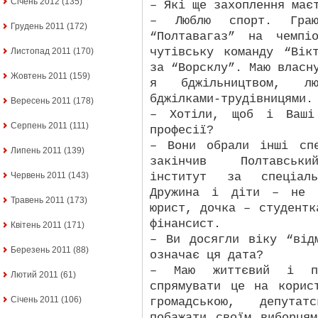
Січень 2012
(135)
– Які ще захоплення має
– Люблю спорт. Граю
Грудень 2011
(172)
“Полтавагаз” на чемпі
чутівську команду “Вік
Листопад 2011
(170)
за “Ворсклу”. Маю власн
Жовтень 2011
(159)
я бджільництвом, лю
бджілками-трудівницями.
Вересень 2011
(178)
– Хотіли, щоб і Ваші 
Серпень 2011
(111)
професії?
– Вони обрали інші сп
Липень 2011
(139)
закінчив Полтавський
інститут за спеціальн
Червень 2011
(143)
Дружина і діти – не 
Травень 2011
(173)
юрист, дочка – студентк
фінансист.
Квітень 2011
(171)
– Ви досягли віку “від
Березень 2011
(88)
означає ця дата?
– Маю життєвий і пр
Лютий 2011
(61)
спрямувати це на корис
Січень 2011
(106)
громадською, депутат
побажати своїм виборця