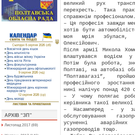
великий рух трансп
перехресть. Така пра
справжнім професіоналом
– Ця професія завжди ме
хотів бути автомобіліс
моя мрія збулася, 
Олексійович.
Після армії Микола Хом
влаштувався водієм у 
Потім була робота, зн
Полтаві, на автобазі об
“Полтавагазі”, про
професійного зростанн
нині налічує понад 420 
– У чому полягає робо
керівника такої великої
– Насамперед – у заб
АРХІВ “ЗП”
обслуговування газоп
усуненні аварійних 
Листопад 2017
(69)
газопроводів тощо.