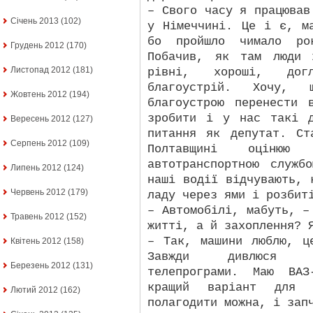
– Свого часу я працював
Січень 2013
(102)
у Німеччині. Це і є, м
бо пройшло чимало ро
Грудень 2012
(170)
Побачив, як там люди 
Листопад 2012
(181)
рівні, хороші, до
благоустрій. Хочу,
Жовтень 2012
(194)
благоустрою перенести 
зробити і у нас такі 
Вересень 2012
(127)
питання як депутат. Ст
Серпень 2012
(109)
Полтавщині оцінюю
автотранспортною служ
Липень 2012
(124)
наші водії відчувають, 
Червень 2012
(179)
ладу через ями і розбит
– Автомобілі, мабуть, –
Травень 2012
(152)
житті, а й захоплення? 
– Так, машини люблю, ц
Квітень 2012
(158)
Завжди дивлюся ав
Березень 2012
(131)
телепрограми. Маю ВА
кращий варіант для 
Лютий 2012
(162)
полагодити можна, і зап