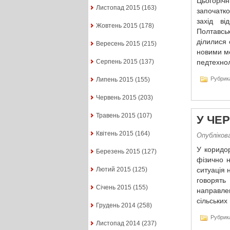
Цьогорічн
Листопад 2015
(163)
започатко
захід ві
Жовтень 2015
(178)
Полтавськ
ділилися
Вересень 2015
(215)
новими м
Серпень 2015
(137)
педтехнол
Рубрик
Липень 2015
(155)
Червень 2015
(203)
Травень 2015
(107)
У ЧЕ
Квітень 2015
(164)
Опубліков
У коридор
Березень 2015
(127)
фізично 
Лютий 2015
(125)
ситуація н
говорят
Січень 2015
(155)
направле
сільських
Грудень 2014
(258)
Рубрик
Листопад 2014
(237)