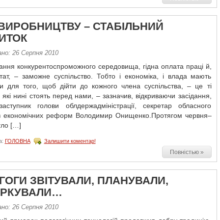
ВИРОБНИЦТВУ – СТАБІЛЬНИЙ
ИТОК
ано: 26 Серпня 2010
ання конкурентоспроможного середовища, гідна оплата праці й,
тат, – заможне суспільство. Тобто і економіка, і влада мають
и для того, щоб дійти до кожного члена суспільства, – це ті
 які нині стоять перед нами, – зазначив, відкриваючи засідання,
аступник голови облдержадміністрації, секретар обласного
 з економічних реформ Володимир Онищенко.Протягом червня–
ло […]
а:
ГОЛОВНА
Залишити коментар!
Повністью »
ГОГИ ЗВІТУВАЛИ, ПЛАНУВАЛИ,
РКУВАЛИ…
ано: 26 Серпня 2010