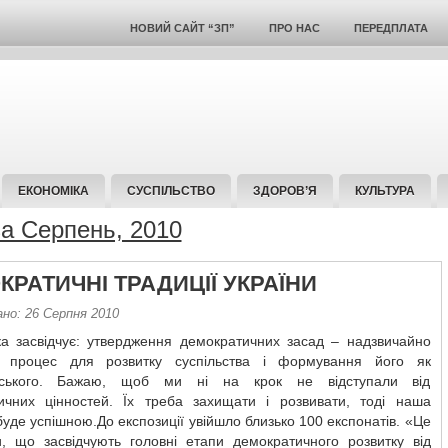
НОВИЙ САЙТ “ЗП”
ПРО НАС
ПЕРЕДПЛАТА
ЕКОНОМІКА
СУСПІЛЬСТВО
ЗДОРОВ’Я
КУЛЬТУРА
за Серпень, 2010
КРАТИЧНІ ТРАДИЦІЇ УКРАЇНИ
ано: 26 Серпня 2010
ка засвідчує: утвердження демократичних засад – надзвичайно
 процес для розвитку суспільства і формування його як
нського. Бажаю, щоб ми ні на крок не відступали від
ичних цінностей. Їх треба захищати і розвивати, тоді наша
уде успішною.До експозиції увійшло близько 100 експонатів. «Це
и, що засвідчують головні етапи демократичного розвитку від