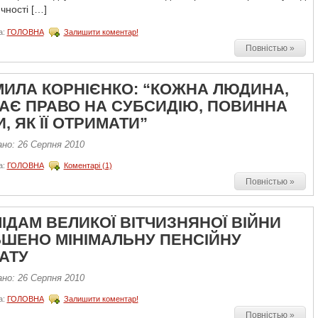
чності […]
а:
ГОЛОВНА
Залишити коментар!
Повністью »
ИЛА КОРНІЄНКО: “КОЖНА ЛЮДИНА,
АЄ ПРАВО НА СУБСИДІЮ, ПОВИННА
, ЯК ЇЇ ОТРИМАТИ”
ано: 26 Серпня 2010
а:
ГОЛОВНА
Коментарі (1)
Повністью »
ЛІДАМ ВЕЛИКОЇ ВІТЧИЗНЯНОЇ ВІЙНИ
ЬШЕНО МІНІМАЛЬНУ ПЕНСІЙНУ
АТУ
ано: 26 Серпня 2010
а:
ГОЛОВНА
Залишити коментар!
Повністью »