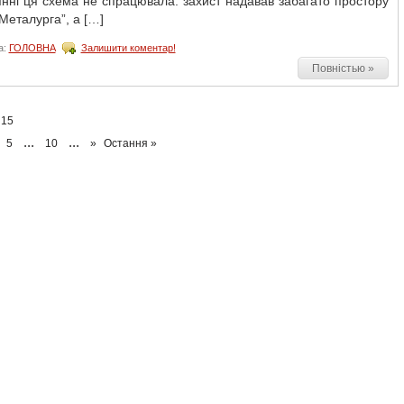
нні ця схема не спрацювала: захист надавав забагато простору
Металурга”, а […]
а:
ГОЛОВНА
Залишити коментар!
Повністью »
 15
...
...
5
10
»
Остання »