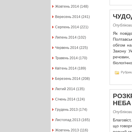
Жовтень 2014
(148)
ЧУДО
Вересень 2014
(241)
Опубліков
Серпень 2014
(221)
Як повід
Липень 2014
(102)
Полтавськ
обігом на
Червень 2014
(225)
Закону У
речовин,
Травень 2014
(170)
біологічн
Квітень 2014
(189)
Рубрик
Березень 2014
(208)
Лютий 2014
(135)
РОЗК
Січень 2014
(124)
НЕБА
Грудень 2013
(174)
Опубліков
Благовіст
Листопад 2013
(165)
що говоря
Жовтень 2013
(116)
певний с