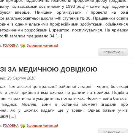
ий ярмарок педагогічних технологій продовжив добру традицію,
вану полтавськими освітянами у 1993 році – саме тоді подібний
дбувся вперше. Нинішній організували і провели на базі
ої загальноосвітньої школи I–III ступенів № 38. Працівники освіти
 один із одним власними професійними здобутками, обмінялися
етодичними розробками і, зрештою, поспілкувалися. На ярмарку
огій загалом працювало 34 […]
а:
ГОЛОВНА
Залишити коментар!
Повністью »
РЗІ ЗА МЕДИЧНОЮ ДОВІДКОЮ
ано: 26 Серпня 2010
ах Полтавської центральної районної лікарні – черги, бо лікарі
не в змозі прийняти всіх охочих потрапити на прийом. Подібна
ині – практично в усіх дитячих поліклініках. Черги – вина батьків,
ь медики. Мовляв, вони в останній момент згадали про
ння, які у школах видали ще у травні. Однак батьки учнів
 шкіл […]
а:
ГОЛОВНА
Залишити коментар!
Повністью »