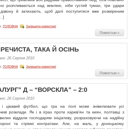
но розпливаються над землею, ніби густий туман, три удари
 дзвону й затихають, щоб далі поступитися вже розміреним
…]
а:
ГОЛОВНА
Залишити коментар!
Повністью »
РЕЧИСТА, ТАКА Й ОСІНЬ
ано: 26 Серпня 2010
а:
ГОЛОВНА
Залишити коментар!
Повністью »
ЛУРГ” Д – “ВОРСКЛА” – 2:0
ано: 26 Серпня 2010
і цікавий футбол, що гра на полі може знівелювати усі
еві розклади. Як і в іграх проти харків'ян та киян, полтавці з
вилин віддали господарям ініціативу, розраховуючи на надійну
ороні та стрімкі контратаки. Але, на жаль, у донецькому