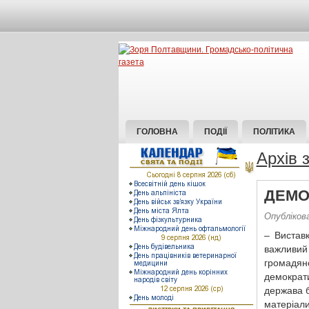
ГОЛОВНА
ПОДІЇ
ПОЛІТИКА
Архів 
ДЕМО
Опубліков
– Вистав
важливий
громадя
демократ
держава б
матеріал