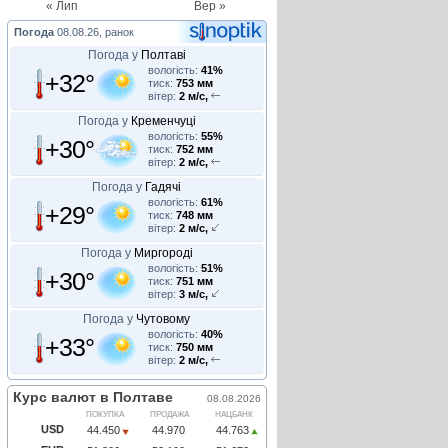
« Лип
Вер »
Погода
08.08.26, ранок
Погода у
Полтаві
вологість:
41%
+32°
тиск:
753 мм
вітер:
2 м/с,
Погода у
Кременчуці
вологість:
55%
+30°
тиск:
752 мм
вітер:
2 м/с,
Погода у
Гадячі
вологість:
61%
+29°
тиск:
748 мм
вітер:
2 м/с,
Погода у
Миргороді
вологість:
51%
+30°
тиск:
751 мм
вітер:
3 м/с,
Погода у
Чутовому
вологість:
40%
+33°
тиск:
750 мм
вітер:
2 м/с,