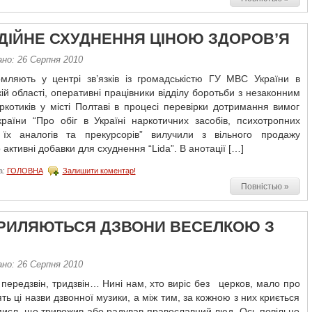
ДІЙНЕ СХУДНЕННЯ ЦІНОЮ ЗДОРОВ’Я
ано: 26 Серпня 2010
омляють у центрі зв’язків із громадськістю ГУ МВС України в
ій області, оперативні працівники відділу боротьби з незаконним
ркотиків у місті Полтаві в процесі перевірки дотримання вимог
країни “Про обіг в Україні наркотичних засобів, психотропних
 їх аналогів та прекурсорів” вилучили з вільного продажу
о активні добавки для схуднення “Lida”. В анотації […]
а:
ГОЛОВНА
Залишити коментар!
Повністью »
РИЛЯЮТЬСЯ ДЗВОНИ ВЕСЕЛКОЮ З
ано: 26 Серпня 2010
, передзвін, тридзвін… Нині нам, хто виріс без церков, мало про
ть ці назви дзвонної музики, а між тим, за кожною з них криється
мисл, що тривожив або радував православний люд. Ось повільно