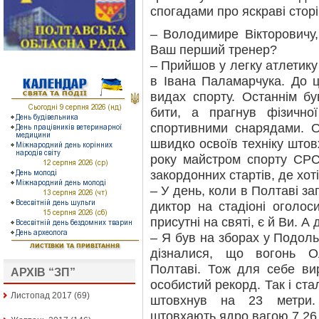
спогадами про яскраві сторі
– Володимире Вікторовичу
Ваш перший тренер?
– Прийшов у легку атлетику
в Івана Паламарчука. До ц
видах спорту. Останнім бу
бити, а прагнув фізично
спортивними снарядами. О
швидко освоїв техніку штов
року майстром спорту СРС
закордонних стартів, де хот
– У день, коли в Полтаві з
диктор на стадіоні оголос
присутні на святі, є й Ви. А
– Я був на зборах у Подоль
дізналися, що вогонь О
Полтаві. Тож для себе ви
АРХІВ “ЗП”
особистий рекорд. Так і ст
Листопад 2017
(69)
штовхнув на 23 метри.
штовхають ядро вагою 7,26 кг