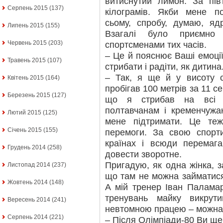
витиснутий лимон. За пі
Серпень 2015
(137)
кілограмів. Якби мене п
сьому, спробу, думаю, яд
Липень 2015
(155)
Взагалі було приємно 
Червень 2015
(203)
спортсменами тих часів.
– Це й пояснює Ваші емоції
Травень 2015
(107)
стрибати і радіти, як дитина
– Так, я ще й у висоту с
Квітень 2015
(164)
пробігав 100 метрів за 11 с
Березень 2015
(127)
що я стрибав на всі 
полтавчанам і кременчужа
Лютий 2015
(125)
мене підтримати. Це те
Січень 2015
(155)
перемоги. За свою спорт
країнах і всюди перемаг
Грудень 2014
(258)
довести зворотне.
Пригадую, як одна жінка, 
Листопад 2014
(237)
що там не можна займатися,
Жовтень 2014
(148)
А мій тренер Іван Паламар
тренувань майку викрут
Вересень 2014
(241)
невтомною працею – можна 
Серпень 2014
(221)
– Після Олімпіади-80 Ви ще