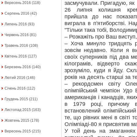
засмучували. Пригадую, як
Вересень 2016
(118)
26 липня колишня крем
Серпень 2016
(42)
прийшла до нас показат
виграла в п'ятиборстві. На
Липень 2016
(93)
"Тільки така тобі, Володимир
Червень 2016
(81)
– Розкажіть про Ваш виступ,
– Хоча минуло тридцять р
Травень 2016
(108)
зовсім недавно. Коли я в
своїх суперників під два м
Квітень 2016
(127)
кілограмів, відверто с
Березень 2016
(140)
зрозуміло, куди я йду. Ск
років на десять старші за т
Лютий 2016
(146)
– рекордсмен світу Оле
Січень 2016
(112)
олімпійський чемпіон Удо 
американців і канадців, яких
Грудень 2015
(211)
в 1979 році, причому 
встановлений олімпійський
Листопад 2015
(163)
те, що рівних мені в світі 
Жовтень 2015
(178)
Олімпіаді-80 я присвятив ма
У той день на змаганнях 
Вересень 2015
(215)