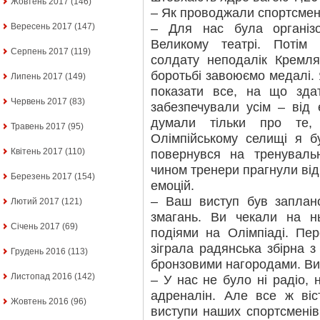
Жовтень 2017
(146)
– Як проводжали спортсмен
– Для нас була організ
Вересень 2017
(147)
Великому театрі. Потім
Серпень 2017
(119)
солдату неподалік Кремл
боротьбі завоюємо медалі.
Липень 2017
(149)
показати все, на що зда
Червень 2017
(83)
забезпечували усім – від 
думали тільки про те,
Травень 2017
(95)
Олімпійському селищі я б
Квітень 2017
(110)
повернувся на тренуваль
чином тренери прагнули від
Березень 2017
(154)
емоцій.
– Ваш виступ був заплан
Лютий 2017
(121)
змагань. Ви чекали на нь
Січень 2017
(69)
подіями на Олімпіаді. П
зіграла радянська збірна 
Грудень 2016
(113)
бронзовими нагородами. Ви
Листопад 2016
(142)
– У нас не було ні радіо, 
адреналін. Але все ж віс
Жовтень 2016
(96)
виступи наших спортсменів.