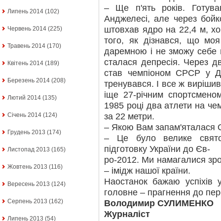
– Ще п'ять років. Готув
Липень 2014
(102)
Анджелесі, але через бойк
штовхав ядро на 22,4 м, хоч
Червень 2014
(225)
того, як дізнався, що моя
Травень 2014
(170)
даремною і не зможу себе 
сталася депресія. Через дв
Квітень 2014
(189)
став чемпіоном СРСР у Д
Березень 2014
(208)
тренувався. І все ж вирішив
іще 27-річним спортсменом
Лютий 2014
(135)
1985 році два атлети на ч
за 22 метри.
Січень 2014
(124)
– Якою Вам запам'яталася 
Грудень 2013
(174)
– Це було велике свят
підготовку України до Єв-
Листопад 2013
(165)
ро-2012. Ми намагалися зр
Жовтень 2013
(116)
– імідж нашої країни.
Наостанок бажаю успіхів 
Вересень 2013
(124)
головне – прагнення до пер
Серпень 2013
(162)
Володимир СУЛИМЕНКО
Журналіст
Липень 2013
(54)