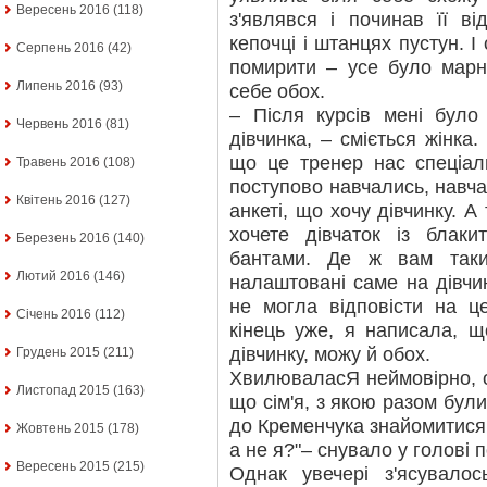
Вересень 2016
(118)
з'являвся і починав її ві
кепочці і штанцях пустун. І
Серпень 2016
(42)
помирити – усе було марн
Липень 2016
(93)
себе обох.
– Після курсів мені бул
Червень 2016
(81)
дівчинка, – сміється жінка.
що це тренер нас спеціал
Травень 2016
(108)
поступово навчались, навча
Квітень 2016
(127)
анкеті, що хочу дівчинку. А
хочете дівчаток із блак
Березень 2016
(140)
бантами. Де ж вам так
Лютий 2016
(146)
налаштовані саме на дівчин
не могла відповісти на ц
Січень 2016
(112)
кінець уже, я написала, 
дівчинку, можу й обох.
Грудень 2015
(211)
ХвилюваласЯ неймовірно, о
Листопад 2015
(163)
що сім'я, з якою разом були
до Кременчука знайомитися
Жовтень 2015
(178)
а не я?"– снувало у голові
Вересень 2015
(215)
Однак увечері з'ясувало