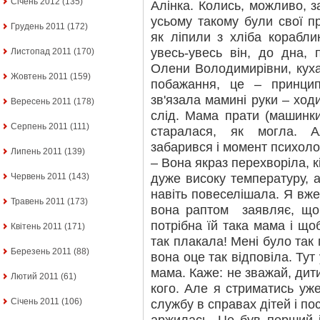
Січень 2012
(135)
Алінка. Колись, можливо, за
усьому такому були свої п
Грудень 2011
(172)
як ліпили з хліба корабл
увесь-увесь він, до дна, 
Листопад 2011
(170)
Олени Володимирівни, куха
Жовтень 2011
(159)
побажання, це – принци
зв'язала мамині руки – ход
Вересень 2011
(178)
слід. Мама прати (машинки
Серпень 2011
(111)
старалася, як могла. 
забарився і момент психоло
Липень 2011
(139)
– Вона якраз перехворіла, к
дуже високу температуру, 
Червень 2011
(143)
навіть повеселішала. Я вже
Травень 2011
(173)
вона раптом заявляє, що 
потрібна їй така мама і щоб
Квітень 2011
(171)
так плакала! Мені було так 
Березень 2011
(88)
вона оце так відповіла. Ту
мама. Каже: не зважай, дит
Лютий 2011
(61)
кого. Але я стриматись уж
Січень 2011
(106)
службу в справах дітей і по