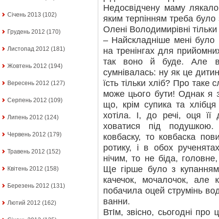
Недосвідчену маму лякало
Січень 2013
(102)
яким терпінням треба було 
Олені Володимирівні тільки
Грудень 2012
(170)
– Найскладніше мені було н
Листопад 2012
(181)
на тренінгах для прийомни
так воно й буде. Але 
Жовтень 2012
(194)
сумнівалась: ну як це дитин
їсть тільки хліб? Про таке 
Вересень 2012
(127)
може цього бути! Однак я з
Серпень 2012
(109)
що, крім супика та хлібця
хотіла. І, до речі, оця ї
Липень 2012
(124)
ховатися під подушкою.
Червень 2012
(179)
ковбаску, то ковбаска пов
ротику, і в обох рученят
Травень 2012
(152)
нічим, то не біда, головне
Ще гірше було з купанням
Квітень 2012
(158)
качечок, мочалочок, але 
Березень 2012
(131)
побачила оцей струмінь вод
ванни.
Лютий 2012
(162)
ВтІм, звісно, сьогодні про