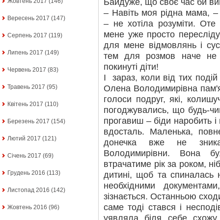
Байдуже, що своє час би ви
Жовтень 2017
(146)
– Навіть моя рідна мама, 
Вересень 2017
(147)
– не хотіла розуміти. Оте 
мене уже просто переслід
Серпень 2017
(119)
для мене відмовлянь і сусі
Липень 2017
(149)
тем для розмов наче не 
покинуті діти!
Червень 2017
(83)
І зараз, коли від тих подій
Олена Володимирівна пам'я
Травень 2017
(95)
голоси подруг, які, колиш
Квітень 2017
(110)
погоджувались, що будь-чи
прогавиш – біди наробить і 
Березень 2017
(154)
вдосталь. Маленька, повн
Лютий 2017
(121)
донечка вже не зник
Володимирівни. Вона б
Січень 2017
(69)
втрачатиме рік за роком, ніб
Грудень 2016
(113)
дитині, щоб та спиналась 
необхідними документами
Листопад 2016
(142)
зізнається. Останньою сходи
саме тоді стався і несподі
Жовтень 2016
(96)
уявляла біля себе схожу 