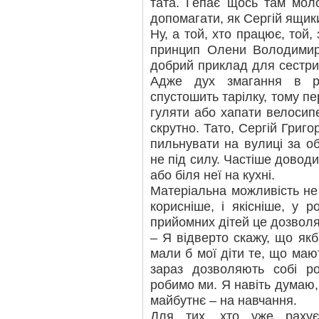
тата. Гепає щось там мол
допомагати, як Сергій ящик
Ну, а той, хто працює, той, 
принцип Олени Володимир
добрий приклад для сестрич
Адже дух змагання в р
спустошить тарілку, тому пе
гуляти або хапати велосипе
скрутно. Тато, Сергій Григо
пильнувати на вулиці за об
не під силу. Частіше доводи
або біля неї на кухні.
Матеріальна можливість не 
корисніше, і якісніше, у 
прийомних дітей це дозволя
– Я відверто скажу, що як
мали б мої діти те, що мають
зараз дозволяють собі ро
робимо ми. Я навіть думаю,
майбутнє – на навчання.
Для тих, хто уже рахує