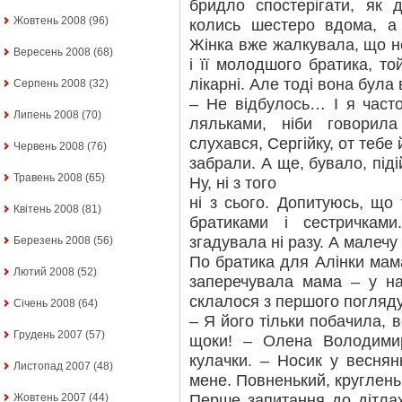
бридло спостерігати, як 
Жовтень 2008
(96)
колись шестеро вдома, а
Жінка вже жалкувала, що не
Вересень 2008
(68)
і її молодшого братика, т
лікарні. Але тоді вона була
Серпень 2008
(32)
– Не відбулось… І я часто
Липень 2008
(70)
ляльками, ніби говорил
слухався, Сергійку, от тебе 
Червень 2008
(76)
забрали. А ще, бувало, піді
Травень 2008
(65)
Ну, ні з того
ні з сього. Допитуюсь, що 
Квітень 2008
(81)
братиками і сестричкам
згадувала ні разу. А малечу
Березень 2008
(56)
По братика для Алінки мама
Лютий 2008
(52)
заперечувала мама – у на
склалося з першого погляду
Січень 2008
(64)
– Я його тільки побачила, в
Грудень 2007
(57)
щоки! – Олена Володимир
кулачки. – Носик у веснянк
Листопад 2007
(48)
мене. Повненький, круглень
Перше запитання до дітла
Жовтень 2007
(44)