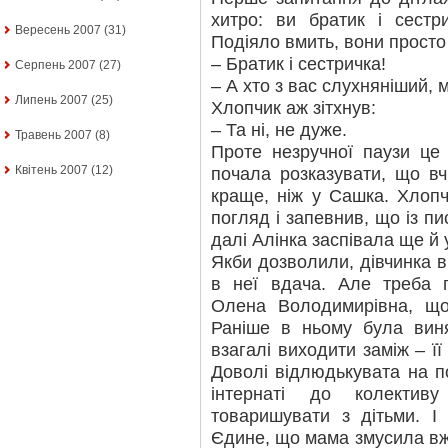
хитро: ви братик і сестр
Вересень 2007
(31)
Подіяло вмить, вони просто
– Братик і сестричка!
Серпень 2007
(27)
– А хто з вас слухняніший,
Липень 2007
(25)
Хлопчик аж зітхнув:
– Та ні, не дуже.
Травень 2007
(8)
Проте незручної паузи це 
Квітень 2007
(12)
почала розказувати, що вч
краще, ніж у Сашка. Хлопч
погляд і запевнив, що із п
далі Алінка заспівала ще й 
Якби дозволили, дівчинка в
в неї вдача. Але треба п
Олена Володимирівна, що 
Раніше в ньому була вин
взагалі виходити заміж – ї
Доволі відлюдькувата на п
інтернаті до колектив
товаришувати з дітьми. І
Єдине, що мама змусила вже