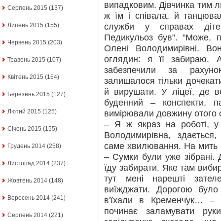
випадковим. Дівчинка тим 
Серпень 2015
(137)
ж їм і співала, й танцювал
служби у справах діте
Липень 2015
(155)
Педикульоз був". "Може, 
Червень 2015
(203)
Олені Володимирівні. Во
оглядин: я її забираю. 
Травень 2015
(107)
забезпечили за рахунок
Квітень 2015
(164)
залишалося тільки дочекати
й вирушати. У ліцеї, де 
Березень 2015
(127)
буденний – конспекти, п
Лютий 2015
(125)
вимірювали довжину отого о
– Я ж якраз на роботі, 
Січень 2015
(155)
Володимирівна, здається,
саме хвилювання. На мить н
Грудень 2014
(258)
– Сумки були уже зібрані.
Листопад 2014
(237)
їду забирати. Яке там вибира
тут мені нарешті зате
Жовтень 2014
(148)
виїжджати. Дорогою було
Вересень 2014
(241)
в'їхали в Кременчук… – 
починає заламувати рук
Серпень 2014
(221)