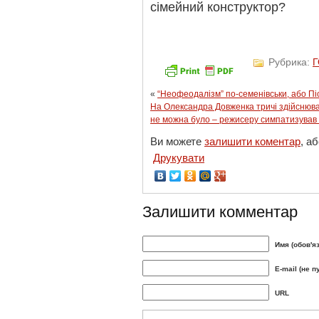
сімейний конструктор?
Рубрика:
«
“Неофеодалізм” по-семенівськи, або П
На Олександра Довженка тричі здійснюв
не можна було – режисеру симпатизував
Ви можете
залишити коментар
, а
Друкувати
Залишити комментар
Имя (обов'я
E-mail (не п
URL