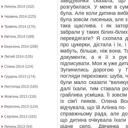
завідувачка сказала, що
розгубилася. У мене в сум
Липень 2014
(102)
була. Але коли дитина вибі
Червень 2014
(225)
була зовсім лисенька, але 
така щаслива. І як затор
Травень 2014
(170)
забрали у таких білих-білих
Квітень 2014
(189)
перевдягати? Я схопила д
про цукерки, дістала і їх, 
Березень 2014
(208)
мабуть, більше, ніж вона. 
документи, а я її з ру
Лютий 2014
(135)
підписувати. Моя ж уже дит
Січень 2014
(124)
Зупинились дорогою у П
погляди перехожих: шуба, ч
Грудень 2013
(174)
були мало сказати "великув
Листопад 2013
(165)
далі їхали, тим ставала р
грайлива усмішка. Її зовсі
Жовтень 2013
(116)
із сім'ї пияків. Олена В
відчувала, що їй Алінка по-
Вересень 2013
(124)
справжньому рада, але до
Серпень 2013
(162)
що дитина очікувала їхати
рідне село. Дівчинка 
Липень 2013
(54)