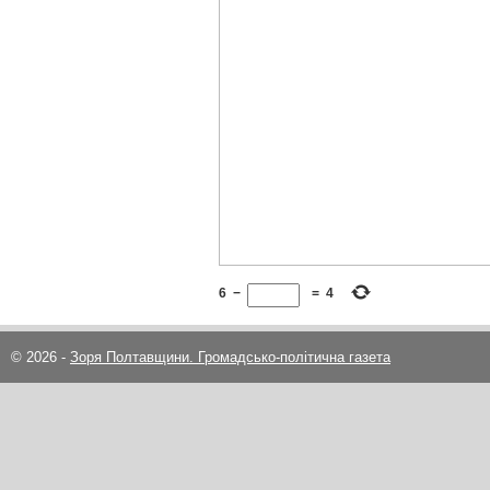
6
−
=
4
© 2026 -
Зоря Полтавщини. Громадсько-політична газета