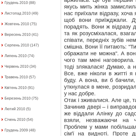
аржилась. Це був перший 
Грудень 2010
(88)
якусь мить жінка замислила
нас приїхали відразу, хоча я
Листопад 2010
(49)
щоб вони приїжджали. Д
Жовтень 2010
(75)
порадять. Вони ж відразу д
та як розусміхалася, взага
Вересень 2010
(41)
співати, передніх зубів нем
Серпень 2010
(147)
смішна. Вони її питають: "
ображати не можна". А вон
Липень 2010
(74)
чого там мені наговорила.
тоді злякалася! Думаю, а н
Червень 2010
(34)
Все, вже ніколи в житті я 
Травень 2010
(57)
буду. А вона, ви б бачили,
уткнулася в мене, розридала
Квітень 2010
(91)
у нас добре.
Березень 2010
(75)
Отак і зживалися. Але це, т
Зачинив двері – і виправдо
Лютий 2010
(5)
же віддали Алінку до садо
взяли, незважаючи на ч
Січень 2010
(54)
Проблем у мами побільшало
Грудень 2009
(48)
сім'ї на видноті. Проте 