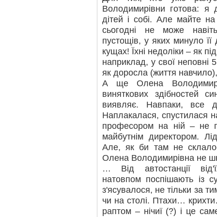
Володимирівни готова: я 
дітей і собі. Але майте на 
сьогодні не може навіт
пустощів, у яких минуло її
кущах! Їхні недоліки – як пі
наприклад, у свої неповні 5
як доросла (життя навчило),
А ще Олена Володимирі
виняткових здібностей с
виявляє. Навпаки, все 
Наплакалася, спустилася н
професором на ній – не г
майбутнім директором. Лід
Але, як би там не склало
Олена Володимирівна не ш
… Від автостанції від
натовпом поспішають із су
з'ясувалося, не тільки за ти
чи на столі. Птахи… крихти
раптом – нічиї (?) і це са