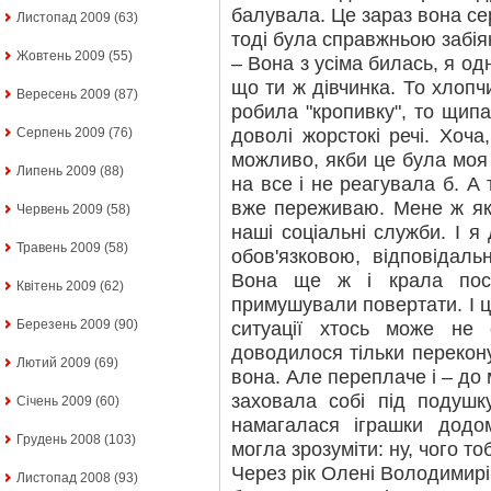
балувала. Це зараз вона сер
Листопад 2009
(63)
тоді була справжньою забія
Жовтень 2009
(55)
– Вона з усіма билась, я о
що ти ж дівчинка. То хлопчи
Вересень 2009
(87)
робила "кропивку", то щипа
доволі жорстокі речі. Хоча,
Серпень 2009
(76)
можливо, якби це була моя 
Липень 2009
(88)
на все і не реагувала б. А 
вже переживаю. Мене ж я
Червень 2009
(58)
наші соціальні служби. І 
Травень 2009
(58)
обов'язковою, відповідаль
Вона ще ж і крала пост
Квітень 2009
(62)
примушували повертати. І це
Березень 2009
(90)
ситуації хтось може не 
доводилося тільки перекон
Лютий 2009
(69)
вона. Але переплаче і – до 
заховала собі під подушк
Січень 2009
(60)
намагалася іграшки додо
Грудень 2008
(103)
могла зрозуміти: ну, чого тоб
Через рік Олені Володимирі
Листопад 2008
(93)