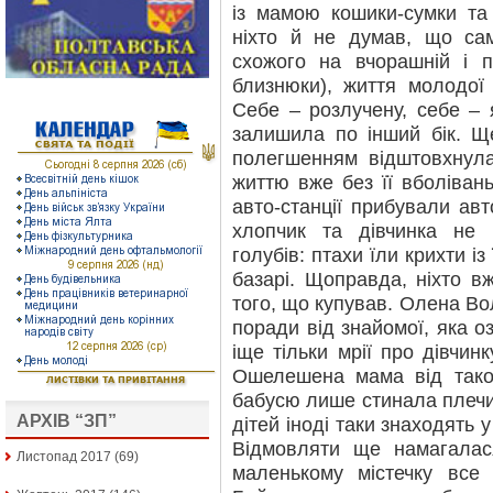
із мамою кошики-сумки та
ніхто й не думав, що сам
схожого на вчорашній і п
близнюки), життя молодої 
Себе – розлучену, себе – 
залишила по інший бік. Щ
полегшенням відштовхнул
життю вже без її вболіван
авто-станції прибували авт
хлопчик та дівчинка не 
голубів: птахи їли крихти із
базарі. Щоправда, ніхто в
того, що купував. Олена В
поради від знайомої, яка оз
іще тільки мрії про дівчинк
Ошелешена мама від тако
бабусю лише стинала плечим
АРХІВ “ЗП”
дітей іноді таки знаходять у
Відмовляти ще намагалас
Листопад 2017
(69)
маленькому містечку все