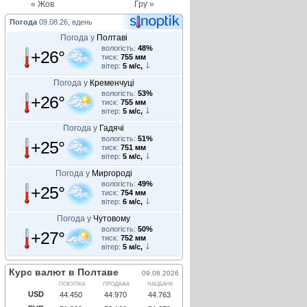
« Жов
Гру »
Погода
09.08.26, вдень
Погода у
Полтаві
вологість:
48%
+26°
тиск:
755 мм
вітер:
5 м/с,
Погода у
Кременчуці
вологість:
53%
+26°
тиск:
755 мм
вітер:
5 м/с,
Погода у
Гадячі
вологість:
51%
+25°
тиск:
751 мм
вітер:
5 м/с,
Погода у
Миргороді
вологість:
49%
+25°
тиск:
754 мм
вітер:
6 м/с,
Погода у
Чутовому
вологість:
50%
+27°
тиск:
752 мм
вітер:
5 м/с,