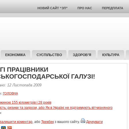
НОВИЙ САЙТ “ЗП”
ПРО НАС
ПЕРЕДПЛАТА
ЕКОНОМІКА
СУСПІЛЬСТВО
ЗДОРОВ’Я
КУЛЬТУРА
ГІ ПРАЦІВНИКИ
СЬКОГОСПОДАРСЬКОЇ ГАЛУЗІ!
ано: 12 Листопада 2009
а:
ГОЛОВНА
жиною 155 кілометрів і 28 років
ть: ризики та загрози, або Як в Україні не підтримують вітчизняного
»
залишити коментар
, або
Трекбек
з вашого сайту.
Друкувати