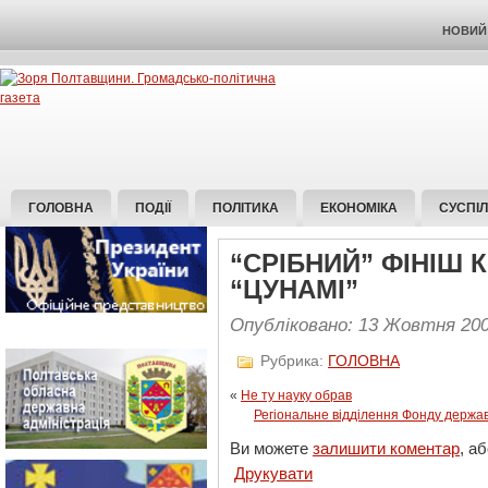
НОВИЙ 
ГОЛОВНА
ПОДІЇ
ПОЛІТИКА
ЕКОНОМІКА
СУСПІ
“СРІБНИЙ” ФІНІШ
“ЦУНАМІ”
Опубліковано: 13 Жовтня 20
Рубрика:
ГОЛОВНА
«
Не ту науку обрав
Регіональне відділення Фонду держав
Ви можете
залишити коментар
, а
Друкувати