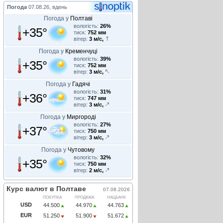
Погода
07.08.26, вдень
Погода у
Полтаві
вологість:
26%
+35°
тиск:
752 мм
вітер:
3 м/с,
Погода у
Кременчуці
вологість:
39%
+35°
тиск:
752 мм
вітер:
3 м/с,
Погода у
Гадячі
вологість:
31%
+36°
тиск:
747 мм
вітер:
3 м/с,
Погода у
Миргороді
вологість:
27%
+37°
тиск:
750 мм
вітер:
3 м/с,
Погода у
Чутовому
вологість:
32%
+35°
тиск:
750 мм
вітер:
2 м/с,