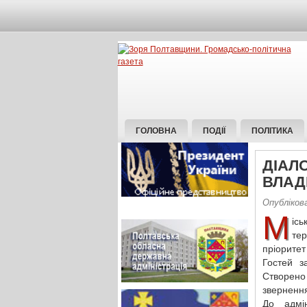
ГОЛОВНА
ПОДІЇ
ПОЛІТИКА
ДІАЛ
ВЛАД
Опубліков
М
ісь
те
пріоритет
Гостей з
Створено
звернення
До адмі