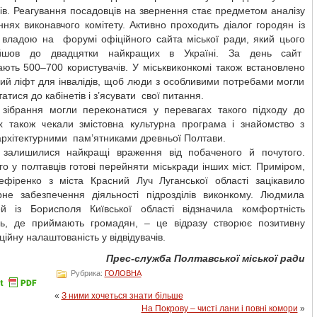
чів. Реагування посадовців на звернення стає предметом аналізу
ннях виконавчого комітету. Активно проходить діалог городян із
 владою на форумі офіційного сайта міської ради, який цього
ійшов до двадцятки найкращих в Україні. За день сайт
ють 500–700 користувачів. У міськвиконкомі також встановлено
ий ліфт для інвалідів, щоб люди з особливими потребами могли
татися до кабінетів і з’ясувати свої питання.
 зібрання могли переконатися у перевагах такого підходу до
Їх також чекали змістовна культурна програма і знайомство з
архітектурними пам’ятниками древньої Полтави.
 залишилися найкращі враження від побаченого й почутого.
го у полтавців готові перейняти міськради інших міст. Приміром,
ефіренко з міста Красний Луч Луганської області зацікавило
рне забезпечення діяльності підрозділів виконкому. Людмила
й із Борисполя Київської області відзначила комфортність
ь, де приймають громадян, – це відразу створює позитивну
ійну налаштованість у відвідувачів.
Прес-служба Полтавської міської ради
Рубрика:
ГОЛОВНА
«
З ними хочеться знати більше
На Покрову – чисті лани і повні комори
»