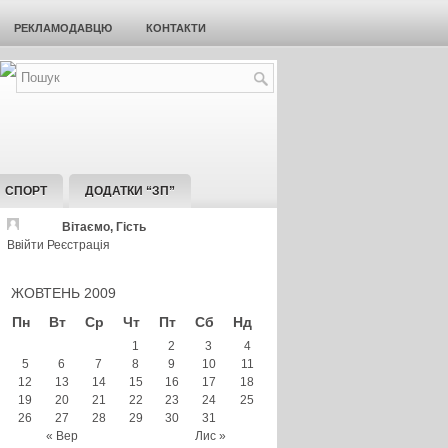
РЕКЛАМОДАВЦЮ
КОНТАКТИ
СПОРТ
ДОДАТКИ “ЗП”
Вітаємо, Гість
Ввійти
Реєстрація
ЖОВТЕНЬ 2009
Пн
Вт
Ср
Чт
Пт
Сб
Нд
1
2
3
4
5
6
7
8
9
10
11
12
13
14
15
16
17
18
19
20
21
22
23
24
25
26
27
28
29
30
31
« Вер
Лис »