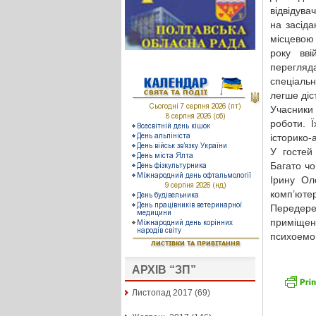
відвідува
на засіда
місцевою
року вв
перегляда
спеціальн
легше діс
Учасники
роботи. 
історико-
У гостей
Багато чо
Ірину Ол
комп’юте
Передере
приміщен
психоемоц
АРХІВ “ЗП”
Листопад 2017
(69)