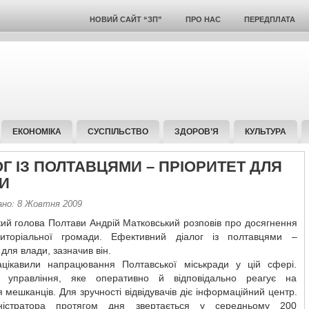
НОВИЙ САЙТ “ЗП”
ПРО НАС
ПЕРЕДПЛАТА
ЕКОНОМІКА
СУСПІЛЬСТВО
ЗДОРОВ’Я
КУЛЬТУРА
ОГ ІЗ ПОЛТАВЦЯМИ – ПРІОРИТЕТ ДЛЯ
И
ано: 8 Жовтня 2009
кий голова Полтави Андрій Матковський розповів про досягнення
риторіальної громади. Ефективний діалог із полтавцями –
 для влади, зазначив він.
ацікавили напрацювання Полтавської міськради у цій сфері.
 управління, яке оперативно й відповідально реагує на
 мешканців. Для зручності відвідувачів діє інформаційний центр.
ністратора протягом дня звертається у середньому 200